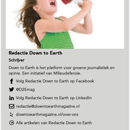
Redactie Down to Earth
Schrijver
Down to Earth is het platform voor groene journalistiek en
opinie. Een initiatief van Milieudefensie.
Volg Redactie Down to Earth op Facebook
V
@D2Emag
o
Volg Redactie Down to Earth op LinkedIn
l
g
redactie@downtoearthmagazine.nl
R
W
downtoearthmagazine.nl/over-ons
e
e
d
o
Alle artikelen van Redactie Down to Earth
b
a
p