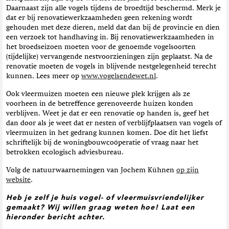
Daarnaast zijn alle vogels tijdens de broedtijd beschermd. Merk je
dat er bij renovatiewerkzaamheden geen rekening wordt
gehouden met deze dieren, meld dat dan bij de provincie en dien
een verzoek tot handhaving in. Bij renovatiewerkzaamheden in
het broedseizoen moeten voor de genoemde vogelsoorten
(tijdelijke) vervangende nestvoorzieningen zijn geplaatst. Na de
renovatie moeten de vogels in blijvende nestgelegenheid terecht
kunnen. Lees meer op
www.vogelsendewet.nl
.
Ook vleermuizen moeten een nieuwe plek krijgen als ze
voorheen in de betreffence gerenoveerde huizen konden
verblijven. Weet je dat er een renovatie op handen is, geef het
dan door als je weet dat er nesten of verblijfplaatsen van vogels of
vleermuizen in het gedrang kunnen komen. Doe dit het liefst
schriftelijk bij de woningbouwcoöperatie of vraag naar het
betrokken ecologisch adviesbureau.
Volg de natuurwaarnemingen van Jochem Kühnen
op zijn
website
.
Heb je zelf je huis vogel- of vleermuisvriendelijker
gemaakt?
Wij willen graag weten hoe! Laat een
hieronder bericht achter.