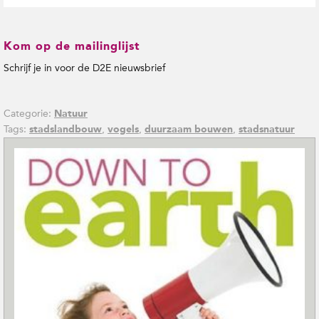
Kom op de mailinglijst
Schrijf je in voor de D2E nieuwsbrief
Categorie:
Natuur
Tags:
,
,
,
stadslandbouw
vogels
duurzaam bouwen
stadsnatuur