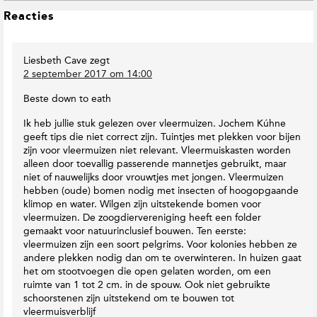
s
c
D
i
L
Reacties
t
o
t
e
i
w
e
e
e
n
v
Liesbeth Cave
zegt
s
D
T
a
2 september 2017 om 14:00
o
o
I
n
w
E
n
R
Beste down to eath
n
a
t
e
t
r
e
d
Ik heb jullie stuk gelezen over vleermuizen. Jochem Kúhne
o
t
r
a
geeft tips die niet correct zijn. Tuintjes met plekken voor bijen
E
h
c
a
zijn voor vleermuizen niet relevant. Vleermuiskasten worden
a
M
t
alleen door toevallig passerende mannetjes gebruikt, maar
c
r
a
i
niet of nauwelijks door vrouwtjes met jongen. Vleermuizen
t
t
g
e
hebben (oude) bomen nodig met insecten of hoogopgaande
i
h
a
D
klimop en water. Wilgen zijn uitstekende bomen voor
o
e
z
o
vleermuizen. De zoogdiervereniging heeft een folder
p
i
s
w
gemaakt voor natuurinclusief bouwen. Ten eerste:
T
n
n
vleermuizen zijn een soort pelgrims. Voor kolonies hebben ze
w
e
t
andere plekken nodig dan om te overwinteren. In huizen gaat
i
o
het om stootvoegen die open gelaten worden, om een
t
E
ruimte van 1 tot 2 cm. in de spouw. Ook niet gebruikte
t
a
schoorstenen zijn uitstekend om te bouwen tot
e
r
vleermuisverblijf