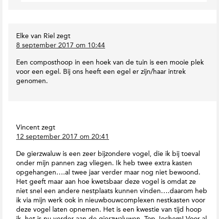
Elke van Riel
zegt
8 september 2017 om 10:44
Een composthoop in een hoek van de tuin is een mooie plek
voor een egel. Bij ons heeft een egel er zijn/haar intrek
genomen.
Vincent
zegt
12 september 2017 om 20:41
De gierzwaluw is een zeer bijzondere vogel, die ik bij toeval
onder mijn pannen zag vliegen. Ik heb twee extra kasten
opgehangen….al twee jaar verder maar nog niet bewoond.
Het geeft maar aan hoe kwetsbaar deze vogel is omdat ze
niet snel een andere nestplaats kunnen vinden….daarom heb
ik via mijn werk ook in nieuwbouwcomplexen nestkasten voor
deze vogel laten opnemen. Het is een kwestie van tijd hoop
ik, het is nu verder aan de gierzwaluwen. Top Jochem! Voor al