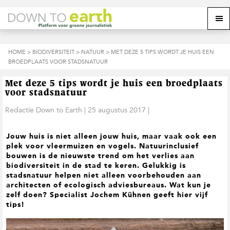
S
D
S
Z
Z
M
p
o
p
o
o
e
r
o
r
e
e
k
i
r
i
k
o
n
n
n
HOME
>
BIODIVERSITEIT
>
NATUUR
> MET DEZE 5 TIPS WORDT JE HUIS EEN
o
n
p
g
a
g
BROEDPLAATS VOOR STADSNATUUR
p
d
n
a
n
e
d
u
s
a
r
a
e
Met deze 5 tips wordt je huis een broedplaats
i
a
d
a
z
voor stadsnatuur
t
r
e
r
e
e
d
h
d
Redactie Down to Earth
|
25 augustus 2017
|
w
e
o
e
e
h
o
v
b
Jouw huis is niet alleen jouw huis, maar vaak ook een
o
f
o
s
plek voor vleermuizen en vogels. Natuurinclusief
o
d
e
i
bouwen is de nieuwste trend om het verlies aan
f
i
t
t
biodiversiteit in de stad te keren. Gelukkig is
d
n
t
e
stadsnatuur helpen niet alleen voorbehouden aan
n
h
e
architecten of ecologisch adviesbureaus. Wat kun je
a
o
k
zelf doen? Specialist Jochem Kühnen geeft hier vijf
v
u
s
tips!
i
d
t
g
a