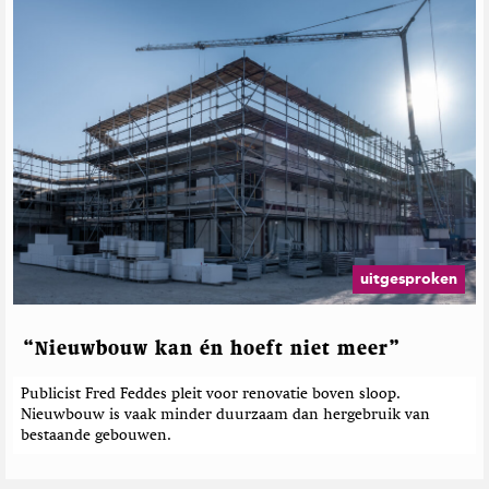
e
r
e
l
a
t
e
e
r
d
e
b
e
uitgesproken
r
i
c
“Nieuwbouw kan én hoeft niet meer”
h
t
Publicist Fred Feddes pleit voor renovatie boven sloop.
e
Nieuwbouw is vaak minder duurzaam dan hergebruik van
n
bestaande gebouwen.