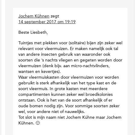
r
t
h
Jochem Kühnen
zegt
14 september 2017 om 19:19
Beste Liesbeth,
Tuintjes met plekken voor (solitaire) bijen zijn zeker wel
relevant voor vleermuizen. Er maken namelijk ook tal
van andere insecten gebruik van waaronder ook
soorten die ’s nachts vliegen en gegeten worden door
vleermuizen (denk bijv. aan micro-nachtvlinders,
wantsen en kevertjes).
Waar vleermuiskasten door vleermuizen voor worden
gebruikt is sterk afhankelijk van het type kast en de
soort vleermuis. In grote kasten met meerdere
compartimenten kunnen zeker wel broedkolonies
ontstaan. Ook is het van de soort afhankelijk of er
oude bomen nodig zijn. Voor sommige soorten zeker
wel, voor andere niet of nauwelijks.
Tot slot is mijn naam niet Jochem Kúhne maar Jochem
Kühnen. 🙂