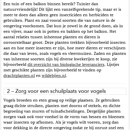
Een tuin of een balkon binnen bereik? Tuinier dan
natuurvriendelijk! Dit lijkt een vanzelfsprekende tip, maar er is
meer te doen dan alleen geen insecticiden en herbiciden te
gebruiken. Plant en zaai vooral soorten die van nature in de
omgeving voorkomen. Dat kun je zowel in de grond doen, als in
een vijver, maar ook in potten en bakken op het balkon. Het
aantal relaties tussen inheemse planten en dieren is
onvoorstelbaar groot. Deze planten trekken bijvoorbeeld insecten
aan en hoe meer insecten er zijn, hoe meer dieren er verschijnen
die daar van leven, zoals vogels en vleermuizen. Zaden en planten
van inheemse soorten zijn bij diverse kwekerijen te koop, zie
bijvoorbeeld
dit overzicht van biologische leveranciers
. Lijstjes
met geschikte planten zijn bijvoorbeeld te vinden op
drachtplanten.nl
en
wildebijen.nl
.
2 – Zorg voor een schuilplaats voor vogels
Vogels broeden en eten graag op veilige plaatsen. Ze gebruiken
graag dichte struiken, planten met doorns of stekels, en dichte
begroeiing van muren of tuinafscheidingen. Dergelijke planten
zorgen vaak ook voor voedsel in de vorm van bessen en bloemen
waar insecten op afkomen. Als je vogels wilt voeren, zorg dan
voor dekking in de directe omgeving zodat ze bij onrust snel een