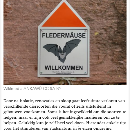
t
i
e
Wikimedia ANKAWÜ CC SA BY
Door na-isolatie, renovaties en sloop gaat leefruimte verloren van
verschillende diersoorten die vooral of zelfs uitsluitend in
gebouwen voorkomen. Soms is het ingewikkeld om die soorten te
helpen, maar er zijn ook veel gemakkelijke manieren om ze te
helpen. Gelukkig kun je zelf heel veel doen. Hieronder enkele tips
voor het stimuleren van stadsnatuur in je eigen omgeving.