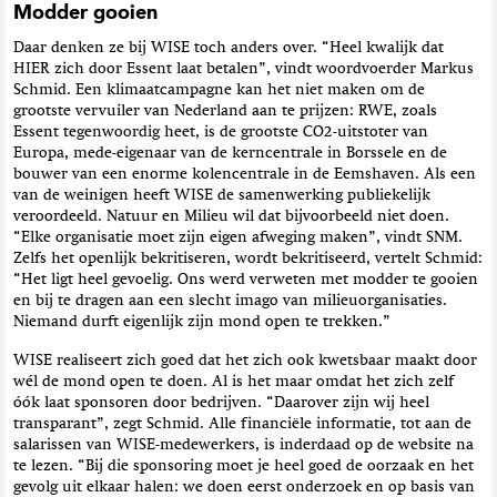
Modder gooien
Daar denken ze bij WISE toch anders over. “Heel kwalijk dat
HIER zich door Essent laat betalen”, vindt woordvoerder Markus
Schmid. Een klimaatcampagne kan het niet maken om de
grootste vervuiler van Nederland aan te prijzen: RWE, zoals
Essent tegenwoordig heet, is de grootste CO2-uitstoter van
Europa, mede-eigenaar van de kerncentrale in Borssele en de
bouwer van een enorme kolencentrale in de Eemshaven. Als een
van de weinigen heeft WISE de samenwerking publiekelijk
veroordeeld. Natuur en Milieu wil dat bijvoorbeeld niet doen.
“Elke organisatie moet zijn eigen afweging maken”, vindt SNM.
Zelfs het openlijk bekritiseren, wordt bekritiseerd, vertelt Schmid:
“Het ligt heel gevoelig. Ons werd verweten met modder te gooien
en bij te dragen aan een slecht imago van milieuorganisaties.
Niemand durft eigenlijk zijn mond open te trekken.”
WISE realiseert zich goed dat het zich ook kwetsbaar maakt door
wél de mond open te doen. Al is het maar omdat het zich zelf
óók laat sponsoren door bedrijven. “Daarover zijn wij heel
transparant”, zegt Schmid. Alle financiële informatie, tot aan de
salarissen van WISE-medewerkers, is inderdaad op de website na
te lezen. “Bij die sponsoring moet je heel goed de oorzaak en het
gevolg uit elkaar halen: we doen eerst onderzoek en op basis van