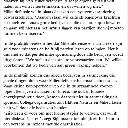
Maarten Bijl van Milieudefensie: “Alsof je ergens geld uit wilt
halen om winst mee te maken, en dat willen wij niet.”
Milieudefensie wil in plaats daarvan een systeemverandering
bewerkstelligen. “Daarom staan wij kritisch tegenover krachten
en machten – zoals grote bedrijven – die de status quo bewaren
en gaan wij niet aan het infuus liggen van partijen die wij moeten
kunnen bekritiseren.”
In de praktijk betekent het dat Milieudefensie er naar streeft zijn
geld voor minstens de helft bij particulieren op te halen. Het is
dus niet zo dat per definitie sponsoring door alle bedrijven wordt
uitgesloten. “We stellen daar strikte voorwaarden aan. We willen
voorkomen dat we bedrijven aan
greenwashing
helpen.”
In de praktijk komen dus alleen bedrijven in aanmerking die
goede dingen doen waar Milieudefensie helemaal achter staat.
Vaak kleine koploperbedrijven die in duurzaamheid voorop
lopen. Bedrijven als Essent of Eneco, die ook in fossiele
energieproductie doen, komen daarom niet in aanmerking als
sponsor. Collega-organisaties als HIER en Natuur en Milieu laten
zich wél door die bedrijven betalen.
“Zij kiezen er voor om met kleine stapjes te werken, dat wil ik
niet diskwalificeren”, zegt Bijl, maar uiteindelijk zit het hem in
een verschil in inzicht met die organisaties.