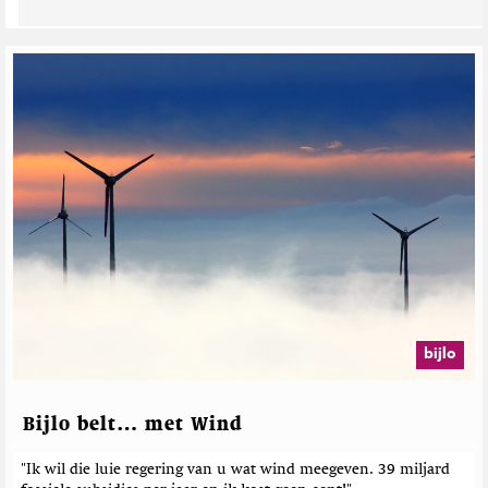
i
s
s
n
i
e
G
n
e
k
r
e
l
a
t
e
e
r
d
e
b
e
bijlo
r
i
c
Bijlo belt… met Wind
h
t
"Ik wil die luie regering van u wat wind meegeven. 39 miljard