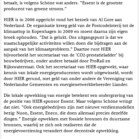
betaalt, is volgens Schöne wat anders. “Essent is de grootste
producent van groene stroom.”
HIER is in 2006 opgericht rond het bezoek van Al Gore aan
Nederland. De organisatie kreeg geld van de Postcodeloterij tot de
klimaattop in Kopenhagen in 2009 en moest daarna zijn eigen
broek ophouden. “Dat is gelukt. Ons uitgangspunt is dat we
maatschappelijke activiteiten willen doen die bijdragen aan de
aanpak van het klimaatprobleem.” Daartoe runt HIER
bijvoorbeeld het secretariaat van de ‘CO2-prestatieladder’ bij
bouwbedrijven, onder andere betaald door ProRail en
Rijkswaterstaat. Ook het secretariaat van HIER-opgewekt, waar
kennis van lokale energieproducenten wordt uitgewisseld, wordt
door HIER gerund, met geld van onder andere de Vereniging van
Nederlandse Gemeenten en energienetwerkbeheerder Liander.
Die lokale opwekking van energie betekent een ondergraving van
de positie van HIER-sponsor Essent. Maar volgens Schöne wringt
dat niet. “Ook energiebedrijven zijn met nieuwe verdienmodellen
bezig: Nuon, Essent, Eneco, die doen allemaal precies dezelfde
dingen.” Energie opwekken met fossiele bronnen én duurzame
bronnen, waarbij ze zich ook realiseren dat de
energievoorziening verandert door decentrale opwekking.