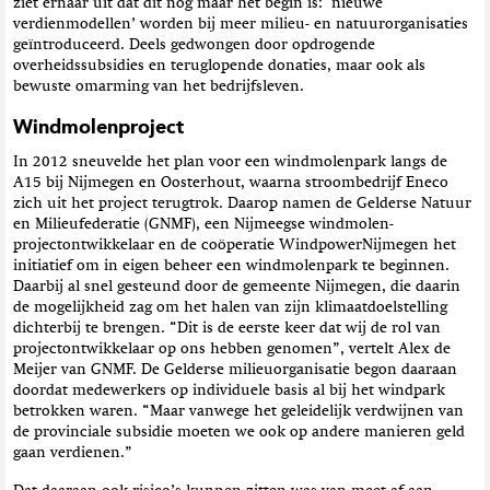
ziet ernaar uit dat dit nog maar het begin is: ‘nieuwe
verdienmodellen’ worden bij meer milieu- en natuurorganisaties
geïntroduceerd. Deels gedwongen door opdrogende
overheidssubsidies en teruglopende donaties, maar ook als
bewuste omarming van het bedrijfsleven.
Windmolenproject
In 2012 sneuvelde het plan voor een windmolenpark langs de
A15 bij Nijmegen en Oosterhout, waarna stroombedrijf Eneco
zich uit het project terugtrok. Daarop namen de Gelderse Natuur
en Milieufederatie (GNMF), een Nijmeegse windmolen-
projectontwikkelaar en de coöperatie WindpowerNijmegen het
initiatief om in eigen beheer een windmolenpark te beginnen.
Daarbij al snel gesteund door de gemeente Nijmegen, die daarin
de mogelijkheid zag om het halen van zijn klimaatdoelstelling
dichterbij te brengen. “Dit is de eerste keer dat wij de rol van
projectontwikkelaar op ons hebben genomen”, vertelt Alex de
Meijer van GNMF. De Gelderse milieuorganisatie begon daaraan
doordat medewerkers op individuele basis al bij het windpark
betrokken waren. “Maar vanwege het geleidelijk verdwijnen van
de provinciale subsidie moeten we ook op andere manieren geld
gaan verdienen.”