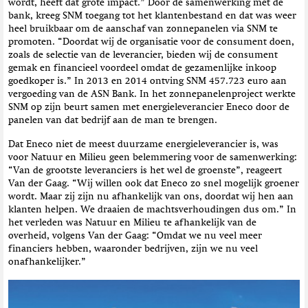
wordt, heeft dat grote impact.” Door de samenwerking met de
bank, kreeg SNM toegang tot het klantenbestand en dat was weer
heel bruikbaar om de aanschaf van zonnepanelen via SNM te
promoten. “Doordat wij de organisatie voor de consument doen,
zoals de selectie van de leverancier, bieden wij de consument
gemak en financieel voordeel omdat de gezamenlijke inkoop
goedkoper is.” In 2013 en 2014 ontving SNM 457.723 euro aan
vergoeding van de ASN Bank. In het zonnepanelenproject werkte
SNM op zijn beurt samen met energieleverancier Eneco door de
panelen van dat bedrijf aan de man te brengen.
Dat Eneco niet de meest duurzame energieleverancier is, was
voor Natuur en Milieu geen belemmering voor de samenwerking:
“Van de grootste leveranciers is het wel de groenste”, reageert
Van der Gaag. “Wij willen ook dat Eneco zo snel mogelijk groener
wordt. Maar zij zijn nu afhankelijk van ons, doordat wij hen aan
klanten helpen. We draaien de machtsverhoudingen dus om.” In
het verleden was Natuur en Milieu te afhankelijk van de
overheid, volgens Van der Gaag: “Omdat we nu veel meer
financiers hebben, waaronder bedrijven, zijn we nu veel
onafhankelijker.”