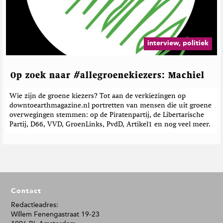
interview, politiek
Op zoek naar #allegroenekiezers: Machiel
Wie zijn de groene kiezers? Tot aan de verkiezingen op
downtoearthmagazine.nl portretten van mensen die uit groene
overwegingen stemmen: op de Piratenpartij, de Libertarische
Partij, D66, VVD, GroenLinks, PvdD, Artikel1 en nog veel meer.
F
Contact
o
o
Redactieadres:
Willem Fenengastraat 19-23
t