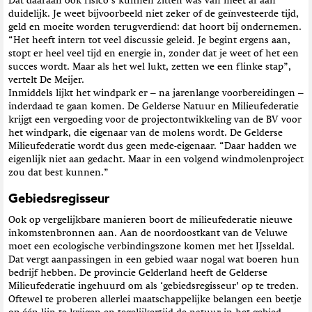
Dat daaraan ook risico’s kunnen zitten was van meet af aan
duidelijk. Je weet bijvoorbeeld niet zeker of de geïnvesteerde tijd,
geld en moeite worden terugverdiend: dat hoort bij ondernemen.
“Het heeft intern tot veel discussie geleid. Je begint ergens aan,
stopt er heel veel tijd en energie in, zonder dat je weet of het een
succes wordt. Maar als het wel lukt, zetten we een flinke stap”,
vertelt De Meijer.
Inmiddels lijkt het windpark er – na jarenlange voorbereidingen –
inderdaad te gaan komen. De Gelderse Natuur en Milieufederatie
krijgt een vergoeding voor de projectontwikkeling van de BV voor
het windpark, die eigenaar van de molens wordt. De Gelderse
Milieufederatie wordt dus geen mede-eigenaar. “Daar hadden we
eigenlijk niet aan gedacht. Maar in een volgend windmolenproject
zou dat best kunnen.”
Gebiedsregisseur
Ook op vergelijkbare manieren boort de milieufederatie nieuwe
inkomstenbronnen aan. Aan de noordoostkant van de Veluwe
moet een ecologische verbindingszone komen met het IJsseldal.
Dat vergt aanpassingen in een gebied waar nogal wat boeren hun
bedrijf hebben. De provincie Gelderland heeft de Gelderse
Milieufederatie ingehuurd om als ‘gebiedsregisseur’ op te treden.
Oftewel te proberen allerlei maatschappelijke belangen een beetje