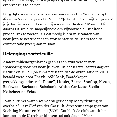
op één lijn te krijgen en tegelijkertijd de natuur in het gebied
erop vooruit te helpen.
Dergelijke nieuwe manieren van samenwerken “roepen altijd
dilemma’s op”, volgens De Meijer: “Je kunt het verwijt krijgen dat
je je laat inpakken door bedrijven en overheden.” Maar er blijft
daarnaast altijd de mogelijkheid om bijvoorbeeld juridische
procedures te voeren, als dat nodig is om misstanden van
bedrijven te bestrijden: een stok achter de deur om toch de
confrontatie (weer) aan te gaan.
Beleggingsportefeuille
Andere milieuorganisaties gaan al een stuk verder met
sponsoring door het bedrijfsleven. In het laatste jaarverslag van
Natuur en Milieu (SNM) valt te lezen dat de organisatie in 2014
betaald werd door Enexis, ASN Bank, Paardekoper
(verpakkingsindustrie), TenneT, Liander, Eneco, Rooftop, Nissan,
Rockwool, Buckaroo, Rabobank, Athlan Car Lease, Stedin
Netbeheer en Velux.
“Van oudsher waren we vooral gericht op lobby richting de
overheid”, legt Olof van der Gaag uit, directeur campagnes van
Stichting Natuur en Milieu (SNM). Dat blijft de club vanuit het
kantoor in de Utrechtse binnenstad ook doen. “Maar