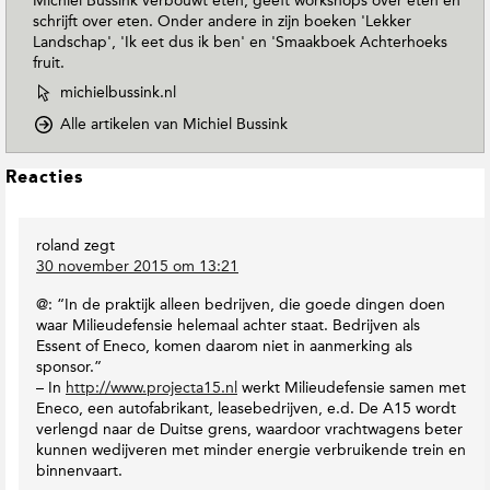
Michiel Bussink verbouwt eten, geeft workshops over eten en
schrijft over eten. Onder andere in zijn boeken 'Lekker
Landschap', 'Ik eet dus ik ben' en 'Smaakboek Achterhoeks
fruit.
W
michielbussink.nl
e
o
Alle artikelen van Michiel Bussink
b
p
s
D
i
L
Reacties
o
t
e
w
e
e
n
v
roland
zegt
s
T
a
30 november 2015 om 13:21
o
I
n
E
n
M
@: “In de praktijk alleen bedrijven, die goede dingen doen
a
t
i
waar Milieudefensie helemaal achter staat. Bedrijven als
r
e
c
Essent of Eneco, komen daarom niet in aanmerking als
t
r
h
sponsor.”
h
i
a
– In
http://www.projecta15.nl
werkt Milieudefensie samen met
M
e
c
Eneco, een autofabrikant, leasebedrijven, e.d. De A15 wordt
a
l
verlengd naar de Duitse grens, waardoor vrachtwagens beter
t
g
B
kunnen wedijveren met minder energie verbruikende trein en
i
a
u
binnenvaart.
e
z
s