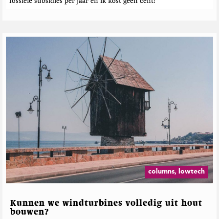
e
fossiele subsidies per jaar en ik kost geen cent!"
n
columns, lowtech
Kunnen we windturbines volledig uit hout
bouwen?