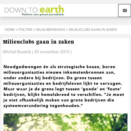
S
D
S
Z
Z
M
p
o
p
o
o
e
r
o
r
e
e
k
i
r
i
k
o
n
n
n
HOME
>
POLITIEK
>
MILIEUBEWEGING
> MILIEUCLUBS GAAN IN ZAKEN
o
n
p
g
a
g
p
d
n
a
n
e
d
u
Milieuclubs gaan in zaken
s
a
r
a
e
i
a
d
a
Michiel Bussink
|
30 november 2015
|
z
t
r
e
r
e
e
d
h
d
w
Noodgedwongen én als strategische keuze, boren
e
o
e
e
milieuorganisaties nieuwe inkomstenbronnen aan,
h
o
v
b
onder andere bij bedrijven. De grens tussen
o
f
o
s
milieuorganisaties en bedrijfsleven lijkt te vervagen.
o
d
e
i
Maar waar je de grens legt tussen ‘goede’ en ‘foute’
f
i
t
t
bedrijven, blijkt hemelsbreed te verschillen. “Je moet
d
n
t
e
je niet afhankelijk maken van grote bedrijven die
n
h
e
systeemverandering tegenhouden.”
a
o
k
v
u
s
i
d
t
g
a