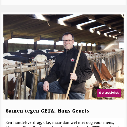
h
de activist
Samen tegen CETA: Hans Geurts
Een handelsverdrag, oké, maar dan wel met oog voor mens,