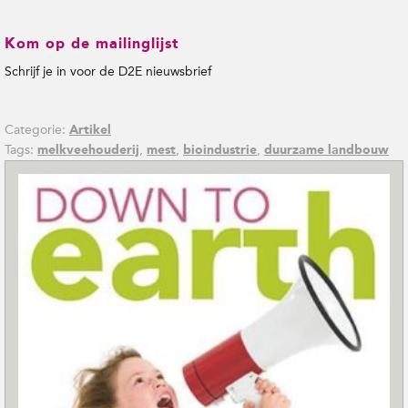
Kom op de mailinglijst
Schrijf je in voor de D2E nieuwsbrief
Categorie:
Artikel
Tags:
,
,
,
melkveehouderij
mest
bioindustrie
duurzame landbouw