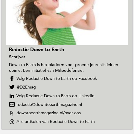
Redactie Down to Earth
Schrijver
Down to Earth is het platform voor groene journalistiek en
opinie. Een initiatief van Milieudefensie.
Volg Redactie Down to Earth op Facebook
V
@D2Emag
o
Volg Redactie Down to Earth op LinkedIn
l
g
redactie@downtoearthmagazine.nl
R
W
downtoearthmagazine.nl/over-ons
e
e
d
o
Alle artikelen van Redactie Down to Earth
b
a
p
s
c
D