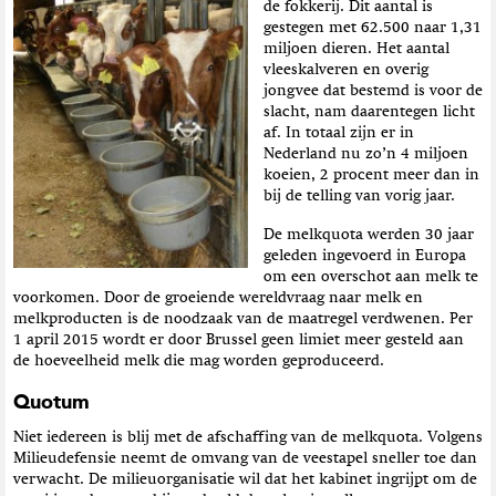
de fokkerij. Dit aantal is
t
gestegen met 62.500 naar 1,31
i
miljoen dieren. Het aantal
e
vleeskalveren en overig
jongvee dat bestemd is voor de
slacht, nam daarentegen licht
af. In totaal zijn er in
Nederland nu zo’n 4 miljoen
koeien, 2 procent meer dan in
bij de telling van vorig jaar.
De melkquota werden 30 jaar
geleden ingevoerd in Europa
om een overschot aan melk te
voorkomen. Door de groeiende wereldvraag naar melk en
melkproducten is de noodzaak van de maatregel verdwenen. Per
1 april 2015 wordt er door Brussel geen limiet meer gesteld aan
de hoeveelheid melk die mag worden geproduceerd.
Quotum
Niet iedereen is blij met de afschaffing van de melkquota. Volgens
Milieudefensie neemt de omvang van de veestapel sneller toe dan
verwacht. De milieuorganisatie wil dat het kabinet ingrijpt om de