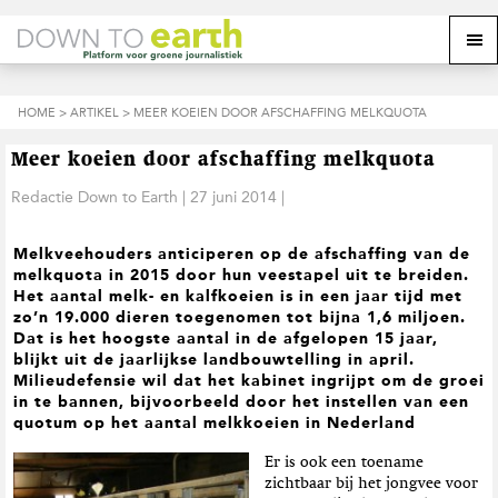
S
D
S
Z
Z
M
p
o
p
o
o
e
r
o
r
e
e
k
i
r
i
k
o
n
n
n
HOME
>
ARTIKEL
> MEER KOEIEN DOOR AFSCHAFFING MELKQUOTA
o
n
p
g
a
g
p
d
n
a
n
e
d
u
Meer koeien door afschaffing melkquota
s
a
r
a
e
i
a
d
a
Redactie Down to Earth
|
27 juni 2014
|
z
t
r
e
r
e
e
d
h
d
w
Melkveehouders anticiperen op de afschaffing van de
e
o
e
e
melkquota in 2015 door hun veestapel uit te breiden.
h
o
v
b
Het aantal melk- en kalfkoeien is in een jaar tijd met
o
f
o
s
zo’n 19.000 dieren toegenomen tot bijna 1,6 miljoen.
o
d
e
i
Dat is het hoogste aantal in de afgelopen 15 jaar,
f
i
t
t
blijkt uit de jaarlijkse landbouwtelling in april.
d
n
t
e
Milieudefensie wil dat het kabinet ingrijpt om de groei
n
h
e
in te bannen, bijvoorbeeld door het instellen van een
a
o
k
quotum op het aantal melkkoeien in Nederland
v
u
s
i
d
t
Er is ook een toename
g
zichtbaar bij het jongvee voor
a