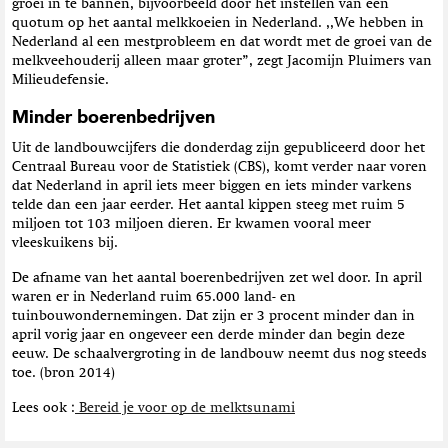
groei in te bannen, bijvoorbeeld door het instellen van een
quotum op het aantal melkkoeien in Nederland. ,,We hebben in
Nederland al een mestprobleem en dat wordt met de groei van de
melkveehouderij alleen maar groter”, zegt Jacomijn Pluimers van
Milieudefensie.
Minder boerenbedrijven
Uit de landbouwcijfers die donderdag zijn gepubliceerd door het
Centraal Bureau voor de Statistiek (CBS), komt verder naar voren
dat Nederland in april iets meer biggen en iets minder varkens
telde dan een jaar eerder. Het aantal kippen steeg met ruim 5
miljoen tot 103 miljoen dieren. Er kwamen vooral meer
vleeskuikens bij.
De afname van het aantal boerenbedrijven zet wel door. In april
waren er in Nederland ruim 65.000 land- en
tuinbouwondernemingen. Dat zijn er 3 procent minder dan in
april vorig jaar en ongeveer een derde minder dan begin deze
eeuw. De schaalvergroting in de landbouw neemt dus nog steeds
toe. (bron 2014)
Lees ook :
Bereid je voor op de melktsunami