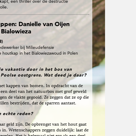
apt, een thriller over de destructie
olie.
pen: Danielle van Oijen
 Bialowieza
8)
ewerker bij Milieudefensie
le houtkap in het Bialowiezawoud in Polen
 je vakantie door in het bos van
 Poolse oostgrens. Wat deed je daar?
 het kappen van bomen. In opdracht van de
 een deel van het natuurbos met grof geweld
gen de vlakte gegooid. Ze zeggen dat ze op die
llen bestrijden, dat de sparren aantast.
e echte reden?
aar geld zijn. De opbrengst van het hout gaat
s in. Wetenschappers zeggen duidelijk: laat de