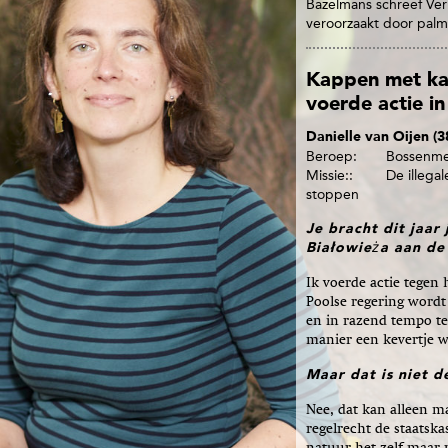
Bazelmans schreef Verk
veroorzaakt door palm
Kappen met kap
voerde actie in
Danielle van Oijen (3
Beroep
Bossenmed
Missie:
De illega
stoppen
Je bracht dit jaar
Białowieża aan de
Ik voerde actie tegen
Poolse regering wordt
en in razend tempo te
manier een kevertje wi
Maar dat is niet d
Nee, dat kan alleen m
regelrecht de staatska