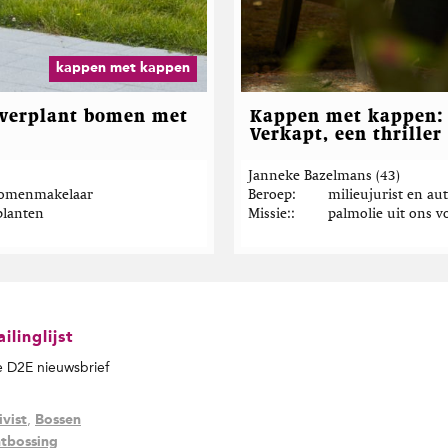
kappen met kappen
 verplant bomen met
Kappen met kappen: 
Verkapt, een thriller
Janneke Bazelmans (43)
 Bomenmakelaar
Beroep
milieujurist en au
planten
Missie:
palmolie uit ons v
linglijst
de D2E nieuwsbrief
,
ivist
Bossen
tbossing