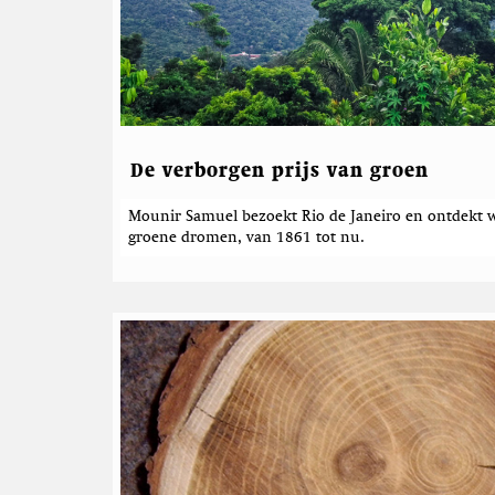
e
r
d
e
b
e
r
De verborgen prijs van groen
i
Mounir Samuel bezoekt Rio de Janeiro en ontdekt wi
c
groene dromen, van 1861 tot nu.
h
t
e
n