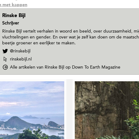
 met kappen
Rinske Bijl
Schrijver
Rinske Bijl vertelt verhalen in woord en beeld, over duurzaamheid, mi
vluchtelingen en gender. En over wat je zelf kan doen om de maatsch
beetje groener en eerlijker te maken.
V
@rinskebijl
o
W
rinskebijl.nl
l
e
Alle artikelen van Rinske Bijl
op Down To Earth Magazine
g
b
R
s
i
i
n
t
s
e
k
v
e
a
B
n
i
R
j
i
l
n
o
s