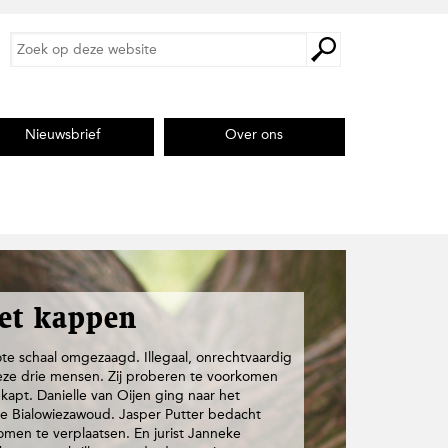
Z
Z
o
o
e
e
k
k
o
o
p
Nieuwsbrief
Over ons
p
d
d
e
e
z
s
e
i
w
e
t
b
e
s
i
et kappen
t
e
e schaal omgezaagd. Illegaal, onrechtvaardig
eze drie mensen. Zij proberen te voorkomen
pt. Danielle van Oijen ging naar het
se Bialowiezawoud. Jasper Putter bedacht
en te verplaatsen. En jurist Janneke