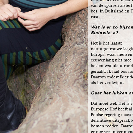
natuur het zelf maar r
van de sparren afsterf
bos. In Duitsland en 
rust.
Wat is er zo bijzo
Białowieża?
Het is het laatste
natuurgetrouwe laagl
Europa, waar mensen
eeuwenlang niet mee 
bosbouwstudent rondg
geraakt. Ik had bos n
Daarom móest ik er de
als het verdwijnt.
Gaat het lukken o
Dat moet wel. Het is 
Europese Hof heeft al
Poolse regering naast
definitieve uitspraak
bomen redden. Daarom 
er nog veel meer mens