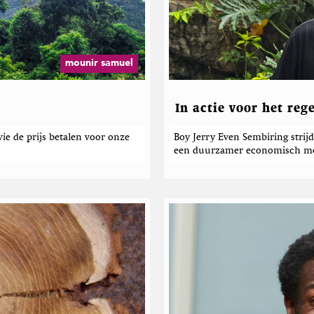
p
k
T
e
w
B
i
i
t
j
mounir samuel
t
l
e
r
In actie voor het re
e de prijs betalen voor onze
Boy Jerry Even Sembiring strij
een duurzamer economisch mo