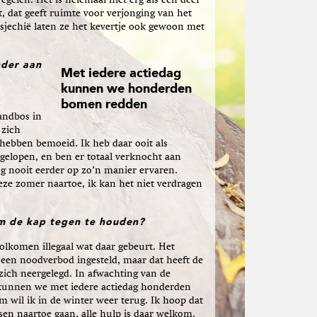
egelen. Het is helemaal niet erg als een deel
t, dat geeft ruimte voor verjonging van het
Tsjechië laten ze het kevertje ook gewoon met
nder aan
Met iedere actiedag
kunnen we honderden
bomen redden
andbos in
 zich
hebben bemoeid. Ik heb daar ooit als
elopen, en ben er totaal verknocht aan
og nooit eerder op zo’n manier ervaren.
ze zomer naartoe, ik kan het niet verdragen
m de kap tegen te houden?
volkomen illegaal wat daar gebeurt. Het
 een noodverbod ingesteld, maar dat heeft de
 zich neergelegd. In afwachting van de
 kunnen we met iedere actiedag honderden
wil ik in de winter weer terug. Ik hoop dat
en naartoe gaan, alle hulp is daar welkom.