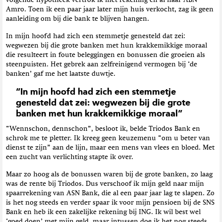
Amro. Toen ik een paar jaar later mijn huis verkocht, zag ik geen
aanleiding om bij die bank te blijven hangen.
In mijn hoofd had zich een stemmetje genesteld dat zei:
wegwezen bij die grote banken met hun krakkemikkige moraal
die resulteert in foute beleggingen en bonussen die groeien als
steenpuisten. Het gebrek aan zelfreinigend vermogen bij ‘de
banken’ gaf me het laatste duwtje.
“In mijn hoofd had zich een stemmetje
genesteld dat zei: wegwezen bij die grote
banken met hun krakkemikkige moraal”
“Wennschon, dennschon”, besloot ik, belde Triodos Bank en
schrok me te pletter. Ik kreeg geen keuzemenu “om u beter van
dienst te zijn” aan de lijn, maar een mens van vlees en bloed. Met
een zucht van verlichting stapte ik over.
Maar zo hoog als de bonussen waren bij de grote banken, zo laag
was de rente bij Triodos. Dus verschoof ik mijn geld naar mijn
spaarrekening van ASN Bank, die al een paar jaar lag te slapen. Zo
is het nog steeds en verder spaar ik voor mijn pensioen bij de SNS
Bank en heb ik een zakelijke rekening bij ING. Ik wil best wel
‘goed doen’ met mijn geld, maar intussen doe ik het nog steeds