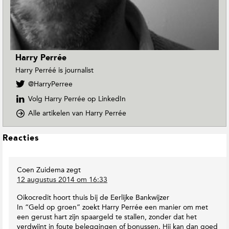
Harry Perrée
Harry Perréé is journalist
V
@HarryPerree
o
Volg Harry Perrée op LinkedIn
l
g
o
Alle artikelen van Harry Perrée
H
p
a
D
L
Reacties
r
o
e
r
w
e
y
n
Coen Zuidema
zegt
s
P
T
12 augustus 2014 om 16:33
e
o
I
r
E
n
Oikocredit hoort thuis bij de Eerlijke Bankwijzer
r
a
t
In “Geld op groen” zoekt Harry Perrée een manier om met
é
r
e
een gerust hart zijn spaargeld te stallen, zonder dat het
e
t
r
verdwijnt in foute beleggingen of bonussen. Hij kan dan goed