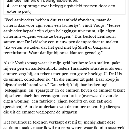
aan deelnemers en belanghebbenden.
4. laat rapportage over beleggingsbeleid toetsen door een
externe partij.
“Veel aanbieders hebben duurzaamheidsfondsen, maar de
criteria daarvoor zijn soms een lachertje”, vindt Vooijs. “Iedere
aanbieder bepaalt zijn eigen beleggingsuniversum, zijn eigen
criterium volgens welke ze beleggen.” Dus besloot Eenhoorn
samen met De Leidsche een nieuw pensioenproduct te maken.
“Zo weten we zeker dat het geld niet bij Shell of Gazprom
terechtkomt. Want dat ligt bij onze klanten gevoelig.”
Als ik Vooijs vraag waar ik mijn geld het beste kan stallen, pakt
hij een pen en aantekenblok. Ieders financiële situatie is als een
emmer, zegt hij, en tekent met pen een grote hoekige U. De U is
de emmer, concludeer ik. “In die emmer zit geld. Daar koop je
bijvoorbeeld brood van.” Dan schrijft hij ‘bankrekening’,
‘beleggingen’ en ‘spaargeld’ in de emmer. Boven de emmer tekent
hij schematisch het vermogen: een huisje (overwaarde van de
eigen woning), een fabriekje (eigen bedrijf) en een zak geld
(pensioen). Aan de onderkant van de emmer tekent hij sliertjes
die uit de emmer weglopen: de uitgaven.
Het routineuze tekenen verklapt dat hij bij menig klant deze
aanloop maakt, maar ík wil nu eerst weten waar ik mijn spaargeld