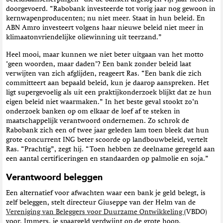
doorgevoerd. “Rabobank investeerde tot vorig jaar nog gewoon in
kernwapenproducenten; nu niet meer. Staat in hun beleid. En
ABN Amro investeert volgens haar nieuwe beleid niet meer in
klimaatonvriendelijke oliewinning uit teerzand.”
Heel mooi, maar kunnen we niet beter uitgaan van het motto
‘geen woorden, maar daden’? Een bank zonder beleid laat
verwijten van zich afglijden, reageert Ras. “Een bank die zich
committeert aan bepaald beleid, kun je daarop aanspreken. Het
ligt supergevoelig als uit een praktijkonderzoek blijkt dat ze hun
eigen beleid niet waarmaken.” In het beste geval stookt zo’n
onderzoek banken op om elkaar de loef af te steken in
maatschappelijk verantwoord ondernemen. Zo schrok de
Rabobank zich een of twee jaar geleden lam toen bleek dat hun
grote concurrent ING beter scoorde op landbouwbeleid, vertelt
Ras. “Prachtig”, zegt hij. “Toen hebben ze deelname geregeld aan
een aantal certificeringen en standaarden op palmolie en soja.”
Verantwoord beleggen
Een alternatief voor afwachten waar een bank je geld belegt, is
zelf beleggen, stelt directeur Giuseppe van der Helm van de
Vereniging van Beleggers voor Duurzame Ontwikkeling
(VBDO)
voor. Immers, je spaargeld verdwijnt op de grote hoop,