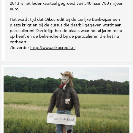
2013 is het ledenkapitaal gegroeid van 540 naar 780 miljoen
euro.
Het wordt tijd dat Oikocredit bij de Eerlijke Bankwijzer een
plaats krijgt en bij de cursus die daarbij gegeven wordt aan
particulieren! Dan krijgt het de plaats waar het al jaren recht
op heeft en de bekendheid bij de particulieren die het nu
ontbeert.
Zie verder
http://www.oikocredit.nl
G
e
r
e
l
a
t
e
e
r
d