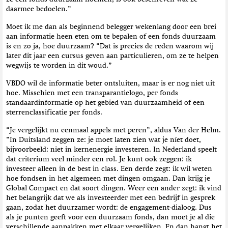
daarmee bedoelen.”
Moet ik me dan als beginnend belegger wekenlang door een brei
aan informatie heen eten om te bepalen of een fonds duurzaam
is en zo ja, hoe duurzaam? “Dat is precies de reden waarom wij
later dit jaar een cursus geven aan particulieren, om ze te helpen
wegwijs te worden in dit woud.”
VBDO wil de informatie beter ontsluiten, maar is er nog niet uit
hoe. Misschien met een transparantielogo, per fonds
standaardinformatie op het gebied van duurzaamheid of een
sterrenclassificatie per fonds.
“Je vergelijkt nu eenmaal appels met peren”, aldus Van der Helm.
“In Duitsland zeggen ze: je moet laten zien wat je níet doet,
bijvoorbeeld: niet in kernenergie investeren. In Nederland speelt
dat criterium veel minder een rol. Je kunt ook zeggen: ik
investeer alleen in de best in class. Een derde zegt: ik wil weten
hoe fondsen in het algemeen met dingen omgaan. Dan krijg je
Global Compact en dat soort dingen. Weer een ander zegt: ik vind
het belangrijk dat we als investeerder met een bedrijf in gesprek
gaan, zodat het duurzamer wordt: de engagement-dialoog. Dus
als je punten geeft voor een duurzaam fonds, dan moet je al die
verschillende aanpakken met elkaar vergelijken. En dan hangt het