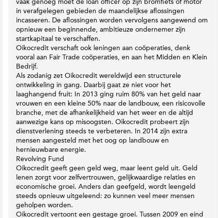
vaak genoeg moet de loan officer op zijn bromfiets of motor
in verafgelegen gebieden de maandelijkse aflossingen
incasseren. De aflossingen worden vervolgens aangewend om
opnieuw een beginnende, ambitieuze ondernemer zijn
startkapitaal te verschaffen.
Oikocredit verschaft ook leningen aan coöperaties, denk
vooral aan Fair Trade coöperaties, en aan het Midden en Klein
Bedrijf.
Als zodanig zet Oikocredit wereldwijd een structurele
ontwikkeling in gang. Daarbij gaat ze niet voor het
laaghangend fruit: In 2013 ging ruim 80% van het geld naar
vrouwen en een kleine 50% naar de landbouw, een risicovolle
branche, met de afhankelijkheid van het weer en de altijd
aanwezige kans op misoogsten. Oikocredit probeert zijn
dienstverlening steeds te verbeteren. In 2014 zijn extra
mensen aangesteld met het oog op landbouw en
hernieuwbare energie.
Revolving Fund
Oikocredit geeft geen geld weg, maar leent geld uit. Geld
lenen zorgt voor zelfvertrouwen, gelijkwaardige relaties en
economische groei. Anders dan geefgeld, wordt leengeld
steeds opnieuw uitgeleend: zo kunnen veel meer mensen
geholpen worden.
Oikocredit vertoont een gestage groei. Tussen 2009 en eind