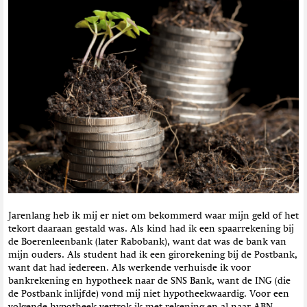
t
i
e
Jarenlang heb ik mij er niet om bekommerd waar mijn geld of het
tekort daaraan gestald was. Als kind had ik een spaarrekening bij
de Boerenleenbank (later Rabobank), want dat was de bank van
mijn ouders. Als student had ik een girorekening bij de Postbank,
want dat had iedereen. Als werkende verhuisde ik voor
bankrekening en hypotheek naar de SNS Bank, want de ING (die
de Postbank inlijfde) vond mij niet hypotheekwaardig. Voor een
volgende hypotheek vertrok ik met rekening en al naar ABN