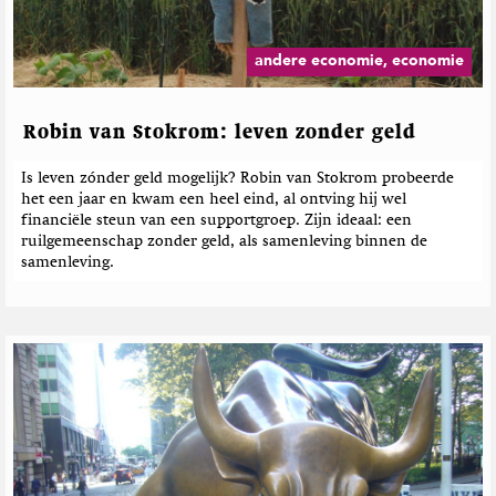
e
b
e
andere economie, economie
r
i
c
Robin van Stokrom: leven zonder geld
h
t
Is leven zónder geld mogelijk? Robin van Stokrom probeerde
e
het een jaar en kwam een heel eind, al ontving hij wel
n
financiële steun van een supportgroep. Zijn ideaal: een
ruilgemeenschap zonder geld, als samenleving binnen de
samenleving.