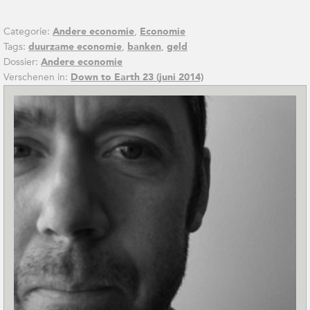
Categorie:
,
Andere economie
Economie
Tags:
,
,
duurzame economie
banken
geld
Dossier:
Andere economie
Verschenen in:
Down to Earth 23 (juni 2014)