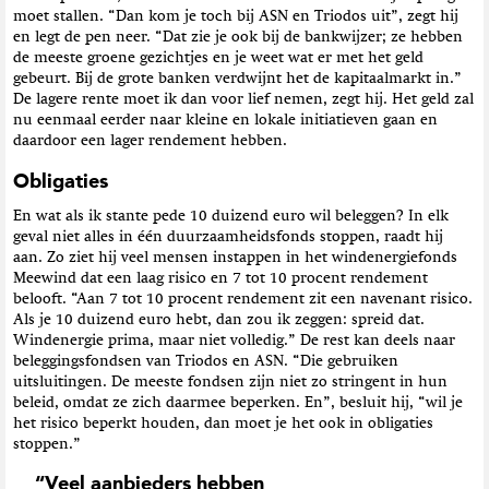
moet stallen. “Dan kom je toch bij ASN en Triodos uit”, zegt hij
en legt de pen neer. “Dat zie je ook bij de bankwijzer; ze hebben
de meeste groene gezichtjes en je weet wat er met het geld
gebeurt. Bij de grote banken verdwijnt het de kapitaalmarkt in.”
De lagere rente moet ik dan voor lief nemen, zegt hij. Het geld zal
nu eenmaal eerder naar kleine en lokale initiatieven gaan en
daardoor een lager rendement hebben.
Obligaties
En wat als ik stante pede 10 duizend euro wil beleggen? In elk
geval niet alles in één duurzaamheidsfonds stoppen, raadt hij
aan. Zo ziet hij veel mensen instappen in het windenergiefonds
Meewind dat een laag risico en 7 tot 10 procent rendement
belooft. “Aan 7 tot 10 procent rendement zit een navenant risico.
Als je 10 duizend euro hebt, dan zou ik zeggen: spreid dat.
Windenergie prima, maar niet volledig.” De rest kan deels naar
beleggingsfondsen van Triodos en ASN. “Die gebruiken
uitsluitingen. De meeste fondsen zijn niet zo stringent in hun
beleid, omdat ze zich daarmee beperken. En”, besluit hij, “wil je
het risico beperkt houden, dan moet je het ook in obligaties
stoppen.”
“Veel aanbieders hebben