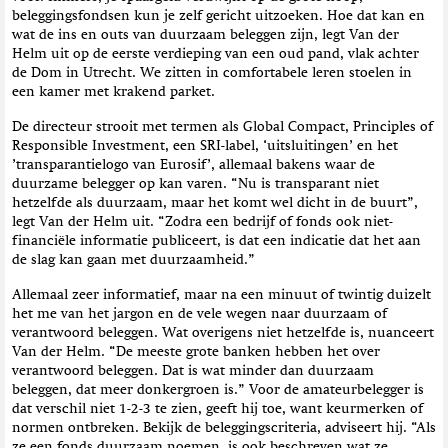
beleggingsfondsen kun je zelf gericht uitzoeken. Hoe dat kan en
wat de ins en outs van duurzaam beleggen zijn, legt Van der
Helm uit op de eerste verdieping van een oud pand, vlak achter
de Dom in Utrecht. We zitten in comfortabele leren stoelen in
een kamer met krakend parket.
De directeur strooit met termen als Global Compact, Principles of
Responsible Investment, een SRI-label, ‘uitsluitingen’ en het
’transparantielogo van Eurosif’, allemaal bakens waar de
duurzame belegger op kan varen. “Nu is transparant niet
hetzelfde als duurzaam, maar het komt wel dicht in de buurt”,
legt Van der Helm uit. “Zodra een bedrijf of fonds ook niet-
financiële informatie publiceert, is dat een indicatie dat het aan
de slag kan gaan met duurzaamheid.”
Allemaal zeer informatief, maar na een minuut of twintig duizelt
het me van het jargon en de vele wegen naar duurzaam of
verantwoord beleggen. Wat overigens niet hetzelfde is, nuanceert
Van der Helm. “De meeste grote banken hebben het over
verantwoord beleggen. Dat is wat minder dan duurzaam
beleggen, dat meer donkergroen is.” Voor de amateurbelegger is
dat verschil niet 1-2-3 te zien, geeft hij toe, want keurmerken of
normen ontbreken. Bekijk de beleggingscriteria, adviseert hij. “Als
ze een fonds duurzaam noemen, is ook beschreven wat ze