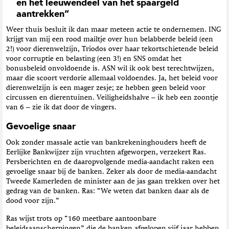
en het leeuwendeel van het spaargeld
aantrekken”
Weer thuis besluit ik dan maar meteen actie te ondernemen. ING
krijgt van mij een rood mailtje over hun belabberde beleid (een
2!) voor dierenwelzijn, Triodos over haar tekortschietende beleid
voor corruptie en belasting (een 3!) en SNS omdat het
bonusbeleid onvoldoende is. ASN wil ik ook best terechtwijzen,
maar die scoort verdorie allemaal voldoendes. Ja, het beleid voor
dierenwelzijn is een mager zesje; ze hebben geen beleid voor
circussen en dierentuinen. Veiligheidshalve – ik heb een zoontje
van 6 – zie ik dat door de vingers.
Gevoelige snaar
Ook zonder massale actie van bankrekeninghouders heeft de
Eerlijke Bankwijzer zijn vruchten afgeworpen, verzekert Ras.
Persberichten en de daaropvolgende media-aandacht raken een
gevoelige snaar bij de banken. Zeker als door de media-aandacht
Tweede Kamerleden de minister aan de jas gaan trekken over het
gedrag van de banken. Ras: “We weten dat banken daar als de
dood voor zijn.”
Ras wijst trots op “160 meetbare aantoonbare
beleidsaanscherpingen” die de banken afgelopen vijf jaar hebben