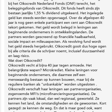
o
h
a
bij het Oikocredit Nederland Fonds (ONF) terecht, het
p
M
c
beleggingsfonds van Oikocredit. Dit fonds heeft sinds zijn
T
a
bestaan jaarlijks 1,55 % dividend uitgekeerd. Het ingelegde
t
w
g
geld kan steeds worden opgevraagd. Over de afgelopen 40
i
i
a
jaar is nog geen enkele participant een cent aan Oikocredit
e
t
z
tekort gekomen. Het geld wordt belegd in leningen aan
t
i
s
beginnende ondernemers in ontwikkelingslanden. De
e
n
partners worden gescreend op financiële haalbaarheid,
r
e
sociale impact en milieuaspecten. Als revolving fund wordt
het geld steeds hergebruikt. Oikocredit gooit dus hoge ogen
bij alle criteria die de schrijver noemt, inclusief duurzaamheid
en laag risico.
Wat doet Oikocredit?
Oikocredit vecht al bijna 40 jaar tegen armoede. Het
belangrijkste wapen? Microkrediet. Kleine leningen voor
beginnende ondernemers, die daarmee zelf een
menswaardig bestaan op kunnen bouwen, maar bij de
reguliere banken als “unbankable” worden uitgesloten .
Oikocredit verschaft haar leningen aan partnerorganisaties,
zogenoemde MFI’s (microfinancieringsorganisaties). De
partners zijn vaak lokaal, dan wel regionaal, geworteld. Ze
kennen het land, de omstandigheden en de gewoonten. Kort
gezegd: ze kennen de weg. En dat is maar goed ook, want