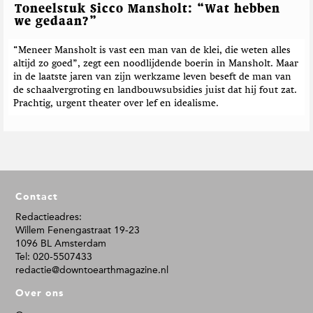
Toneelstuk Sicco Mansholt: “Wat hebben
we gedaan?”
“Meneer Mansholt is vast een man van de klei, die weten alles
altijd zo goed”, zegt een noodlijdende boerin in Mansholt. Maar
in de laatste jaren van zijn werkzame leven beseft de man van
de schaalvergroting en landbouwsubsidies juist dat hij fout zat.
Prachtig, urgent theater over lef en idealisme.
F
Contact
o
o
Redactieadres:
Willem Fenengastraat 19-23
t
1096 BL Amsterdam
e
Tel: 020-5507433
r
redactie@downtoearthmagazine.nl
Over ons