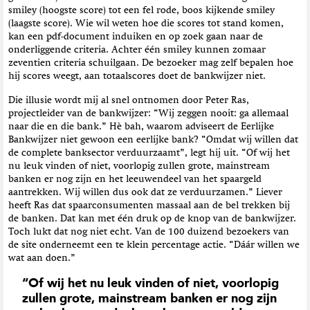
smiley (hoogste score) tot een fel rode, boos kijkende smiley
(laagste score). Wie wil weten hoe die scores tot stand komen,
kan een pdf-document induiken en op zoek gaan naar de
onderliggende criteria. Achter één smiley kunnen zomaar
zeventien criteria schuilgaan. De bezoeker mag zelf bepalen hoe
hij scores weegt, aan totaalscores doet de bankwijzer niet.
Die illusie wordt mij al snel ontnomen door Peter Ras,
projectleider van de bankwijzer: “Wij zeggen nooit: ga allemaal
naar die en die bank.” Hè bah, waarom adviseert de Eerlijke
Bankwijzer niet gewoon een eerlijke bank? “Omdat wij willen dat
de complete banksector verduurzaamt”, legt hij uit. “Of wij het
nu leuk vinden of niet, voorlopig zullen grote, mainstream
banken er nog zijn en het leeuwendeel van het spaargeld
aantrekken. Wij willen dus ook dat ze verduurzamen.” Liever
heeft Ras dat spaarconsumenten massaal aan de bel trekken bij
de banken. Dat kan met één druk op de knop van de bankwijzer.
Toch lukt dat nog niet echt. Van de 100 duizend bezoekers van
de site onderneemt een te klein percentage actie. “Dáár willen we
wat aan doen.”
“Of wij het nu leuk vinden of niet, voorlopig
zullen grote, mainstream banken er nog zijn