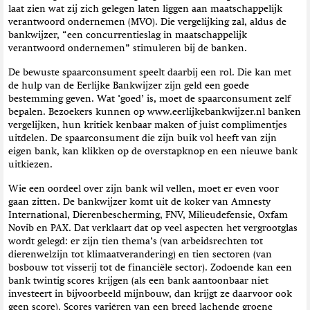
laat zien wat zij zich gelegen laten liggen aan maatschappelijk
verantwoord ondernemen (MVO). Die vergelijking zal, aldus de
bankwijzer, “een concurrentieslag in maatschappelijk
verantwoord ondernemen” stimuleren bij de banken.
De bewuste spaarconsument speelt daarbij een rol. Die kan met
de hulp van de Eerlijke Bankwijzer zijn geld een goede
bestemming geven. Wat ‘goed’ is, moet de spaarconsument zelf
bepalen. Bezoekers kunnen op www.eerlijkebankwijzer.nl banken
vergelijken, hun kritiek kenbaar maken of juist complimentjes
uitdelen. De spaarconsument die zijn buik vol heeft van zijn
eigen bank, kan klikken op de overstapknop en een nieuwe bank
uitkiezen.
Wie een oordeel over zijn bank wil vellen, moet er even voor
gaan zitten. De bankwijzer komt uit de koker van Amnesty
International, Dierenbescherming, FNV, Milieudefensie, Oxfam
Novib en PAX. Dat verklaart dat op veel aspecten het vergrootglas
wordt gelegd: er zijn tien thema’s (van arbeidsrechten tot
dierenwelzijn tot klimaatverandering) en tien sectoren (van
bosbouw tot visserij tot de financiële sector). Zodoende kan een
bank twintig scores krijgen (als een bank aantoonbaar niet
investeert in bijvoorbeeld mijnbouw, dan krijgt ze daarvoor ook
geen score). Scores variëren van een breed lachende groene