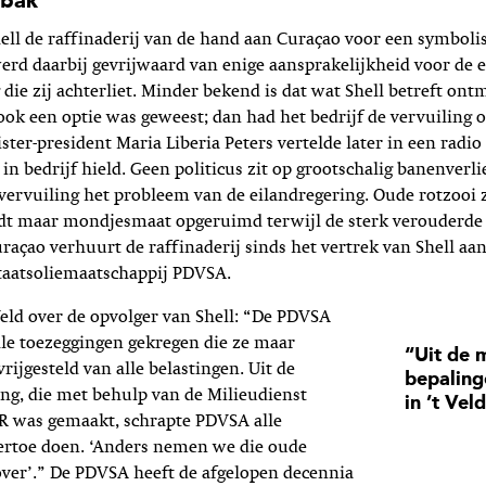
lbak
ell de raffinaderij van de hand aan Curaçao voor een symboli
 werd daarbij gevrijwaard van enige aansprakelijkheid voor de 
 die zij achterliet. Minder bekend is dat wat Shell betreft on
 ook een optie was geweest; dan had het bedrijf de vervuiling
ter-president Maria Liberia Peters vertelde later in een radio
er in bedrijf hield. Geen politicus zit op grootschalig banenverl
 vervuiling het probleem van de eilandregering. Oude rotzooi 
dt maar mondjesmaat opgeruimd terwijl de sterk verouderde r
Curaçao verhuurt de raffinaderij sinds het vertrek van Shell aa
taatsoliemaatschappij PDVSA.
Veld over de opvolger van Shell: “De PDVSA
alle toezeggingen gekregen die ze maar
“Uit de 
vrijgesteld van alle belastingen. Uit de
bepaling
ng, die met behulp van de Milieudienst
in ’t Veld
 was gemaakt, schrapte PDVSA alle
 ertoe doen. ‘Anders nemen we die oude
over’.” De PDVSA heeft de afgelopen decennia