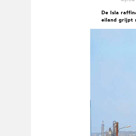
t
i
De Isla raff
e
eiland grijpt