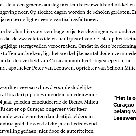
at slaat een groene aanslag met kankerverwekkend nikkel e
geving neer. Op slechte dagen worden de scholen gesloten. E
 jaren terug ligt er een gigantisch asfaltmeer.
rs betalen hiervoor een hoge prijs. Berekeningen van onder
n dat de zwaveldioxide en het fijnstof van de Isla op het klein
oegtijdige sterfgevallen veroorzaken. Omdat in deze berekeni
e stoffen ontbreken, ligt het werkelijke aantal doden vermoede
ar dat de overheid van Curacao nooit heeft ingegrepen in het 
indt apotheker Peter van Leeuwen, oprichter van Schoon Mili
 wordt er gewaarschuwd voor de dodelijke
e raffinaderij op omwonenden benedenwinds
“Het is 
 34 jaar geleden concludeerde de Dienst Milieu
Curaçao 
 dat er op Curaçao ongeveer vier keer
belang v
oxide werd gemeten dan destijds elders in
Leeuwen
axima gold. Er werd al die jaren bedroevend
ervuiling gedaan: niet door de autoriteiten