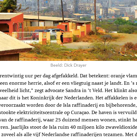
Beeld: Dick Drayer
rentwintig uur per dag afgefakkeld. Dat betekent: oranje vl
en enorme herrie, alsof er een vliegtuig naast je landt. En ’s
eelheid licht,” zegt advocate Sandra in ’t Veld. Het klinkt also
maar dit is het Koninkrijk der Nederlanden. Het affakkelen is 
eroorzaakt worden door de Isla raffinaderij en bijbehorende,
stookte elektriciteitscentrale op Curaçao. De haven is vervuild
n de raffinaderij, waar 25 duizend mensen wonen, stinkt het
eren. Jaarlijks stoot de Isla ruim 40 miljoen kilo zwaveldioxide
r zoveel als alle vijf Nederlandse raffinaderijen tezamen. Met 