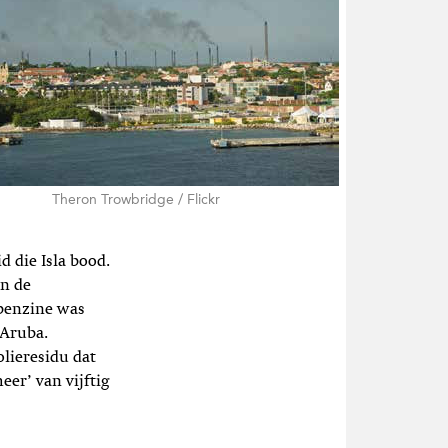
Theron Trowbridge / Flickr
 die Isla bood.
in de
gbenzine was
 Aruba.
lieresidu dat
eer’ van vijftig