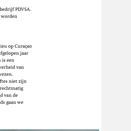
ebedrijf PDVSA.
n worden
lieu op Curaçao
fgelopen jaar
 is een
overheid van
ewezen.
tes niet zijn
nrechtmatig
id van de
ods gaan we