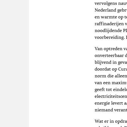
vervolgens nauw
Nederland gebru
en warmte op te
raffinaderijen 
noodlijdende PD
voorbereiding. 
Van optreden va
onverteerbaar 
blijvend in gev
doordat op Cur
norm die alleen 
van een maximum
geeft tot einde
electriciteitsce
energie levert 
niemand verant
Wat er in opdr