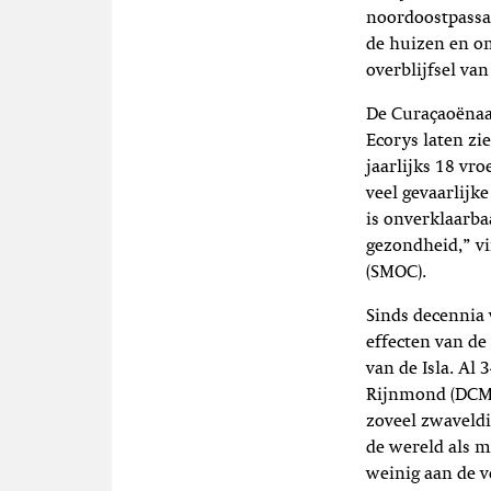
noordoostpassa
de huizen en om
overblijfsel van
De Curaçaoënaa
Ecorys laten zie
jaarlijks 18 vr
veel gevaarlijk
is onverklaarba
gezondheid,” v
(SMOC).
Sinds decennia
effecten van d
van de Isla. Al
Rijnmond (DCMR)
zoveel zwaveldi
de wereld als m
weinig aan de v