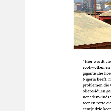
“Hier wordt vie
rookwolken en e
gigantische hoev
Nigeria heeft, 
problemen die v
olieresiduen ge
Benedenwinds va
teer en rotte ei
eentje drie kee