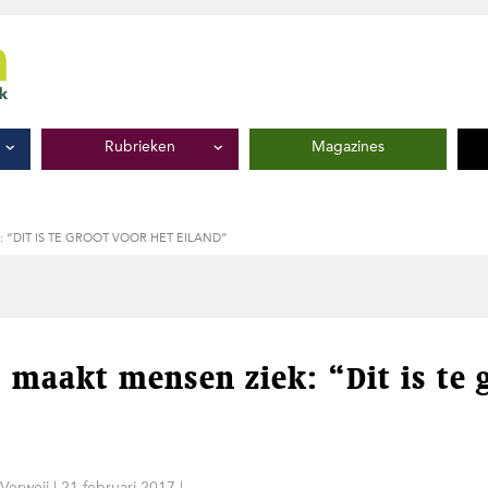
Rubrieken
Magazines
 “DIT IS TE GROOT VOOR HET EILAND”
ij maakt mensen ziek: “Dit is te 
Verweij
|
21 februari 2017
|