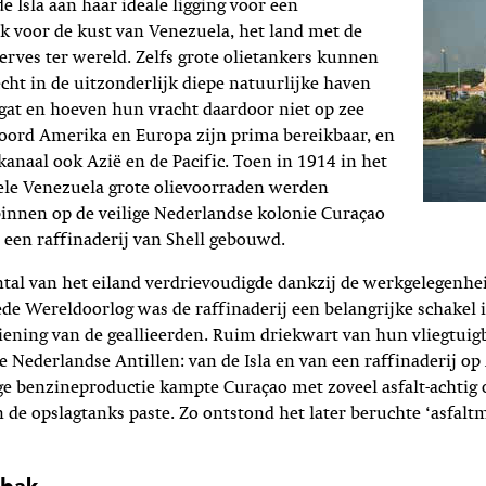
e Isla aan haar ideale ligging voor een
lak voor de kust van Venezuela, het land met de
serves ter wereld. Zelfs grote olietankers kunnen
echt in de uitzonderlijk diepe natuurlijke haven
gat en hoeven hun vracht daardoor niet op zee
Noord Amerika en Europa zijn prima bereikbaar, en
anaal ook Azië en de Pacific. Toen in 1914 in het
iele Venezuela grote olievoorraden werden
innen op de veilige Nederlandse kolonie Curaçao
 een raffinaderij van Shell gebouwd.
al van het eiland verdrievoudigde dankzij de werkgelegenheid
de Wereldoorlog was de raffinaderij een belangrijke schakel 
iening van de geallieerden. Ruim driekwart van hun vliegtui
e Nederlandse Antillen: van de Isla en van een raffinaderij op
 benzineproductie kampte Curaçao met zoveel asfalt-achtig o
n de opslagtanks paste. Zo ontstond het later beruchte ‘asfaltm