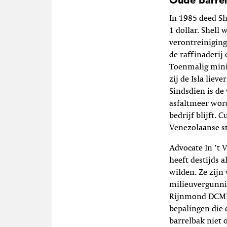
Oude barre
In 1985 deed Sh
1 dollar. Shell
verontreiniging
de raffinaderij
Toenmalig minis
zij de Isla liev
Sindsdien is de
asfaltmeer wor
bedrijf blijft. 
Venezolaanse s
Advocate In ’t 
heeft destijds 
wilden. Ze zijn 
milieuvergunni
Rijnmond DCMR
bepalingen die
barrelbak niet 