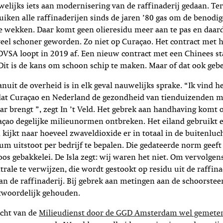
elijks iets aan modernisering van de raffinaderij gedaan. Ter 
iken alle raffinaderijen sinds de jaren ’80 gas om de benodigd
 wekken. Daar komt geen olieresidu meer aan te pas en daard
veel schoner geworden. Zo niet op Curaçao. Het contract met 
VSA loopt in 2019 af. Een nieuw contract met een Chinees sta
Dit is de kans om schoon schip te maken. Maar of dat ook geb
nuit de overheid is in elk geval nauwelijks sprake. “Ik vind h
dat Curaçao en Nederland de gezondheid van tienduizenden 
aar brengt ”, zegt In ’t Veld. Het gebrek aan handhaving komt
açao degelijke milieunormen ontbreken. Het eiland gebruikt 
kijkt naar hoeveel zwaveldioxide er in totaal in de buitenlucht
 uitstoot per bedrijf te bepalen. Die gedateerde norm geeft
loos gebakkelei. De Isla zegt: wij waren het niet. Om vervolgen
ntrale te verwijzen, die wordt gestookt op residu uit de raffina
aan de raffinaderij. Bij gebrek aan metingen aan de schoorste
woordelijk gehouden.
acht van de
Milieudienst door de GGD Amsterdam wel gemete