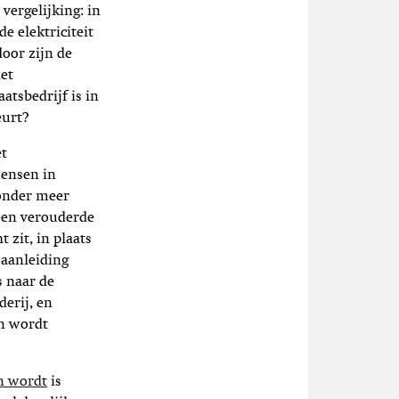
vergelijking: in
e elektriciteit
oor zijn de
het
atsbedrijf is in
eurt?
et
mensen in
 onder meer
een verouderde
 zit, in plaats
 aanleiding
s naar de
derij, en
en wordt
n wordt
is