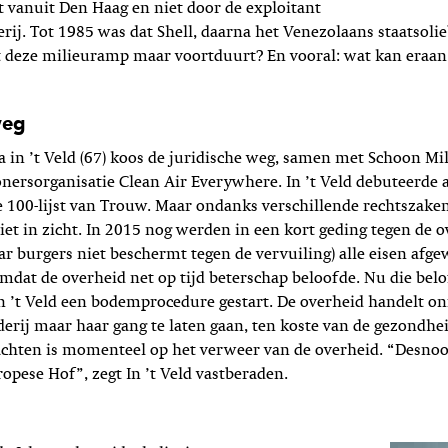
t vanuit Den Haag en niet door de exploitant
erij. Tot 1985 was dat Shell, daarna het Venezolaans staatsoli
t deze milieuramp maar voortduurt? En vooral: wat kan eraa
weg
 in ’t Veld (67) koos de juridische weg, samen met Schoon Mi
ersorganisatie Clean Air Everywhere. In ’t Veld debuteerde a
100-lijst van Trouw. Maar ondanks verschillende rechtszaken
iet in zicht. In 2015 nog werden in een kort geding tegen de 
ar burgers niet beschermt tegen de vervuiling) alle eisen afg
dat de overheid net op tijd beterschap beloofde. Nu die belof
n ’t Veld een bodemprocedure gestart. De overheid handelt o
derij maar haar gang te laten gaan, ten koste van de gezondhe
achten is momenteel op het verweer van de overheid. “Desno
ropese Hof”, zegt In ’t Veld vastberaden.