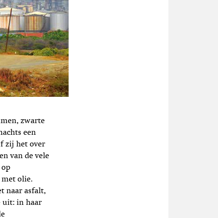
ammen, zwarte
 nachts een
f zij het over
een van de vele
 op
 met olie.
 naar asfalt,
 uit: in haar
de