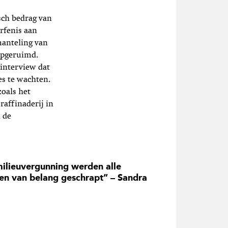
sch bedrag van
erfenis aan
tmanteling van
 opgeruimd.
 interview dat
ies te wachten.
zoals het
affinaderij in
n de
milieuvergunning werden alle
en van belang geschrapt” – Sandra