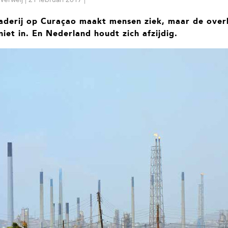
inaderij op Curaçao maakt mensen ziek, maar de over
 niet in. En Nederland houdt zich afzijdig.