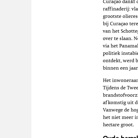
Curaçao dankt d
raffinaderij: v
grootste oliere
bij Curaçao ter
van het Schotte
over te slaan. 
via het Panamak
politiek instab
ontdekt, werd b
binnen een jaar
Het inwoneraant
Tijdens de Twee
brandstofvoorz
afkomstig uit d
Vanwege de hoge
het niet meer i
hectare groot.