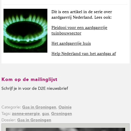
Dit is een artikel in de serie over
aardgasvrij Nederland. Lees ook:
Pleidooi voor een aardgasvrije
tuinbouwsector
Het aardgasvrije huis
Help Nederland van het aardgas af
Kom op de mailinglijst
Schrijf je in voor de D2E nieuwsbrief
Categorie:
,
Gas in Groningen
Opinie
Tags:
,
,
zonne-energie
gas
Groningen
Dossier:
Gas in Groningen