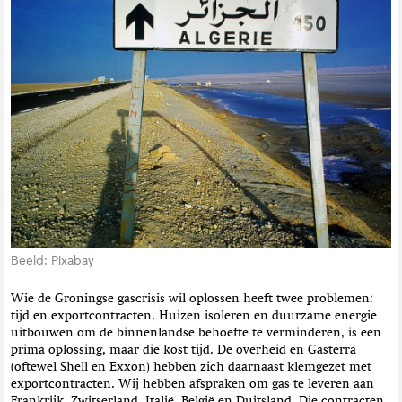
t
i
e
Beeld: Pixabay
Wie de Groningse gascrisis wil oplossen heeft twee problemen:
tijd en exportcontracten. Huizen isoleren en duurzame energie
uitbouwen om de binnenlandse behoefte te verminderen, is een
prima oplossing, maar die kost tijd. De overheid en Gasterra
(oftewel Shell en Exxon) hebben zich daarnaast klemgezet met
exportcontracten. Wij hebben afspraken om gas te leveren aan
Frankrijk, Zwitserland, Italië, België en Duitsland. Die contracten