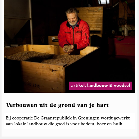
G
e
r
e
l
a
t
e
e
r
d
e
b
e
artikel, landbouw & voedsel
r
i
c
Verbouwen uit de grond van je hart
h
t
Bij coöperatie De Graanrepubliek in Groningen wordt gewerkt
e
aan lokale landbouw die goed is voor bodem, boer en buik.
n