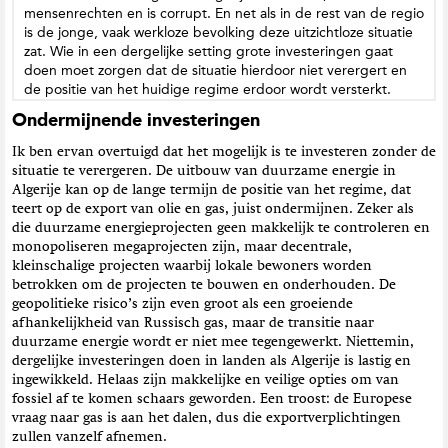
mensenrechten en is corrupt. En net als in de rest van de regio
is de jonge, vaak werkloze bevolking deze uitzichtloze situatie
zat. Wie in een dergelijke setting grote investeringen gaat
doen moet zorgen dat de situatie hierdoor niet verergert en
de positie van het huidige regime erdoor wordt versterkt.
Ondermijnende investeringen
Ik ben ervan overtuigd dat het mogelijk is te investeren zonder de
situatie te verergeren. De uitbouw van duurzame energie in
Algerije kan op de lange termijn de positie van het regime, dat
teert op de export van olie en gas, juist ondermijnen. Zeker als
die duurzame energieprojecten geen makkelijk te controleren en
monopoliseren megaprojecten zijn, maar decentrale,
kleinschalige projecten waarbij lokale bewoners worden
betrokken om de projecten te bouwen en onderhouden. De
geopolitieke risico’s zijn even groot als een groeiende
afhankelijkheid van Russisch gas, maar de transitie naar
duurzame energie wordt er niet mee tegengewerkt. Niettemin,
dergelijke investeringen doen in landen als Algerije is lastig en
ingewikkeld. Helaas zijn makkelijke en veilige opties om van
fossiel af te komen schaars geworden. Een troost: de Europese
vraag naar gas is aan het dalen, dus die exportverplichtingen
zullen vanzelf afnemen.