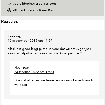
W
voorbijdeolie.wordpress.com
e
o
Alle artikelen van Peter Polder
b
p
s
D
i
L
Reacties
o
t
e
w
e
e
n
v
Kees
zegt
s
T
a
12 september 2015 om 11:59
o
I
n
E
n
P
Als ik het goed begrijp stel je voor dat wij het Algerijnse
a
t
e
aardgas uitputten in plaats van de Algerijnen zelf?
r
e
t
t
r
e
h
r
a
Nour
zegt
M
P
c
24 februari 2022 om 17:20
a
o
t
g
l
Doe dat algerijns medewerkers en mijn broer toevallig
i
a
d
werkdag
e
z
e
i
s
r
n
e