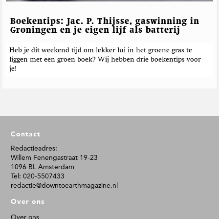
Boekentips: Jac. P. Thijsse, gaswinning in
Groningen en je eigen lijf als batterij
Heb je dit weekend tijd om lekker lui in het groene gras te
liggen met een groen boek? Wij hebben drie boekentips voor
je!
F
Contact
o
o
Redactieadres:
Willem Fenengastraat 19-23
t
1096 BL Amsterdam
e
Tel: 020-5507433
r
redactie@downtoearthmagazine.nl
Over ons
Over ons