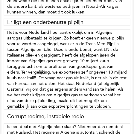
zonneweide die het binnen enkele jaren niet meer doet. Van
de andere kant: als westerse bedrijven in Noord-Afrika gas
kunnen winnen, dan moet dit ook lukken.
Er ligt een onderbenutte pijplijn
Het is voor Nederland heel aantrekkelijk om in Algerijns
aardgas uitbetaald te krijgen. Zo hoeft er geen nieuwe pijplijn
voor te worden aangelegd, want er is de Trans Med Pijplijn
tussen Algerije en Italië. Deze is onderbenut, want ENI, de
Italiaanse olie- en gasgigant, heeft de afgelopen jaren de
import van Algerijns gas met grofweg 10 miljard kuub
teruggebracht om te profiteren van goedkoper gas van
elders. Ter vergelijking, we exporteren zelf ongeveer 10 miljard
kuub naar Italië. De vraag naar gas uit Italië, is net als in de rest
van Europa aan het dalen. Het staat Nederland (of eigenlijk
Gasterra) vrij om dat gas ergens anders vandaan te halen. Als
we het recht krijgen om Algerijns gas te verkopen vanaf het
eind van deze pijpleiding, maakt dit het mogelijk om
gemakkelijk aan onze exportverplichtingen te voldoen.
Corrupt regime, instabiele regio
Is een deal met Algerije niet riskant? Niet meer dan een deal
met Rusland. Het regime in Algerije is autoritair, schendt de