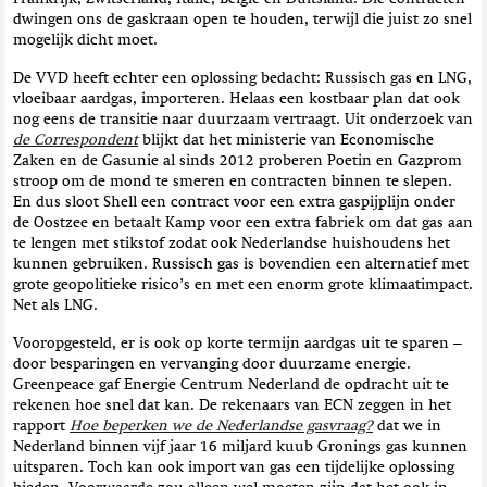
dwingen ons de gaskraan open te houden, terwijl die juist zo snel
mogelijk dicht moet.
De VVD heeft echter een oplossing bedacht: Russisch gas en LNG,
vloeibaar aardgas, importeren. Helaas een kostbaar plan dat ook
nog eens de transitie naar duurzaam vertraagt. Uit onderzoek van
de Correspondent
blijkt dat het ministerie van Economische
Zaken en de Gasunie al sinds 2012 proberen Poetin en Gazprom
stroop om de mond te smeren en contracten binnen te slepen.
En dus sloot Shell een contract voor een extra gaspijplijn onder
de Oostzee en betaalt Kamp voor een extra fabriek om dat gas aan
te lengen met stikstof zodat ook Nederlandse huishoudens het
kunnen gebruiken. Russisch gas is bovendien een alternatief met
grote geopolitieke risico’s en met een enorm grote klimaatimpact.
Net als LNG.
Vooropgesteld, er is ook op korte termijn aardgas uit te sparen –
door besparingen en vervanging door duurzame energie.
Greenpeace gaf Energie Centrum Nederland de opdracht uit te
rekenen hoe snel dat kan. De rekenaars van ECN zeggen in het
rapport
Hoe beperken we de Nederlandse gasvraag?
dat we in
Nederland binnen vijf jaar 16 miljard kuub Gronings gas kunnen
uitsparen. Toch kan ook import van gas een tijdelijke oplossing