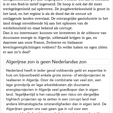
is er een feed-in tarief ingevoerd. De hoop is ook dat dit meer
werkgelegenheid zal opleveren. De jeugdwerkeloosheid is groot in
het land, en het regime is als de dood dat de onrust uit
omliggende landen overslaat. De omvangrijke gasindustrie in het
land draagt onvoldoende bij aan het oplossen van de
werkeloosheid en staat bekend als corrupt.
Dan is nu interessant: kunnen we investeren in de uitbouw van
duurzame energie in Algerije, uitbetaald krijgen in gas, en
daarmee aan onze Franse, Zwitserse en Italiaanse
leveringsverplichtingen voldoen? En welke haken en ogen zitten
er aan zo’n deal?
Algerijnse zon is geen Nederlandse zon
Nederland heeft in ieder geval voldoende geld en expertise in
huis om bijvoorbeeld enkele grote zonne- of windprojecten te
realiseren in Algerije. Door de combinatie van veel zon, een
lage grondprijs en lage arbeidskosten zijn duurzame
energieprojecten in Algerije veel goedkoper dan in eigen
land. Tegelijkertijd is het natuurlijk een risico om dergelijke
hightech projecten op te zetten in een corrupt land met
andere klimatologische omstandigheden dan in eigen land. De
Algerijnen geven ons vast geen gas in ruil voor een