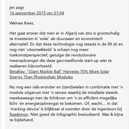
jim
zegt
16 september 2015 om 21:04
Welnee Kees,
Het gaat erover dat men er in Algerij van zins is grootschalig
te investeren in ‘solar’ als duurzaam en economisch
alternatief. En dat deze technologie nog steeds in de lift zit en
nog niet ‘uitontwikkeld’ is schept nog meer
toekomstperspectief, getuige de revolutionaire
meeropbrengst die deze gecrowdfunde start-up wist te
realiseren bijvoorbeeld:
BetaRay: “Giant Marble Ball” Harvests 70% More Solar
Energy Than Photovoltaic Modules
Nu nog een rails eronder en (tand)wielen in combinatie met ’n
module uitgerust met ’n sensor waarbij de installatie steeds
meebeweegt met de lichtbron om ’n zo efficiënt mogelijke
licht- en energieopbrengst te bekomen. Of, wacht… in dat
’tracking device’
is blijkbaar al voorzien door de ingenieurs bij
Rawlemon
. Niet goed de infographic bestudeerd. Was ik bijna
te bijdehand.