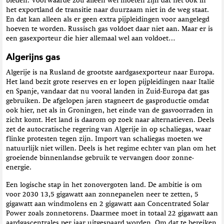
bieden. Voorwaarde zou alleen wel moeten zijn dat het ook in
het exportland de transitie naar duurzaam niet in de weg staat.
En dat kan alleen als er geen extra pijpleidingen voor aangelegd
hoeven te worden. Russisch gas voldoet daar niet aan. Maar er is
een gasexporteur die hier allemaal wel aan voldoet…
Algerijns gas
Algerije is na Rusland de grootste aardgasexporteur naar Europa.
Het land bezit grote reserves en er lopen pijpleidingen naar Italië
en Spanje, vandaar dat nu vooral landen in Zuid-Europa dat gas
gebruiken. De afgelopen jaren stagneert de gasproductie omdat
ook hier, net als in Groningen, het einde van de gasvoorraden in
zicht komt. Het land is daarom op zoek naar alternatieven. Deels
zet de autocratische regering van Algerije in op schaliegas, waar
flinke protesten tegen zijn. Import van schaliegas moeten we
natuurlijk niet willen. Deels is het regime echter van plan om het
groeiende binnenlandse gebruik te vervangen door zonne-
energie.
Een logische stap in het zonovergoten land. De ambitie is om
voor 2030 13,5 gigawatt aan zonnepanelen neer te zetten, 5
gigawatt aan windmolens en 2 gigawatt aan Concentrated Solar
Power zoals zonnetorens. Daarmee moet in totaal 22 gigawatt aan
aardgascentrales per jaar uitgespaard worden. Om dat te bereiken