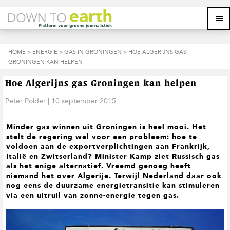
S
D
S
Z
Z
M
p
o
p
o
o
e
r
o
r
e
e
k
i
r
i
k
o
n
n
n
HOME
>
ENERGIE
>
GAS IN GRONINGEN
> HOE ALGERIJNS GAS
o
n
p
g
a
g
GRONINGEN KAN HELPEN
p
d
n
a
n
e
d
u
s
a
r
a
e
Hoe Algerijns gas Groningen kan helpen
i
a
d
a
z
t
r
e
r
Peter Polder
|
10 september 2015
|
e
e
d
h
d
w
e
o
e
e
Minder gas winnen uit Groningen is heel mooi. Het
h
o
v
b
stelt de regering wel voor een probleem: hoe te
o
f
o
s
voldoen aan de exportverplichtingen aan Frankrijk,
o
d
e
i
Italië en Zwitserland? Minister Kamp ziet Russisch gas
f
i
t
t
als het enige alternatief. Vreemd genoeg heeft
d
n
t
e
niemand het over Algerije. Terwijl Nederland daar ook
n
h
e
nog eens de duurzame energietransitie kan stimuleren
a
o
k
via een uitruil van zonne-energie tegen gas.
v
u
s
i
d
t
g
a