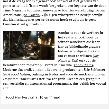
naast de vraag wie is eigenaar ook het wel of niet gebruik van
genetische modificatie wordt besproken, een keynote van de door
Time Magazine tot meest innovatieve boer ter wereld uitgeroepen
Amerikaans
Joel Salatin
. Zijn eigen winstgevende bedrijf bewijst
dat kleinschalig niet per se de norm hoeft te zijn als je geen
kunstmest wil gebruiken.
Aandacht voor de werkers in
het veld is er ook: voor de
seizoensarbeiders die ieder
jaar de bikkelharde grauwe
Indiase woestijn in trekken
om er zout te winnen (
My
Name Is Salt
) en voor de
tienduizenden tomatenplukkers in Amerika (
Food Chains
)
.
Moderne slavernij, vinden uitvoerend producenten Eric Schlosser
(
Fast Food Nation
, onlangs in Nederland voor de nucleaire top) en
Desperate Housewives
-ster Eva Longoria. Slechts een greep uit
een veelzijdig en internationaal programma, dus bekijk het vooral
zelf.
Food Film Festival
, 9, 10 en 11 mei