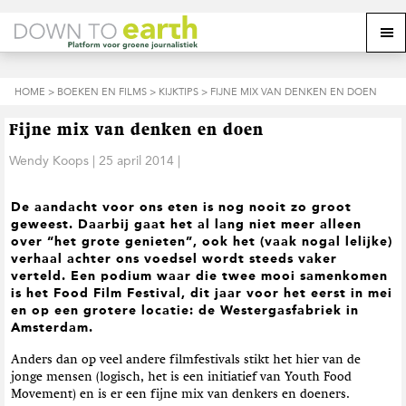
S
D
S
Z
Z
M
p
o
p
o
o
e
r
o
r
e
e
k
i
r
i
k
o
n
n
n
HOME
>
BOEKEN EN FILMS
>
KIJKTIPS
> FIJNE MIX VAN DENKEN EN DOEN
o
n
p
g
a
g
p
d
n
a
n
e
d
u
Fijne mix van denken en doen
s
a
r
a
e
i
a
d
a
Wendy Koops
|
25 april 2014
|
z
t
r
e
r
e
e
d
h
d
w
De aandacht voor ons eten is nog nooit zo groot
e
o
e
e
geweest. Daarbij gaat het al lang niet meer alleen
h
o
v
b
over “het grote genieten”, ook het (vaak nogal lelijke)
o
f
o
s
verhaal achter ons voedsel wordt steeds vaker
o
d
e
i
verteld. Een podium waar die twee mooi samenkomen
f
i
t
t
is het Food Film Festival, dit jaar voor het eerst in mei
d
n
t
e
en op een grotere locatie: de Westergasfabriek in
n
h
e
Amsterdam.
a
o
k
v
u
s
Anders dan op veel andere filmfestivals stikt het hier van de
i
d
t
jonge mensen (logisch, het is een initiatief van Youth Food
g
Movement) en is er een fijne mix van denkers en doeners.
a