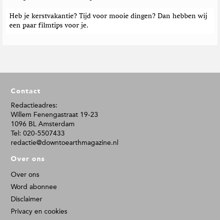
Heb je kerstvakantie? Tijd voor mooie dingen? Dan hebben wij
een paar filmtips voor je.
F
Contact
o
o
Redactieadres:
Willem Fenengastraat 19-23
t
1096 BL Amsterdam
e
Tel: 020-5507433
r
redactie@downtoearthmagazine.nl
Over ons
Over ons
Word abonnee
Disclaimer
Privacy en cookies