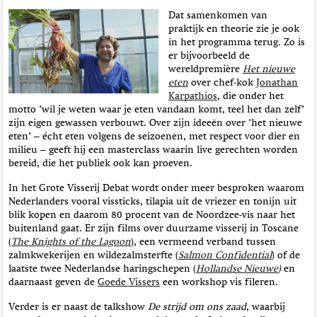
t
Dat samenkomen van
i
praktijk en theorie zie je ook
e
in het programma terug. Zo is
er bijvoorbeeld de
wereldpremière
Het nieuwe
eten
over chef-kok
Jonathan
Karpathios
, die onder het
motto ‘wil je weten waar je eten vandaan komt, teel het dan zelf’
zijn eigen gewassen verbouwt. Over zijn ideeën over ‘het nieuwe
eten’ – écht eten volgens de seizoenen, met respect voor dier en
milieu – geeft hij een masterclass waarin live gerechten worden
bereid, die het publiek ook kan proeven.
In het Grote Visserij Debat wordt onder meer besproken waarom
Nederlanders vooral vissticks, tilapia uit de vriezer en tonijn uit
blik kopen en daarom 80 procent van de Noordzee-vis naar het
buitenland gaat. Er zijn films over duurzame visserij in Toscane
(
The Knights of the Lagoon
), een vermeend verband tussen
zalmkwekerijen en wildezalmsterfte (
Salmon Confidential
) of de
laatste twee Nederlandse haringschepen (
Hollandse Nieuwe
)
en
daarnaast geven de
Goede Vissers
een workshop vis fileren.
Verder is er naast de talkshow
De strijd om ons zaad
, waarbij