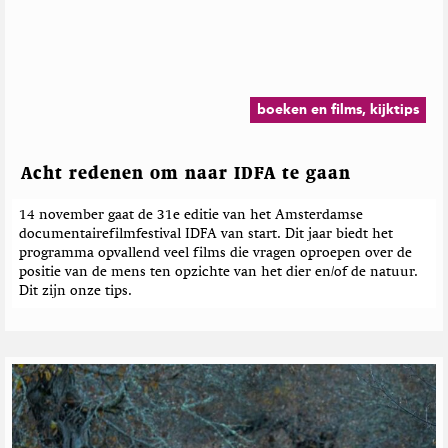
e
s
h
o
r
M
p
d
a
T
e
g
w
b
a
i
e
z
boeken en films, kijktips
t
i
r
t
n
i
e
e
c
Acht redenen om naar IDFA te gaan
r
h
t
14 november gaat de 31e editie van het Amsterdamse
e
documentairefilmfestival IDFA van start. Dit jaar biedt het
n
programma opvallend veel films die vragen oproepen over de
positie van de mens ten opzichte van het dier en/of de natuur.
Dit zijn onze tips.