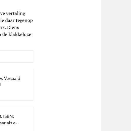
ve vertaling
ie daar tegenop
rs. Diens
n de klakkeloze
. Vertaald
N
. ISBN:
ar als e-