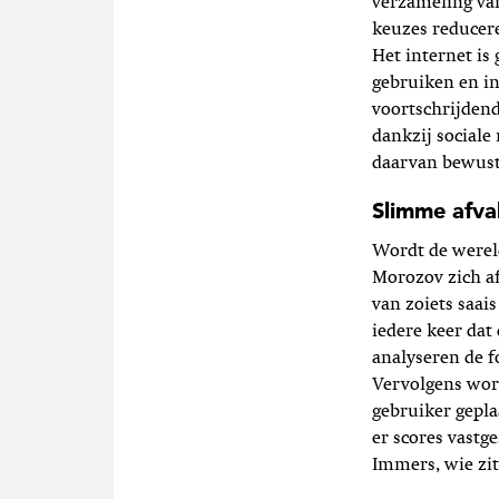
verzameling van
keuzes reducere
Het internet is
gebruiken en
i
voortschrijdend
dankzij sociale
daarvan bewust 
Slimme afv
Wordt de wereld
Morozov zich a
van zoiets saai
iedere keer dat
analyseren de f
Vervolgens wor
gebruiker gepl
er scores vastg
Immers, wie zit