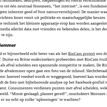
 technieken, bedrijven, toepassingen en vooral verschillende
n tot één neutraal fenomeen, “het internet”, is een fundame
 geen inherent goed of fout natuurverschijnsel. De manier wa
nrichten
komt voort uit politieke en maatschappelijke keuzes
e techniek het kleinste apparaatje erop kan worden aangeslo
 media allerlei data met vrienden en bekenden delen, is het des
te zijn.
alemmer
 er bijvoorbeeld echt beter van als het
BinCam project
zou do
f. Duitse en Britse onderzoekers probeerden met BinCam (vui
s als afval scheiden een spannende competitie te maken. De 
 de afvalemmer open gaat een foto van de inhoud. Slechtbeta
oto: hoeveel voedsel wordt er weggegooid, hoeveel kan worde
dt de foto met bijbehorende analyse op het Facebook-profiel
aatst. Consumenten verdienen punten met afval scheiden, we
esteld. “Missie geslaagd, planeet gered!”, concludeert Morozov 
 er nu echt op zulke ‘oplossingen’ te wachten?