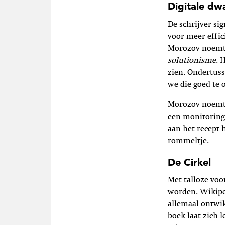
Digitale dw
De schrijver si
voor meer effic
Morozov noemt d
solutionisme
. 
zien. Ondertus
we die goed te
Morozov noemt d
een monitoring
aan het recept 
rommeltje.
De Cirkel
Met talloze voo
worden. Wikiped
allemaal ontwik
boek laat zich 