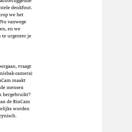
 achterliggende
ntele denkfout.
arop we het
. Nu vanwege
ten, en we
 te urgenter je
orgaan, vraagt
lnisbak-camera)
BinCam maakt
alde mensen
n hergebruikt?
 van de BinCam
kelijks worden
cynisch.