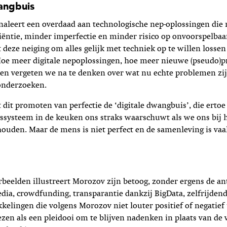
angbuis
gnaleert een overdaad aan technologische nep-oplossingen di
iëntie, minder imperfectie en minder risico op onvoorspelba
eze neiging om alles gelijk met techniek op te willen lossen
Hoe meer digitale nepoplossingen, hoe meer nieuwe (pseudo
sen vergeten we na te denken over wat nu echte problemen zij
 onderzoeken.
it promoten van perfectie de ‘digitale dwangbuis’, die ertoe 
ssysteem in de keuken ons straks waarschuwt als we ons bij 
houden. Maar de mens is niet perfect en de samenleving is va
rbeelden illustreert Morozov zijn betoog, zonder ergens de an
ia, crowdfunding, transparantie dankzij BigData, zelfrijdend
kelingen die volgens Morozov niet louter positief of negatief
lezen als een pleidooi om te blijven nadenken in plaats van de