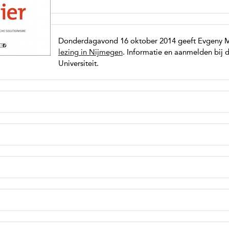
Donderdagavond 16 oktober 2014 geeft Evgeny 
lezing in Nijmegen
. Informatie en aanmelden bij
Universiteit.