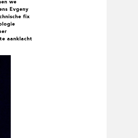
nen we
gens Evgeny
chnische fix
ologie
mer
te aanklacht