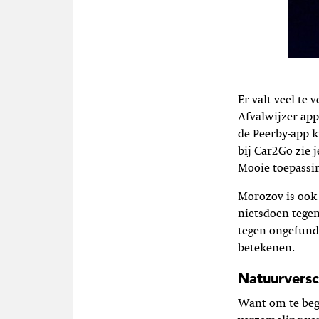
Er valt veel te
Afvalwijzer-app
de Peerby-app k
bij Car2Go zie j
Mooie toepassi
Morozov is ook
nietsdoen tege
tegen ongefund
betekenen.
Natuurversc
Want om te begin