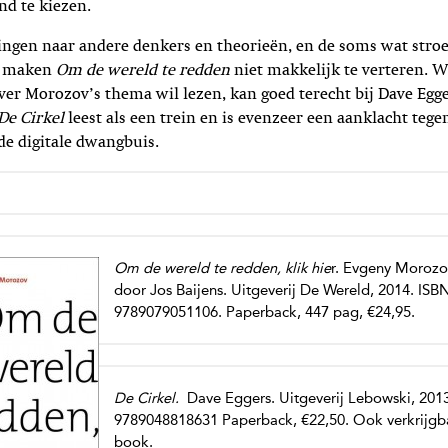
nd te kiezen.
ingen naar andere denkers en theorieën, en de soms wat stroe
s, maken
Om de wereld te redden
niet makkelijk te verteren. W
ver Morozov’s thema wil lezen, kan goed terecht bij Dave Egge
De Cirkel
leest als een trein en is evenzeer een aanklacht tege
e digitale dwangbuis.
Om de wereld te redden, klik hie
r. Evgeny Morozov
door Jos Baijens. Uitgeverij De Wereld, 2014. ISB
9789079051106. Paperback, 447 pag, €24,95.
De Cirkel.
Dave Eggers. Uitgeverij Lebowski, 2013
9789048818631 Paperback, €22,50. Ook verkrijgba
book.