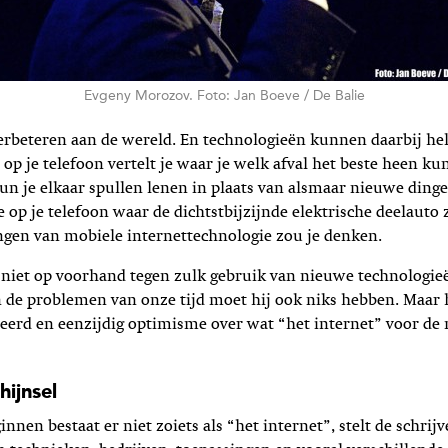
Evgeny Morozov. Foto: Jan Boeve / De Balie
 verbeteren aan de wereld. En technologieën kunnen daarbij he
 op je telefoon vertelt je waar je welk afval het beste heen ku
un je elkaar spullen lenen in plaats van alsmaar nieuwe dinge
e op je telefoon waar de dichtstbijzijnde elektrische deelauto 
ngen van mobiele internettechnologie zou je denken.
 niet op voorhand tegen zulk gebruik van nieuwe technologie
n de problemen van onze tijd moet hij ook niks hebben. Maar
eerd en eenzijdig optimisme over wat “het internet” voor de
hijnsel
nen bestaat er niet zoiets als “het internet”, stelt de schrijv