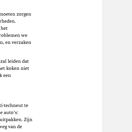
e moeten zorgen
arheden.
 het
)problemen we
n, en verzaken
zal leiden dat
het koken niet
ak een
ti-techneut te
e auto’s:
 uitpakken. Zijn
 weg van de