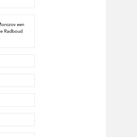
Morozov een
 de Radboud