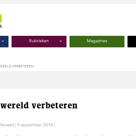
Rubrieken
Magazines
ERELD VERBETEREN
wereld verbeteren
Verweij
|
9 september 2014
|