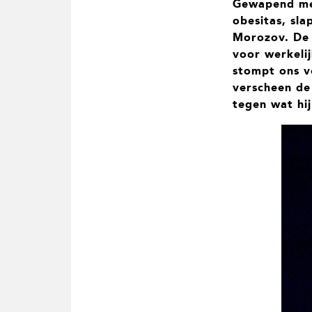
Gewapend met
t
i
obesitas, sla
e
Morozov. De 
voor werkelij
stompt ons v
verscheen de
tegen wat hi