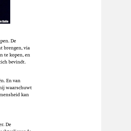
lpen. De
nt brengen, via
n te kopen, en
zich bevindt.
ën. En van
 hij waarschuwt
 mensheid kan
er. De