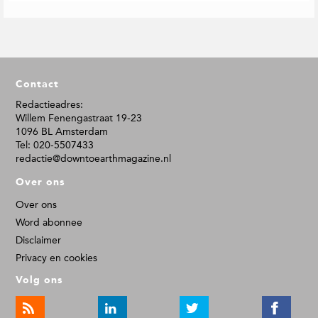
F
Contact
o
o
Redactieadres:
Willem Fenengastraat 19-23
t
1096 BL Amsterdam
e
Tel: 020-5507433
r
redactie@downtoearthmagazine.nl
Over ons
Over ons
Word abonnee
Disclaimer
Privacy en cookies
Volg ons