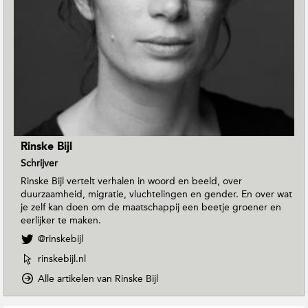
Rinske Bijl
Schrijver
Rinske Bijl vertelt verhalen in woord en beeld, over
duurzaamheid, migratie, vluchtelingen en gender. En over wat
je zelf kan doen om de maatschappij een beetje groener en
eerlijker te maken.
V
@rinskebijl
o
W
rinskebijl.nl
l
e
g
o
Alle artikelen van Rinske Bijl
b
R
p
s
i
D