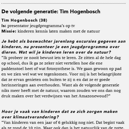
De volgende generatie: Tim Hogenbosch
Tim Hogenbosch (38)
Is:
presentator jeugdprogramma’s op tv
Missie:
kinderen kennis laten maken met de natuur
Je hebt als boswachter jarenlang excursies gegeven aan
kinderen, nu presenteer je een jeugdprogramma over
dieren. Wat wil je kinderen leren over de natuur?
“Ik probeer ze nooit bewust iets te leren. Ze zitten al de hele dag
op school, dus ik ga ze zeker niet vertellen hoe die ene
paddenstoel heet of wat fotosynthese is. We gaan gewoon op pad
en we zien wel wat we tegenkomen. Voor mĳ is het belangrĳkste
dat ze ervan genieten om buiten te zĳ n en dat ze er goede
herinneringen aan overhouden. Want als de volgende generatie
niks meer heeft met de natuur, waarom zouden we ons dan nog
druk maken over het verdwĳnen van het Amazonewoud?”
Hoor je vaak van kinderen dat ze zich zorgen maken
over klimaatverandering?
“Van kinderen van een jaar of 6 gelukkig nog niet. Dat begint vaak
als ze rond de 10 zĳn. Maar ook dan is het natuurlĳk van de zotte.