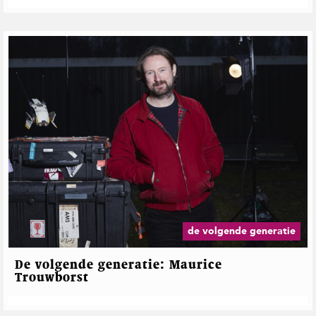
n
e
r
a
t
i
e
"
de volgende generatie
De volgende generatie: Maurice
Trouwborst