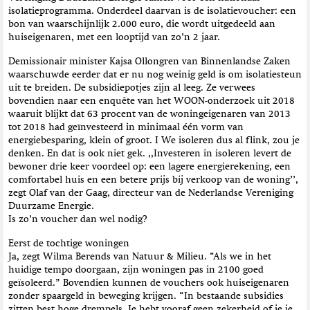
isolatieprogramma. Onderdeel daarvan is de isolatievoucher: een
bon van waarschijnlijk 2.000 euro, die wordt uitgedeeld aan
huiseigenaren, met een looptijd van zo’n 2 jaar.
Demissionair minister Kajsa Ollongren van Binnenlandse Zaken
waarschuwde eerder dat er nu nog weinig geld is om isolatiesteun
uit te breiden. De subsidiepotjes zijn al leeg. Ze verwees
bovendien naar een enquête van het WOON-onderzoek uit 2018
waaruit blijkt dat 63 procent van de woningeigenaren van 2013
tot 2018 had geïnvesteerd in minimaal één vorm van
energiebesparing, klein of groot. I We isoleren dus al flink, zou je
denken. En dat is ook niet gek. ,,Investeren in isoleren levert de
bewoner drie keer voordeel op: een lagere energierekening, een
comfortabel huis en een betere prijs bij verkoop van de woning’’,
zegt Olaf van der Gaag, directeur van de Nederlandse Vereniging
Duurzame Energie.
Is zo’n voucher dan wel nodig?
Eerst de tochtige woningen
Ja, zegt Wilma Berends van Natuur & Milieu. “Als we in het
huidige tempo doorgaan, zijn woningen pas in 2100 goed
geïsoleerd.” Bovendien kunnen de vouchers ook huiseigenaren
zonder spaargeld in beweging krijgen. “In bestaande subsidies
zitten best hoge drempels. Je hebt vooraf geen zekerheid of je je