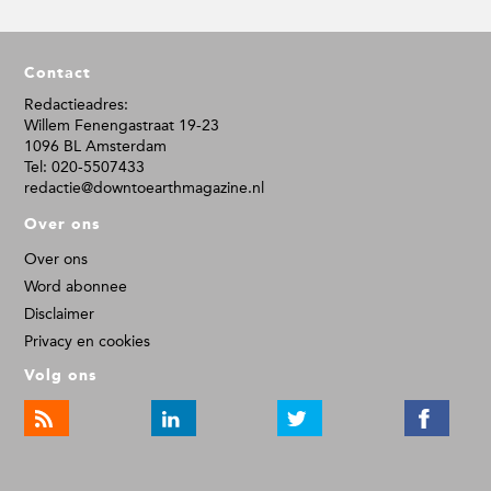
F
Contact
o
o
Redactieadres:
Willem Fenengastraat 19-23
t
1096 BL Amsterdam
e
Tel: 020-5507433
r
redactie@downtoearthmagazine.nl
Over ons
Over ons
Word abonnee
Disclaimer
Privacy en cookies
Volg ons