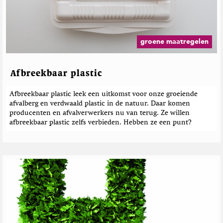
M
K
d
a
e
e
g
u
b
a
c
e
z
groene maatregelen
h
i
r
e
n
i
n
e
c
Afbreekbaar plastic
i
h
u
s
t
Afbreekbaar plastic leek een uitkomst voor onze groeiende
e
afvalberg en verdwaald plastic in de natuur. Daar komen
n
producenten en afvalverwerkers nu van terug. Ze willen
afbreekbaar plastic zelfs verbieden. Hebben ze een punt?