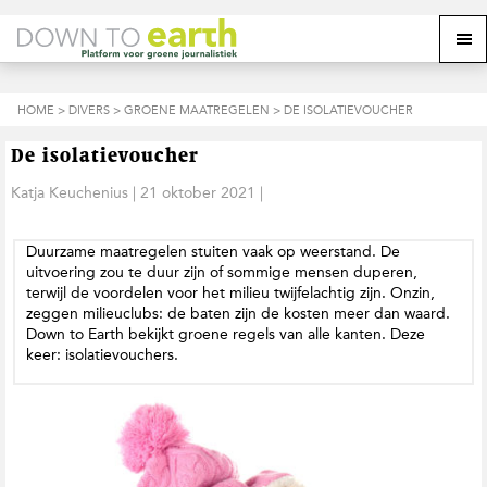
S
D
S
Z
Z
M
p
o
p
o
o
e
r
o
r
e
e
k
i
r
i
k
o
n
n
n
HOME
>
DIVERS
>
GROENE MAATREGELEN
> DE ISOLATIEVOUCHER
o
n
p
g
a
g
p
d
n
a
n
e
d
u
De isolatievoucher
s
a
r
a
e
i
a
d
a
Katja Keuchenius
|
21 oktober 2021
|
z
t
r
e
r
e
e
d
h
d
w
Duurzame maatregelen stuiten vaak op weerstand. De
e
o
e
e
uitvoering zou te duur zijn of sommige mensen duperen,
h
o
v
b
terwijl de voordelen voor het milieu twijfelachtig zijn. Onzin,
o
f
o
s
zeggen milieuclubs: de baten zijn de kosten meer dan waard.
o
d
e
i
Down to Earth bekijkt groene regels van alle kanten. Deze
f
i
t
t
keer: isolatievouchers.
d
n
t
e
n
h
e
a
o
k
v
u
s
i
d
t
g
a