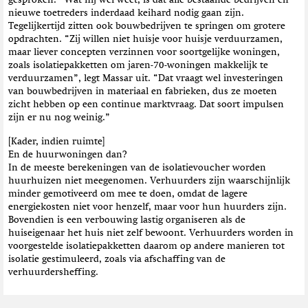
gesproken.” Wat hij wel weet, is dat alle bestaande bedrijven en
nieuwe toetreders inderdaad keihard nodig gaan zijn.
Tegelijkertijd zitten ook bouwbedrijven te springen om grotere
opdrachten. “Zij willen niet huisje voor huisje verduurzamen,
maar liever concepten verzinnen voor soortgelijke woningen,
zoals isolatiepakketten om jaren-70-woningen makkelijk te
verduurzamen”, legt Massar uit. “Dat vraagt wel investeringen
van bouwbedrijven in materiaal en fabrieken, dus ze moeten
zicht hebben op een continue marktvraag. Dat soort impulsen
zijn er nu nog weinig.”
[Kader, indien ruimte]
En de huurwoningen dan?
In de meeste berekeningen van de isolatievoucher worden
huurhuizen niet meegenomen. Verhuurders zijn waarschijnlijk
minder gemotiveerd om mee te doen, omdat de lagere
energiekosten niet voor henzelf, maar voor hun huurders zijn.
Bovendien is een verbouwing lastig organiseren als de
huiseigenaar het huis niet zelf bewoont. Verhuurders worden in
voorgestelde isolatiepakketten daarom op andere manieren tot
isolatie gestimuleerd, zoals via afschaffing van de
verhuurdersheffing.