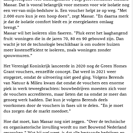
Massar. Dat is vooral belangrijk voor mensen voor wie isolatie nog
een ver-van-mijn-bedshow is. Een voucher helpt ze op weg. “Met
2.000 euro kun je een hoop doen”, zegt Massar. “En daarna merk
je dat de isolatie comfort biedt en je energielasten omlaag
brengt.”
Massar wil het isoleren slim faseren. “Pluk eerst het laaghangend
fruit: woningen die in de jaren 70, 80 en 90 gebouwd zijn. Dan
wacht je tot de technologie beschikbaar is om oudere huizen
meer kostenefficiënt te isoleren, zoals woningen zonder
spouwmuren.”
Het Verenigd Koninkrijk lanceerde in 2020 nog de Green Homes
Grant vouchers, eenzelfde concept. Dat werd in 2021 weer
stopgezet, omdat de uitvoering niet goed ging. Volgens Berends
van Natuur & Milieu kwam dat omdat de vouchers een enorme
piek in werk teweegbrachten: bouwbedrijven moesten zich voor
de vouchers accrediteren, maar lieten dat na omdat ze meer dan
genoeg werk hadden. Dat kun je volgens Berends deels
voorkomen door de vouchers in fases uit te delen. “En je moet
dus zorgen dat de markt meedoet.”
Hoe dat moet, kan Massar nog niet zeggen. “Over de technische
en organisatorische invulling wordt nu met Bouwend Nederland