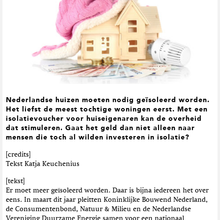
t
i
e
Nederlandse huizen moeten nodig geïsoleerd worden.
Het liefst de meest tochtige woningen eerst. Met een
isolatievoucher voor huiseigenaren kan de overheid
dat stimuleren. Gaat het geld dan niet alleen naar
mensen die toch al wilden investeren in isolatie?
[credits]
Tekst Katja Keuchenius
[tekst]
Er moet meer geïsoleerd worden. Daar is bijna iedereen het over
eens. In maart dit jaar pleitten Koninklijke Bouwend Nederland,
de Consumentenbond, Natuur & Milieu en de Nederlandse
Vereniging Duurzame Energie samen voor een nationaal