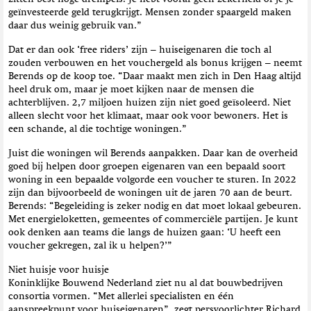
geïnvesteerde geld terugkrijgt. Mensen zonder spaargeld maken
daar dus weinig gebruik van.”
Dat er dan ook ‘free riders’ zijn – huiseigenaren die toch al
zouden verbouwen en het vouchergeld als bonus krijgen – neemt
Berends op de koop toe. “Daar maakt men zich in Den Haag altijd
heel druk om, maar je moet kijken naar de mensen die
achterblijven. 2,7 miljoen huizen zijn niet goed geïsoleerd. Niet
alleen slecht voor het klimaat, maar ook voor bewoners. Het is
een schande, al die tochtige woningen.”
Juist die woningen wil Berends aanpakken. Daar kan de overheid
goed bij helpen door groepen eigenaren van een bepaald soort
woning in een bepaalde volgorde een voucher te sturen. In 2022
zijn dan bijvoorbeeld de woningen uit de jaren 70 aan de beurt.
Berends: “Begeleiding is zeker nodig en dat moet lokaal gebeuren.
Met energieloketten, gemeentes of commerciële partijen. Je kunt
ook denken aan teams die langs de huizen gaan: ‘U heeft een
voucher gekregen, zal ik u helpen?’”
Niet huisje voor huisje
Koninklijke Bouwend Nederland ziet nu al dat bouwbedrijven
consortia vormen. “Met allerlei specialisten en één
aanspreekpunt voor huiseigenaren”, zegt persvoorlichter Richard