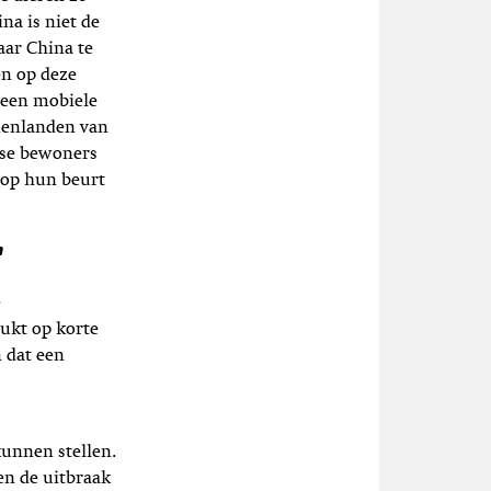
na is niet de
aar China te
en op deze
 een mobiele
nenlanden van
se bewoners
t op hun beurt
n
e
lukt op korte
 dat een
unnen stellen.
 en de uitbraak