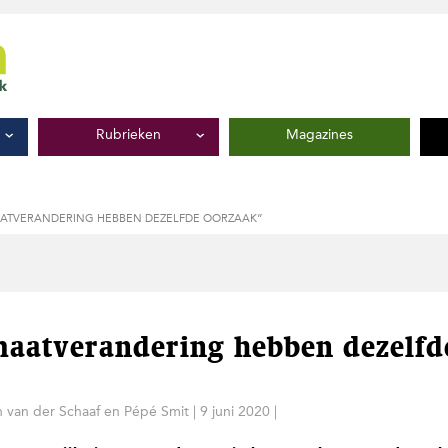
Rubrieken
Magazines
ATVERANDERING HEBBEN DEZELFDE OORZAAK”
maatverandering hebben dezelfd
 van der Schaaf
en
Pépé Smit
|
9 juni 2020
|