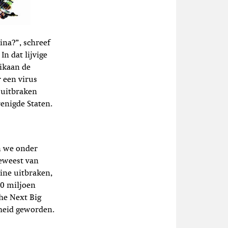
ina?”, schreef
.
In dat lijvige
ikaan de
 een virus
suitbraken
enigde Staten.
n we onder
geweest van
eine uitbraken,
30 miljoen
he Next Big
kheid geworden.