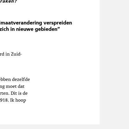
braken?
imaatverandering verspreiden
 zich in nieuwe gebieden”
rd in Zuid-
ebben dezelfde
ing moet dat
en. Dit is de
1918. Ik hoop