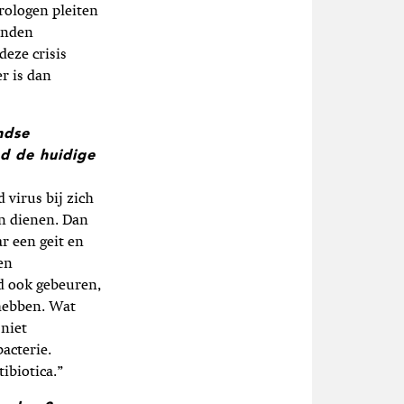
ologen pleiten
vonden
deze crisis
r is dan
ndse
d de huidige
virus bij zich
on dienen. Dan
ar een geit en
en
d ook gebeuren,
 hebben. Wat
 niet
acterie.
ibiotica.”