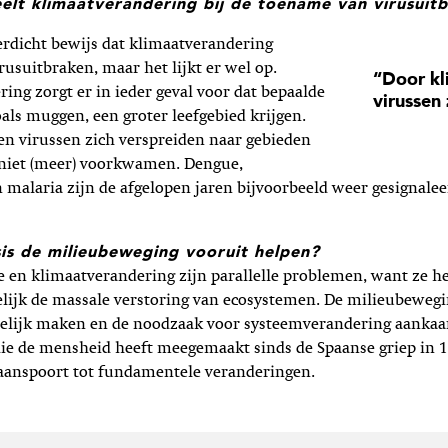
eelt klimaatverandering bij de toename van virusuit
erdicht bewijs dat klimaatverandering
rusuitbraken, maar het lijkt er wel op.
“Door kl
ing zorgt er in ieder geval voor dat bepaalde
virussen
oals muggen, een groter leefgebied krijgen.
n virussen zich verspreiden naar gebieden
 niet (meer) voorkwamen. Dengue,
malaria zijn de afgelopen jaren bijvoorbeeld weer gesignalee
sis de milieubeweging vooruit helpen?
 en klimaatverandering zijn parallelle problemen, want ze h
lijk de massale verstoring van ecosystemen. De milieubeweg
elijk maken en de noodzaak voor systeemverandering aankaart
 die de mensheid heeft meegemaakt sinds de Spaanse griep in 
 aanspoort tot fundamentele veranderingen.