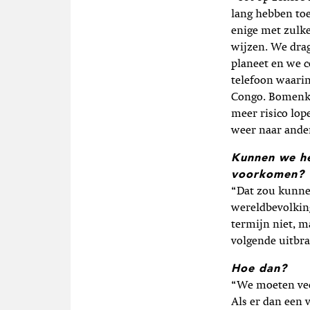
lang hebben toe
enige met zulke
wijzen. We dra
planeet en we 
telefoon waari
Congo. Bomenk
meer risico lop
weer naar ander
Kunnen we he
voorkomen?
“Dat zou kunne
wereldbevolking
termijn niet, 
volgende uitbr
Hoe dan?
“We moeten vee
Als er dan een 