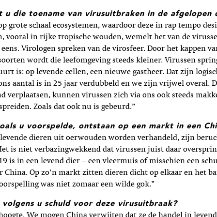
t u die toename van virusuitbraken in de afgelopen 
p grote schaal ecosystemen, waardoor deze in rap tempo desi
, vooral in rijke tropische wouden, wemelt het van de viruss
eens. Virologen spreken van de virosfeer. Door het kappen v
soorten wordt die leefomgeving steeds kleiner. Virussen spri
uurt is: op levende cellen, een nieuwe gastheer. Dat zijn logis
ns aantal is in 25 jaar verdubbeld en we zijn vrijwel overal.
d verplaatsen, kunnen virussen zich via ons ook steeds makke
spreiden. Zoals dat ook nu is gebeurd.”
 zoals u voorspelde, ontstaan op een markt in een Ch
levende dieren uit oerwouden worden verhandeld, zijn beruc
Het is niet verbazingwekkend dat virussen juist daar overspri
9 is in een levend dier – een vleermuis of misschien een sch
 China. Op zo’n markt zitten dieren dicht op elkaar en het ba
oorspelling was niet zomaar een wilde gok.”
 volgens u schuld voor deze virusuitbraak?
hoogte. We mogen China verwijten dat ze de handel in levend