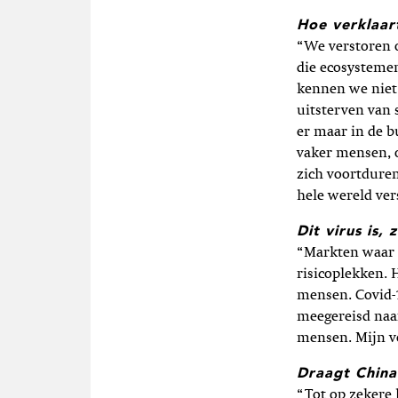
Hoe verklaar
“We verstoren o
die ecosystemen
kennen we niet 
uitsterven van 
er maar in de b
vaker mensen, o
zich voortduren
hele wereld ver
Dit virus is,
“Markten waar 
risicoplekken. 
mensen. Covid-1
meegereisd naar
mensen. Mijn v
Draagt China
“Tot op zekere 