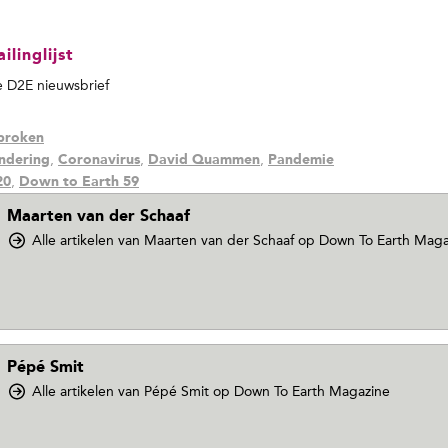
linglijst
de D2E nieuwsbrief
proken
,
,
,
ndering
Coronavirus
David Quammen
Pandemie
,
20
Down to Earth 59
Maarten van der Schaaf
Alle artikelen van Maarten van der Schaaf
op Down To Earth Maga
Pépé Smit
Alle artikelen van Pépé Smit
op Down To Earth Magazine