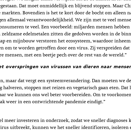
gestaan. Dat moet onmiddellijk en blijvend stoppen. Maar Chi
 markten. Bovendien is het te kort door de bocht om alleen n
gen allemaal verantwoordelijkheid. We zijn met te veel mens
consumeren te veel. Een voorbeeld: miljarden mensen hebben
n zeldzame edelmetalen zitten die gedolven worden in de bin
ap en mijnbouw verstoren het ecosysteem, waardoor inheem
en om te worden getroffen door een virus. Zij verspreiden da
e mensen, met een beetje pech over de rest van de wereld.”
t overspringen van virussen van dieren naar mense
n, maar dat vergt een systeemverandering. Dan moeten we d
 halveren, stoppen met reizen en vegetarisch gaan eten. Dat 
maar we kunnen ons wel beter voorbereiden. Om te voorkomen
aak weer in een ontwrichtende pandemie eindigt.”
l meer investeren in onderzoek, zodat we sneller diagnoses k
virus uitbreekt, kunnen we het sneller identificeren, isoleren