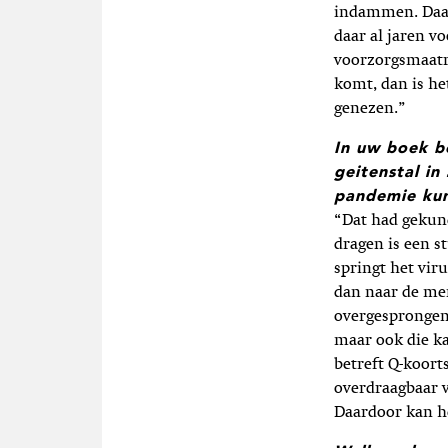
indammen. Daar
daar al jaren v
voorzorgsmaatre
komt, dan is he
genezen.”
In uw boek b
geitenstal i
pandemie kun
“Dat had gekund
dragen is een s
springt het vir
dan naar de men
overgesprongen
maar ook die ka
betreft Q-koort
overdraagbaar 
Daardoor kan he