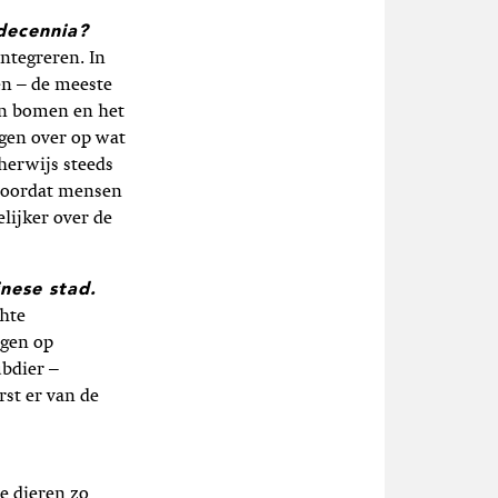
decennia?
ntegreren. In
en – de meeste
an bomen en het
ngen over op wat
cherwijs steeds
 Doordat mensen
lijker over de
inese stad.
hte
ngen op
ubdier –
rst er van de
e dieren zo