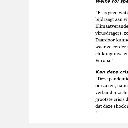
Welke rol sp
“Er is geen wat
bijdraagt aan vi
Klimaatverander
virusdragers, z
Daardoor kunne
waar ze eerder
chikungunya en 
Europa.”
Kan deze cri
“Deze pandemie
oorzaken, name
verband inzicht
grootste crisis
dat deze shock
”