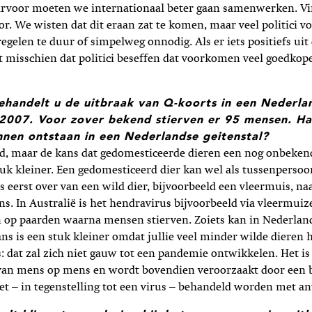
voor moeten we internationaal beter gaan samenwerken. Vir
oor. We wisten dat dit eraan zat te komen, maar veel politici 
gelen te duur of simpelweg onnodig. Als er iets positiefs uit 
t misschien dat politici beseffen dat voorkomen veel goedkope
ehandelt u de uitbraak van Q-koorts in een Nederla
n 2007. Voor zover bekend stierven er 95 mensen. Ha
nen ontstaan in een Nederlandse geitenstal?
, maar de kans dat gedomesticeerde dieren een nog onbekend 
tuk kleiner. Een gedomesticeerd dier kan wel als tussenperso
us eerst over van een wild dier, bijvoorbeeld een vleermuis, na
s. In Australië is het hendravirus bijvoorbeeld via vleermuiz
 op paarden waarna mensen stierven. Zoiets kan in Nederlan
ns is een stuk kleiner omdat jullie veel minder wilde dieren
s: dat zal zich niet gauw tot een pandemie ontwikkelen. Het is
van mens op mens en wordt bovendien veroorzaakt door een b
t – in tegenstelling tot een virus – behandeld worden met ant