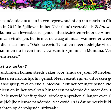
de pandemie ontstaan in een regenwoud of op een markt in Ch
n 2012 in Spillover, in het Nederlands vertaald als
Zoönose
pkomst van levensbedreigende infectieziekten echoot de Amer
van virologen: het is niet de vraag óf, maar wanneer er weer
 dier naar mens. “Ook na covid-19 zullen meer dodelijke viru
uammen nu in een interview vanuit zijn huis in Montana, Ver
cent zeker.”
at zo zeker?
suitbraken komen steeds vaker voor. Sinds de jaren 60 hebbe
assa en natuurlijk hiv gehad. Meer recent zijn er uitbraken 
anse griep, zika en ebola. Meestal leidt het tot ingrijpende kl
ieën en in het geval van hiv tot een pandemie die meer dan 
hele wereld heeft gedood. Virologen spraken al langer over T
mijdelijke nieuwe pandemie. Met covid-19 is dat nu werkelij
achten op de volgende uitbraak.”