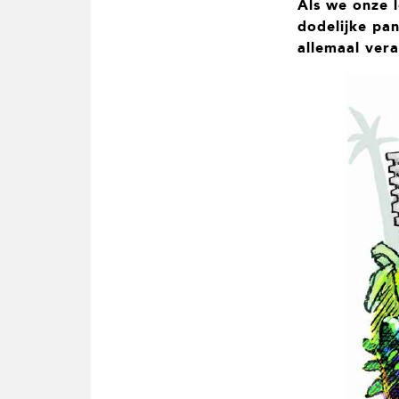
Als we onze l
t
i
dodelijke pa
e
allemaal ver