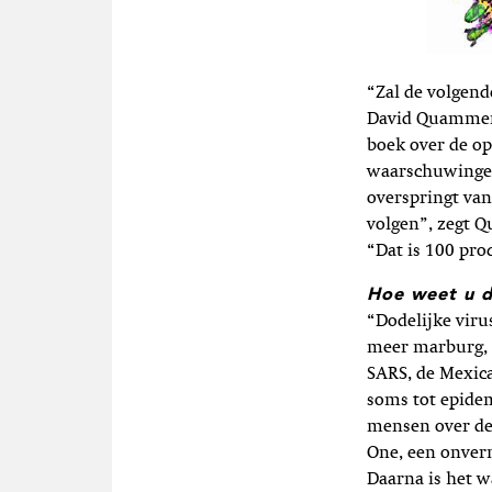
“Zal de volgen
David Quammen i
boek over de o
waarschuwingen 
overspringt van
volgen”, zegt Q
“Dat is 100 pro
Hoe weet u d
“Dodelijke viru
meer marburg, l
SARS, de Mexica
soms tot epidem
mensen over de 
One, een onver
Daarna is het w