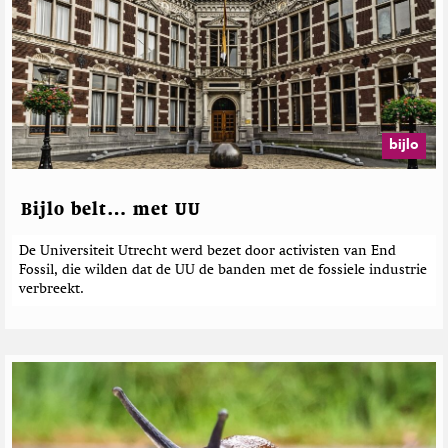
e
e
r
d
e
b
e
bijlo
r
i
c
Bijlo belt… met UU
h
t
De Universiteit Utrecht werd bezet door activisten van End
e
Fossil, die wilden dat de UU de banden met de fossiele industrie
n
verbreekt.