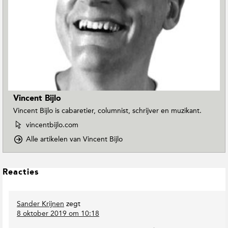
Vincent Bijlo
Vincent Bijlo is cabaretier, columnist, schrijver en muzikant.
W
vincentbijlo.com
e
o
Alle artikelen van Vincent Bijlo
b
p
s
D
i
o
L
t
Reacties
w
e
e
n
v
e
T
a
Sander Krijnen
zegt
s
o
n
8 oktober 2019 om 10:18
I
E
V
n
a