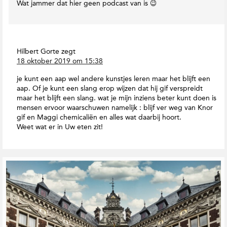
i
Wat jammer dat hier geen podcast van is 😉
r
t
n
t
e
c
h
r
e
M
a
n
a
t
c
Hilbert Gorte
zegt
g
B
18 oktober 2019 om 15:38
t
a
i
i
z
je kunt een aap wel andere kunstjes leren maar het blijft een
j
e
i
aap. Of je kunt een slang erop wijzen dat hij gif verspreidt
l
s
n
maar het blijft een slang. wat je mijn inziens beter kunt doen is
o
e
mensen ervoor waarschuwen namelijk : blijf ver weg van Knor
gif en Maggi chemicaliën en alles wat daarbij hoort.
Weet wat er in Uw eten zit!
G
e
r
e
l
a
t