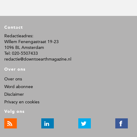
F
Contact
o
o
Redactieadres:
Willem Fenengastraat 19-23
t
1096 BL Amsterdam
e
Tel: 020-5507433
r
redactie@downtoearthmagazine.nl
Over ons
Over ons
Word abonnee
Disclaimer
Privacy en cookies
Volg ons