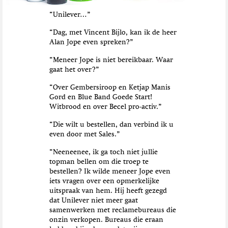
t
“Unilever…”
i
e
“Dag, met Vincent Bijlo, kan ik de heer
Alan Jope even spreken?”
“Meneer Jope is niet bereikbaar. Waar
gaat het over?”
“Over Gembersiroop en Ketjap Manis
Gord en Blue Band Goede Start!
Witbrood en over Becel pro-activ.”
“Die wilt u bestellen, dan verbind ik u
even door met Sales.”
“Neeneenee, ik ga toch niet jullie
topman bellen om die troep te
bestellen? Ik wilde meneer Jope even
iets vragen over een opmerkelijke
uitspraak van hem. Hij heeft gezegd
dat Unilever niet meer gaat
samenwerken met reclamebureaus die
onzin verkopen. Bureaus die eraan