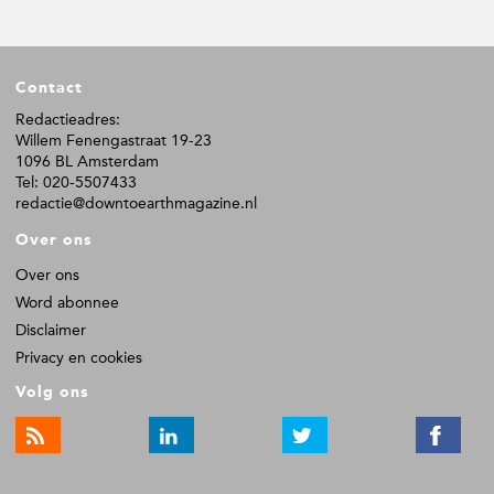
i
i
i
i
n
n
n
n
a
a
a
a
F
Contact
o
o
Redactieadres:
Willem Fenengastraat 19-23
t
1096 BL Amsterdam
e
Tel: 020-5507433
r
redactie@downtoearthmagazine.nl
Over ons
Over ons
Word abonnee
Disclaimer
Privacy en cookies
Volg ons