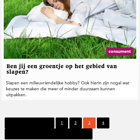
consument
Ben jij een groentje op het gebied van
slapen?
Slapen een milieuvriendelijke hobby? Ook hierin zijn nogal wat
keuzes te maken die meer of minder duurzaam kunnen
uitpakken.
P
P
P
P
Vorige pagina
1
2
3
4
a
a
a
a
Volgende pagina
g
g
g
g