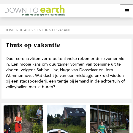
S
D
S
Z
Z
M
p
o
p
o
o
e
r
o
r
e
e
k
i
r
i
k
o
n
n
n
HOME
>
DE ACTIVIST
> THUIS OP VAKANTIE
o
n
p
g
a
g
p
d
n
a
n
e
d
u
Thuis op vakantie
s
a
r
a
e
i
a
d
a
z
t
r
e
r
Door corona zitten verre buitenlandse reizen er deze zomer niet
e
e
d
h
d
in. Een mooie kans om duurzamer vormen van toerisme uit te
w
e
o
e
vinden, volgens Sabine Linz, Hugo van Donselaar en Jorn
e
h
o
v
Wemmenhove. Wat dacht je van een middagje onkruid wieden
b
o
f
o
bij een stadsboerderij, een tentje bij iemand in de achtertuin of
s
o
d
e
volleyballen met je buren?
i
f
i
t
t
d
n
t
e
n
h
e
a
o
k
v
u
s
i
d
t
g
a