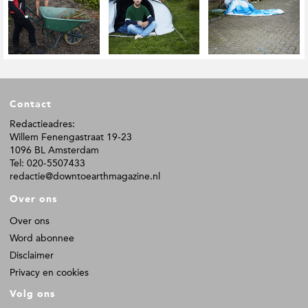
t
i
e
F
Contact
o
o
Redactieadres:
Willem Fenengastraat 19-23
t
1096 BL Amsterdam
e
Tel: 020-5507433
r
redactie@downtoearthmagazine.nl
Over ons
Over ons
Word abonnee
Disclaimer
Privacy en cookies
Volg ons