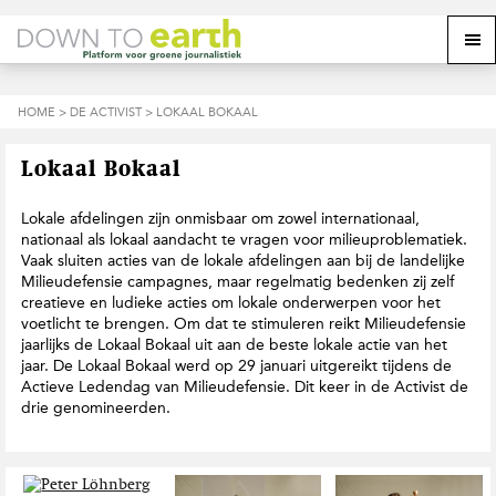
S
D
S
Z
Z
M
p
o
p
o
o
e
r
o
r
e
e
k
i
r
i
k
o
n
n
n
HOME
>
DE ACTIVIST
> LOKAAL BOKAAL
o
n
p
g
a
g
p
d
n
a
n
e
d
u
Lokaal Bokaal
s
a
r
a
e
i
a
d
a
z
t
r
e
r
Lokale afdelingen zijn onmisbaar om zowel internationaal,
e
e
d
h
d
nationaal als lokaal aandacht te vragen voor milieuproblematiek.
w
e
o
e
Vaak sluiten acties van de lokale afdelingen aan bij de landelijke
e
h
o
v
Milieudefensie campagnes, maar regelmatig bedenken zij zelf
b
o
f
o
creatieve en ludieke acties om lokale onderwerpen voor het
s
o
d
e
voetlicht te brengen. Om dat te stimuleren reikt Milieudefensie
i
f
i
t
jaarlijks de Lokaal Bokaal uit aan de beste lokale actie van het
t
d
n
t
jaar. De Lokaal Bokaal werd op 29 januari uitgereikt tijdens de
e
n
h
e
Actieve Ledendag van Milieudefensie. Dit keer in de Activist de
a
o
k
drie genomineerden.
v
u
s
i
d
t
g
a