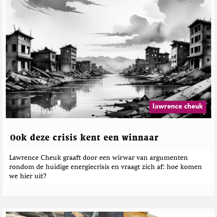
e
l
a
t
e
e
r
d
e
b
e
lawrence cheuk
r
i
c
Ook deze crisis kent een winnaar
h
t
Lawrence Cheuk graaft door een wirwar van argumenten
e
rondom de huidige energiecrisis en vraagt zich af: hoe komen
n
we hier uit?