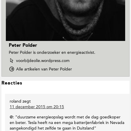
Peter Polder
Peter Polder is onderzoeker en energieactivist.
W
voorbijdeolie.wordpress.com
e
o
Alle artikelen van Peter Polder
b
p
s
D
i
L
Reacties
o
t
e
w
e
e
n
v
roland
zegt
s
T
a
11 december 2015 om 20:15
o
I
n
E
n
P
@: “duurzame energieopslag wordt met de dag goedkoper
a
t
e
en beter. Tesla heeft na een mega batterijenfabriek in Nevada
r
e
t
aangekondigd het zelfde te gaan in Duitsland”
t