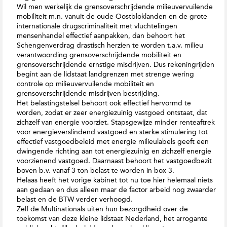
Wil men werkelijk de grensoverschrijdende milieuvervuilende
mobiliteit m.n. vanuit de oude Oostbloklanden en de grote
internationale drugscriminaliteit met vluchtelingen
mensenhandel effectief aanpakken, dan behoort het
Schengenverdrag drastisch herzien te worden t.a.v. milieu
verantwoording grensoverschrijdende mobiliteit en
grensoverschrijdende ernstige misdrijven. Dus rekeningrijden
begint aan de lidstaat landgrenzen met strenge wering
controle op milieuvervuilende mobiliteit en
grensoverschrijdende misdrijven bestrijding.
Het belastingstelsel behoort ook effectief hervormd te
worden, zodat er zeer energiezuinig vastgoed ontstaat, dat
zichzelf van energie voorziet. Stapsgewijze minder renteaftrek
voor energieverslindend vastgoed en sterke stimulering tot
effectief vastgoedbeleid met energie milieulabels geeft een
dwingende richting aan tot energiezuinig en zichzelf energie
voorzienend vastgoed. Daarnaast behoort het vastgoedbezit
boven b.v. vanaf 3 ton belast te worden in box 3.
Helaas heeft het vorige kabinet tot nu toe hier helemaal niets
aan gedaan en dus alleen maar de factor arbeid nog zwaarder
belast en de BTW verder verhoogd.
Zelf de Multinationals uiten hun bezorgdheid over de
toekomst van deze kleine lidstaat Nederland, het arrogante