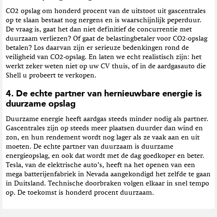
CO2 opslag om honderd procent van de uitstoot uit gascentrales
op te slaan bestaat nog nergens en is waarschijnlijk peperduur.
De vraag is, gaat het dan niet definitief de concurrentie met
duurzaam verliezen? Of gaat de belastingbetaler voor CO2-opslag
betalen? Los daarvan zijn er serieuze bedenkingen rond de
veiligheid van CO2-opslag. En laten we echt realistisch zijn: het
werkt zeker weten niet op uw CV thuis, of in de aardgasauto die
Shell u probeert te verkopen.
4. De echte partner van hernieuwbare energie is
duurzame opslag
Duurzame energie heeft aardgas steeds minder nodig als partner.
Gascentrales zijn op steeds meer plaatsen duurder dan wind en
zon, en hun rendement wordt nog lager als ze vaak aan en uit
moeten. De echte partner van duurzaam is duurzame
energieopslag, en ook dat wordt met de dag goedkoper en beter.
Tesla, van de elektrische auto’s, heeft na het openen van een
mega batterijenfabriek in Nevada aangekondigd het zelfde te gaan
in Duitsland. Technische doorbraken volgen elkaar in snel tempo
op. De toekomst is honderd procent duurzaam.