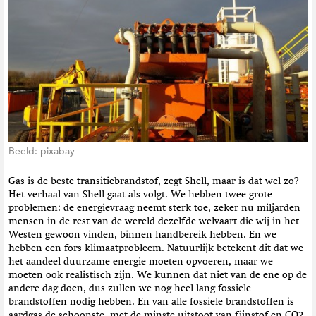
t
i
e
Beeld: pixabay
Gas is de beste transitiebrandstof, zegt Shell, maar is dat wel zo?
Het verhaal van Shell gaat als volgt. We hebben twee grote
problemen: de energievraag neemt sterk toe, zeker nu miljarden
mensen in de rest van de wereld dezelfde welvaart die wij in het
Westen gewoon vinden, binnen handbereik hebben. En we
hebben een fors klimaatprobleem. Natuurlijk betekent dit dat we
het aandeel duurzame energie moeten opvoeren, maar we
moeten ook realistisch zijn. We kunnen dat niet van de ene op de
andere dag doen, dus zullen we nog heel lang fossiele
brandstoffen nodig hebben. En van alle fossiele brandstoffen is
aardgas de schoonste, met de minste uitstoot van fijnstof en CO2.