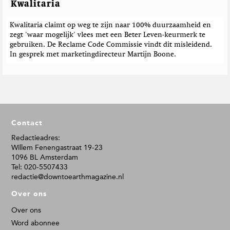
Kwalitaria
Kwalitaria claimt op weg te zijn naar 100% duurzaamheid en
zegt 'waar mogelijk' vlees met een Beter Leven-keurmerk te
gebruiken. De Reclame Code Commissie vindt dit misleidend.
In gesprek met marketingdirecteur Martijn Boone.
F
Contact
o
o
Redactieadres:
Willem Fenengastraat 19-23
t
1096 BL Amsterdam
e
Tel: 020-5507433
r
redactie@downtoearthmagazine.nl
Over ons
Over ons
Word abonnee