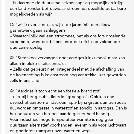
r
e
– Is daarmee de duurzame seizoensopslag mogelijk en krijgt
h
r
a
een land zonder betrouwbaar stroomnet dezelfde betaalbare
M
P
c
mogelijkheden als wij?
a
o
t
g
l
@: “wil je overal, net als wij in de jaren ’60, een nieuw
i
a
d
gasnetwerk gaan aanleggen?”
e
z
e
– Waarschijnlijk wel een stroomnet, net als ons fors groeiende
i
s
r
stroomnet, want ook bij ons ontbreekt zicht op voldoende
n
duurzame opslag
e
@: “Steenkool vervangen door aardgas klinkt mooi, maar kan
alleen in elektriciteitscentrales”
– Zelfs dat gebeurt niet, integendeel met de afschaffing van
de kolenheffing is kolenstroom nog aantrekkelijker geworden
zelfs in ons land.
@: “Aardgas is toch echt een fossiele brandstof”
– niet bij het gesubsidieerde “groengas”. Ook kan ene
overschot aan zon-windstroom i.p.v bijna gratis dumpen zoals
nu, worden omgezet in waterstof en zondig in aardgas. Dan is
het benutten van het bestaande gasnet heel handig.
Voor industrieel hoge temperatuur warmte is nog geen
duurzaam alternatief voorhanden, evenmin als voor luchtvaart
en goederen transport over water en weg.