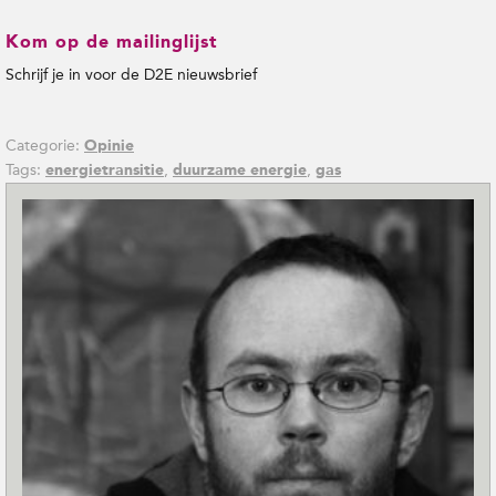
Kom op de mailinglijst
Schrijf je in voor de D2E nieuwsbrief
Categorie:
Opinie
Tags:
,
,
energietransitie
duurzame energie
gas