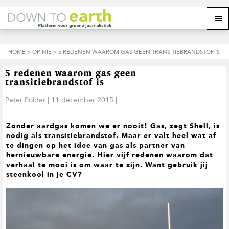
S
D
S
Z
Z
M
p
o
p
o
o
e
r
o
r
e
e
k
i
r
i
k
o
n
n
n
HOME
>
OPINIE
> 5 REDENEN WAAROM GAS GEEN TRANSITIEBRANDSTOF IS
o
n
p
g
a
g
p
d
n
a
n
e
d
u
5 redenen waarom gas geen
s
a
r
a
e
transitiebrandstof is
i
a
d
a
z
t
r
e
r
Peter Polder
|
11 december 2015
|
e
e
d
h
d
w
e
o
e
e
Zonder aardgas komen we er nooit! Gas, zegt Shell, is
h
o
v
b
nodig als transitiebrandstof. Maar er valt heel wat af
o
f
o
s
te dingen op het idee van gas als partner van
o
d
e
i
hernieuwbare energie. Hier vijf redenen waarom dat
f
i
t
t
verhaal te mooi is om waar te zijn. Want gebruik jij
d
n
t
e
steenkool in je CV?
n
h
e
a
o
k
v
u
s
i
d
t
g
a