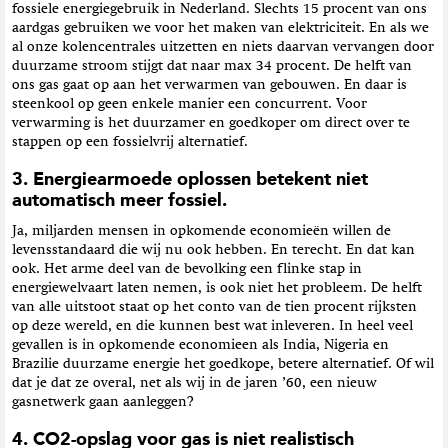
fossiele energiegebruik in Nederland. Slechts 15 procent van ons
aardgas gebruiken we voor het maken van elektriciteit. En als we
al onze kolencentrales uitzetten en niets daarvan vervangen door
duurzame stroom stijgt dat naar max 34 procent. De helft van
ons gas gaat op aan het verwarmen van gebouwen. En daar is
steenkool op geen enkele manier een concurrent. Voor
verwarming is het duurzamer en goedkoper om direct over te
stappen op een fossielvrij alternatief.
3. Energiearmoede oplossen betekent niet
automatisch meer fossiel.
Ja, miljarden mensen in opkomende economieën willen de
levensstandaard die wij nu ook hebben. En terecht. En dat kan
ook. Het arme deel van de bevolking een flinke stap in
energiewelvaart laten nemen, is ook niet het probleem. De helft
van alle uitstoot staat op het conto van de tien procent rijksten
op deze wereld, en die kunnen best wat inleveren. In heel veel
gevallen is in opkomende economieen als India, Nigeria en
Brazilie duurzame energie het goedkope, betere alternatief. Of wil
dat je dat ze overal, net als wij in de jaren ’60, een nieuw
gasnetwerk gaan aanleggen?
4. CO2-opslag voor gas is niet realistisch