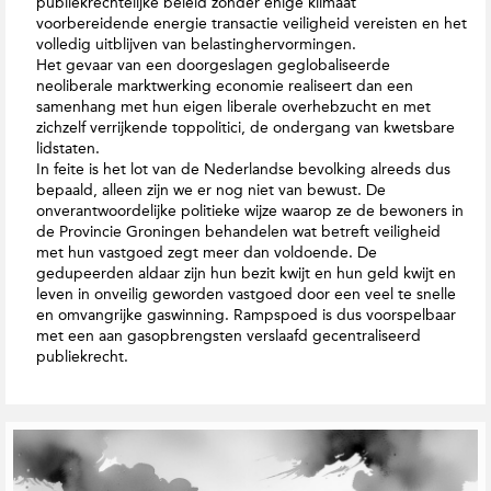
publiekrechtelijke beleid zonder enige klimaat
voorbereidende energie transactie veiligheid vereisten en het
volledig uitblijven van belastinghervormingen.
Het gevaar van een doorgeslagen geglobaliseerde
neoliberale marktwerking economie realiseert dan een
samenhang met hun eigen liberale overhebzucht en met
zichzelf verrijkende toppolitici, de ondergang van kwetsbare
lidstaten.
In feite is het lot van de Nederlandse bevolking alreeds dus
bepaald, alleen zijn we er nog niet van bewust. De
onverantwoordelijke politieke wijze waarop ze de bewoners in
de Provincie Groningen behandelen wat betreft veiligheid
met hun vastgoed zegt meer dan voldoende. De
gedupeerden aldaar zijn hun bezit kwijt en hun geld kwijt en
leven in onveilig geworden vastgoed door een veel te snelle
en omvangrijke gaswinning. Rampspoed is dus voorspelbaar
met een aan gasopbrengsten verslaafd gecentraliseerd
publiekrecht.
G
e
r