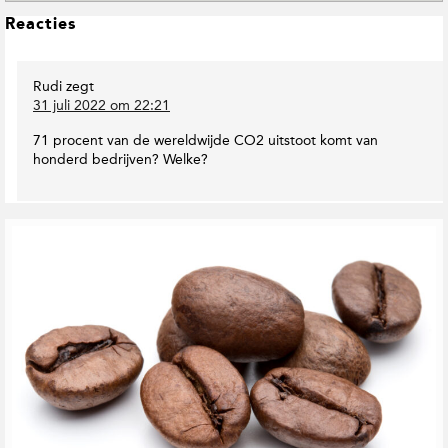
D
L
Reacties
o
e
w
e
n
Rudi
zegt
s
T
31 juli 2022 om 22:21
o
I
E
n
71 procent van de wereldwijde CO2 uitstoot komt van
a
t
honderd bedrijven? Welke?
r
e
t
r
h
a
M
G
c
a
e
t
g
r
i
a
e
e
z
l
i
s
a
n
t
e
e
e
r
d