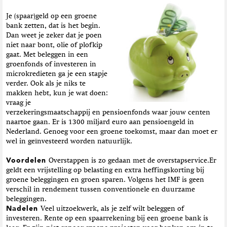
Je (spaar)geld op een groene
bank zetten, dat is het begin.
Dan weet je zeker dat je poen
niet naar bont, olie of plofkip
gaat. Met beleggen in een
groenfonds of investeren in
microkredieten ga je een stapje
verder. Ook als je niks te
makken hebt, kun je wat doen:
vraag je
verzekeringsmaatschappij en pensioenfonds waar jouw centen
naartoe gaan. Er is 1300 miljard euro aan pensioengeld in
Nederland. Genoeg voor een groene toekomst, maar dan moet er
wel in geïnvesteerd worden natuurlijk.
Voordelen
Overstappen is zo gedaan met de overstapservice.Er
geldt een vrijstelling op belasting en extra heffingskorting bij
groene beleggingen en groen sparen. Volgens het IMF is geen
verschil in rendement tussen conventionele en duurzame
beleggingen.
Nadelen
Veel uitzoekwerk, als je zelf wilt beleggen of
investeren. Rente op een spaarrekening bij een groene bank is