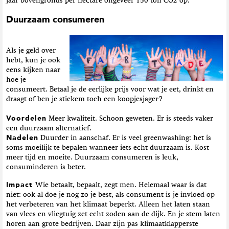
jaar bovengronds per hectare ongeveer 150 ton CO2 op.
Duurzaam consumeren
Als je geld over
hebt, kun je ook
eens kijken naar
hoe je
consumeert. Betaal je de eerlijke prijs voor wat je eet, drinkt en
draagt of ben je stiekem toch een koopjesjager?
Voordelen
Meer kwaliteit. Schoon geweten. Er is steeds vaker
een duurzaam alternatief.
Nadelen
Duurder in aanschaf. Er is veel greenwashing: het is
soms moeilijk te bepalen wanneer iets echt duurzaam is. Kost
meer tijd en moeite. Duurzaam consumeren is leuk,
consuminderen is beter.
Impact
Wie betaalt, bepaalt, zegt men. Helemaal waar is dat
niet: ook al doe je nog zo je best, als consument is je invloed op
het verbeteren van het klimaat beperkt. Alleen het laten staan
van vlees en vliegtuig zet echt zoden aan de dijk. En je stem laten
horen aan grote bedrijven. Daar zijn pas klimaatklapperste