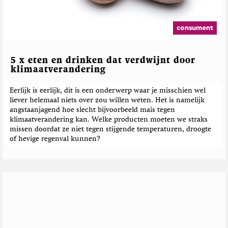
e
b
e
consument
r
i
c
5 x eten en drinken dat verdwijnt door
h
klimaatverandering
t
e
Eerlijk is eerlijk, dit is een onderwerp waar je misschien wel
liever helemaal niets over zou willen weten. Het is namelijk
n
angstaanjagend hoe slecht bijvoorbeeld mais tegen
klimaatverandering kan. Welke producten moeten we straks
missen doordat ze niet tegen stijgende temperaturen, droogte
of hevige regenval kunnen?