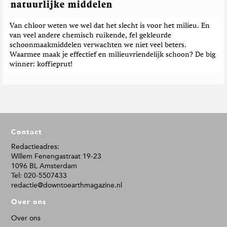
natuurlijke middelen
Van chloor weten we wel dat het slecht is voor het milieu. En
van veel andere chemisch ruikende, fel gekleurde
schoonmaakmiddelen verwachten we niet veel beters.
Waarmee maak je effectief en milieuvriendelijk schoon? De big
winner: koffieprut!
F
Contact
o
o
Redactieadres:
Willem Fenengastraat 19-23
t
1096 BL Amsterdam
e
Tel: 020-5507433
r
redactie@downtoearthmagazine.nl
Over ons
Over ons