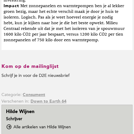
investering.
Impact
Met zonnepanelen en warmtepompen ben je al lekker
groen bezig, maar het echte verschil maak je door je huis te
isoleren. Logisch. Pas als je weet hoeveel energie je nodig
hebt, kun je kijken naar hoe je die het beste opwekt. Milieu
Centraal rekende uit dat je met het isoleren van je spouwmuur
1600 kilo CO2 per jaar bespaart, versus 1200 kilo CO2 per tien
zonnepanelen of 750 kilo door een warmtepomp.
Kom op de mailinglijst
Schrijf je in voor de D2E nieuwsbrief
Categorie:
Consument
Verschenen in:
Down to Earth 64
Hilde Wijnen
Schrijver
o
Alle artikelen van Hilde Wijnen
p