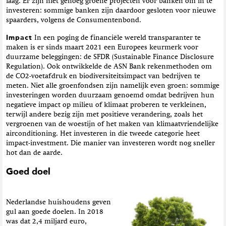
laag. Er zijn niet genoeg groene projecten voor banken om in te
investeren: sommige banken zijn daardoor gesloten voor nieuwe
spaarders, volgens de Consumentenbond.
Impact
In een poging de financiële wereld transparanter te
maken is er sinds maart 2021 een Europees keurmerk voor
duurzame beleggingen: de SFDR (Sustainable Finance Disclosure
Regulation). Ook ontwikkelde de ASN Bank rekenmethoden om
de CO2-voetafdruk en biodiversiteitsimpact van bedrijven te
meten. Niet alle groenfondsen zijn namelijk even groen: sommige
investeringen worden duurzaam genoemd omdat bedrijven hun
negatieve impact op milieu of klimaat proberen te verkleinen,
terwijl andere bezig zijn met positieve verandering, zoals het
vergroenen van de woestijn of het maken van klimaatvriendelijke
airconditioning. Het investeren in die tweede categorie heet
impact-investment. Die manier van investeren wordt nog sneller
hot dan de aarde.
Goed doel
Nederlandse huishoudens geven
gul aan goede doelen. In 2018
was dat 2,4 miljard euro,