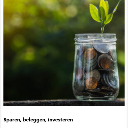
t
i
e
Sparen, beleggen, investeren