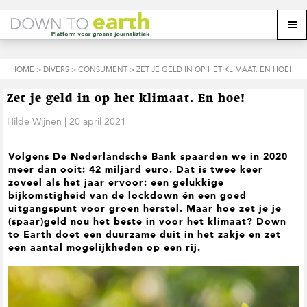
S
D
S
Z
Z
M
p
o
p
o
o
e
r
o
r
e
e
k
i
r
i
k
o
n
n
n
HOME
>
DIVERS
>
CONSUMENT
> ZET JE GELD IN OP HET KLIMAAT. EN HOE!
o
n
p
g
a
g
p
d
n
a
n
e
d
u
Zet je geld in op het klimaat. En hoe!
s
a
r
a
e
i
a
d
a
Hilde Wijnen
|
20 april 2021
|
z
t
r
e
r
e
e
d
h
d
w
Volgens De Nederlandsche Bank spaarden we in 2020
e
o
e
e
meer dan ooit: 42 miljard euro. Dat is twee keer
h
o
v
b
zoveel als het jaar ervoor: een gelukkige
o
f
o
s
bijkomstigheid van de lockdown én een goed
o
d
e
i
uitgangspunt voor groen herstel. Maar hoe zet je je
f
i
t
t
(spaar)geld nou het beste in voor het klimaat? Down
d
n
t
e
to Earth doet een duurzame duit in het zakje en zet
n
h
e
een aantal mogelijkheden op een rij.
a
o
k
v
u
s
i
d
t
g
a