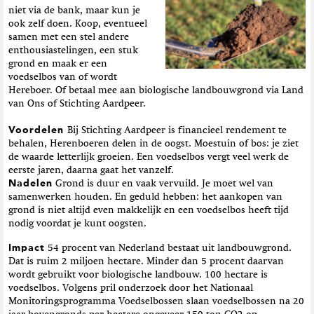
niet via de bank, maar kun je
ook zelf doen. Koop, eventueel
samen met een stel andere
enthousiastelingen, een stuk
grond en maak er een
voedselbos van of wordt
Hereboer. Of betaal mee aan biologische landbouwgrond via Land
van Ons of Stichting Aardpeer.
Voordelen
Bij Stichting Aardpeer is financieel rendement te
behalen, Herenboeren delen in de oogst. Moestuin of bos: je ziet
de waarde letterlijk groeien. Een voedselbos vergt veel werk de
eerste jaren, daarna gaat het vanzelf.
Nadelen
Grond is duur en vaak vervuild. Je moet wel van
samenwerken houden. En geduld hebben: het aankopen van
grond is niet altijd even makkelijk en een voedselbos heeft tijd
nodig voordat je kunt oogsten.
Impact
54 procent van Nederland bestaat uit landbouwgrond.
Dat is ruim 2 miljoen hectare. Minder dan 5 procent daarvan
wordt gebruikt voor biologische landbouw. 100 hectare is
voedselbos. Volgens pril onderzoek door het Nationaal
Monitoringsprogramma Voedselbossen slaan voedselbossen na 20