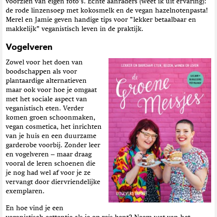
voorzien van eigen foto’s. Echte aanraders (weet ik uit ervaring):
de rode linzensoep met kokosmelk en de vegan hazelnotenpasta!
Merel en Jamie geven handige tips voor “lekker betaalbaar en
makkelijk” veganistisch leven in de praktijk.
Vogelveren
Zowel voor het doen van
boodschappen als voor
plantaardige alternatieven
maar ook voor hoe je omgaat
met het sociale aspect van
veganistisch eten. Verder
komen groen schoonmaken,
vegan cosmetica, het inrichten
van je huis en een duurzame
garderobe voorbij. Zonder leer
en vogelveren – maar draag
vooral de leren schoenen die
je nog had wel af voor je ze
vervangt door diervriendelijke
exemplaren.
En hoe vind je een