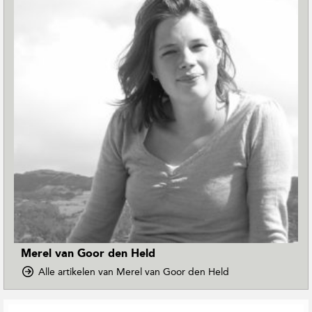
Merel van Goor den Held
o
Alle artikelen van Merel van Goor den Held
p
D
G
o