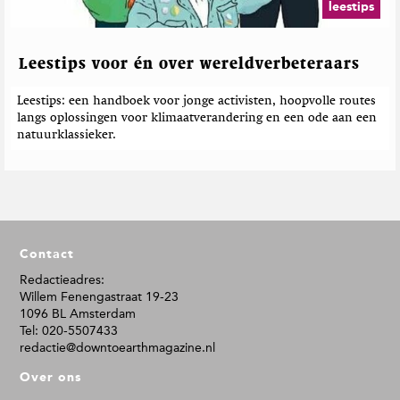
leestips
Leestips voor én over wereldverbeteraars
Leestips: een handboek voor jonge activisten, hoopvolle routes
langs oplossingen voor klimaatverandering en een ode aan een
natuurklassieker.
F
Contact
o
o
Redactieadres:
Willem Fenengastraat 19-23
t
1096 BL Amsterdam
e
Tel: 020-5507433
r
redactie@downtoearthmagazine.nl
Over ons