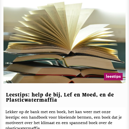
e
w
r
n
e
T
o
l
E
a
a
t
r
e
t
e
h
r
M
d
a
e
g
b
a
e
z
leestips
i
r
n
i
e
c
Leestips: help de bij, Lef en Moed, en de
h
Plasticwatermaffia
t
e
Lekker op de bank met een boek, het kan weer met onze
leestips: een handboek voor bloeiende bermen, een boek dat je
n
motiveert over het klimaat en een spannend boek over de
plasticwatermaffia.