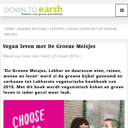
S
D
S
Z
Z
M
p
o
p
o
o
e
r
o
r
e
e
k
i
r
i
k
o
n
n
n
HOME
>
BOEKEN EN FILMS
>
LEESTIPS
> VEGAN LEVEN MET DE GROENE
o
n
p
g
a
g
MEISJES
p
d
n
a
n
e
d
u
s
a
r
a
e
Vegan leven met De Groene Meisjes
i
a
d
a
z
t
r
e
r
Merel van Goor den Held
|
25 maart 2016
|
e
e
d
h
d
w
e
o
e
e
‘De Groene Meisjes. Lekker en duurzaam eten, reizen,
h
o
v
b
wonen en leven’ werd al de groene bijbel genoemd en
o
f
o
s
verkozen tot Lekkerste vegetarische kookboek van
o
d
e
i
2015. Met dit boek wordt veganistisch koken en groen
f
i
t
t
leven in ieder geval weer leuk.
d
n
t
e
n
h
e
a
o
k
v
u
s
i
d
t
g
a