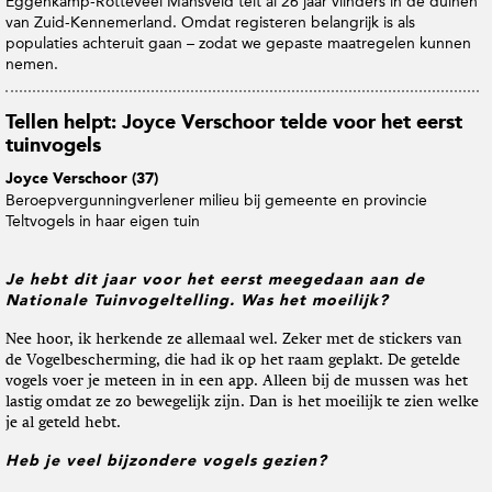
Eggenkamp-Rotteveel Mansveld telt al 26 jaar vlinders in de duinen
van Zuid-Kennemerland. Omdat registeren belangrijk is als
populaties achteruit gaan – zodat we gepaste maatregelen kunnen
nemen.
Tellen helpt: Joyce Verschoor telde voor het eerst
tuinvogels
Joyce Verschoor (37)
Beroep
vergunningverlener milieu bij gemeente en provincie
Telt
vogels in haar eigen tuin
Je hebt dit jaar voor het eerst meegedaan aan de
Nationale Tuinvogeltelling. Was het moeilijk?
Nee hoor, ik herkende ze allemaal wel. Zeker met de stickers van
de Vogelbescherming, die had ik op het raam geplakt. De getelde
vogels voer je meteen in in een app. Alleen bij de mussen was het
lastig omdat ze zo bewegelijk zijn. Dan is het moeilijk te zien welke
je al geteld hebt.
Heb je veel bijzondere vogels gezien?