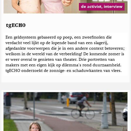
b
t
a
j
e
t
z
de activist, interview
l
e
i
r
r
n
i
e
c
tgECHO
h
t
Een geldsysteem gebaseerd op poep, een zweefmolen die
e
verdacht veel lijkt op de lopende band van een slagerij,
n
afgedankte voorwerpen die je in een andere context betoveren;
welkom in de wereld van de verbeelding! De komende zomer is
er weer overal te genieten van theater. Drie portretten van
makers met een eigen kijk op dilemma's rond duurzaamheid.
tgECHO onderzoekt de zonnige- en schaduwkanten van vlees.