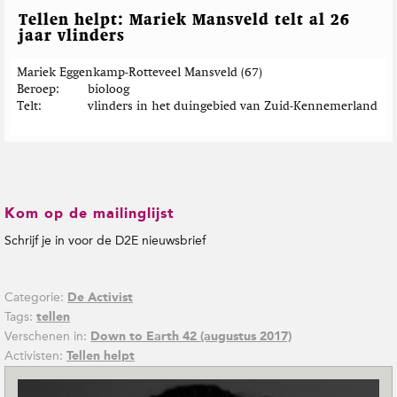
Tellen helpt: Mariek Mansveld telt al 26
jaar vlinders
Mariek Eggenkamp-Rotteveel Mansveld (67)
Beroep
bioloog
Telt
vlinders in het duingebied van Zuid-Kennemerland
Kom op de mailinglijst
Schrijf je in voor de D2E nieuwsbrief
Categorie:
De Activist
Tags:
tellen
Verschenen in:
Down to Earth 42 (augustus 2017)
Activisten:
Tellen helpt