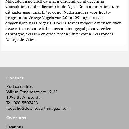
Milieudefensie Shell dwingen eindelijk de al decennia
voortsluimerende olieramp in de Niger Delta op te ruimen. In
dit kader gaan enkele ‘gewone’ Nederlanders voor het tv-
programma Vroege Vogels van 20 tot 29 augustus als
ooggetuigen naar Nigeria. Doel is zoveel mogelijk mensen over
deze misstanden te informeren. Tien gegadigden voerden
campagne, waarna er drie werden uitverkoren, waaronder
Natasja de Vries.
F
Contact
o
o
Redactieadres:
Willem Fenengastraat 19-23
t
1096 BL Amsterdam
e
Tel: 020-5507433
r
redactie@downtoearthmagazine.nl
Over ons
Over ons