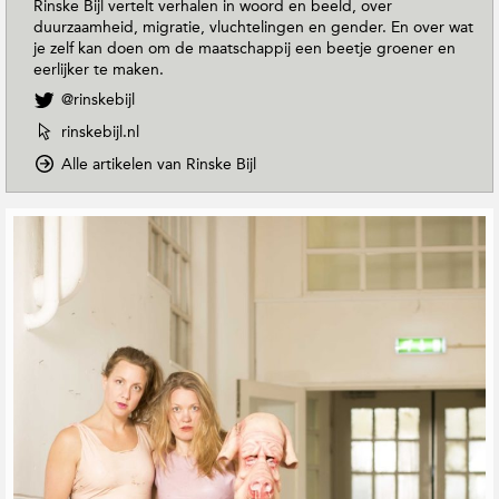
Rinske Bijl vertelt verhalen in woord en beeld, over
duurzaamheid, migratie, vluchtelingen en gender. En over wat
je zelf kan doen om de maatschappij een beetje groener en
eerlijker te maken.
V
@rinskebijl
o
W
rinskebijl.nl
l
e
g
o
Alle artikelen van Rinske Bijl
b
R
p
s
i
D
i
G
n
o
t
e
s
w
e
r
k
n
v
e
e
T
a
B
o
l
n
i
E
a
R
j
a
t
i
l
r
e
n
o
t
e
s
p
h
k
r
T
M
e
d
w
a
B
e
i
g
i