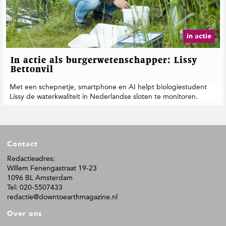
t
i
e
in actie
In actie als burgerwetenschapper: Lissy
Bettonvil
Met een schepnetje, smartphone en AI helpt biologiestudent
Lissy de waterkwaliteit in Nederlandse sloten te monitoren.
F
Contact
o
o
Redactieadres:
Willem Fenengastraat 19-23
t
1096 BL Amsterdam
e
Tel: 020-5507433
r
redactie@downtoearthmagazine.nl
Over ons