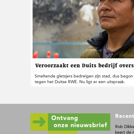
t
i
e
Veroorzaakt een Duits bedrijf over
Smeltende gletsjers bedreigen zijn stad, dus begon 
tegen het Duitse RWE. Nu ligt er een uitspraak.
F
Recent
o
o
Rob Dikke
keert de 
t