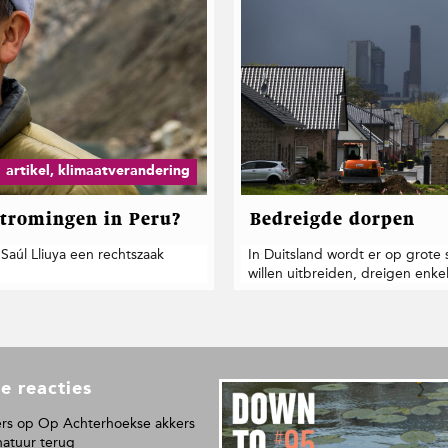
artikel, klimaatverandering
stromingen in Peru?
Bedreigde dorpen
Saúl Lliuya een rechtszaak
In Duitsland wordt er op grote
willen uitbreiden, dreigen enke
e reacties
L
e
rs
op
Op Achterhoekse akkers
e
natuur terug