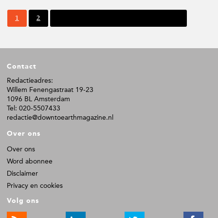
P
P
1
2
Volgende pagina
a
a
g
g
i
i
n
n
F
a
a
Contact
o
o
Redactieadres:
Willem Fenengastraat 19-23
t
1096 BL Amsterdam
e
Tel: 020-5507433
r
redactie@downtoearthmagazine.nl
Over ons
Over ons
Word abonnee
Disclaimer
Privacy en cookies
Volg ons