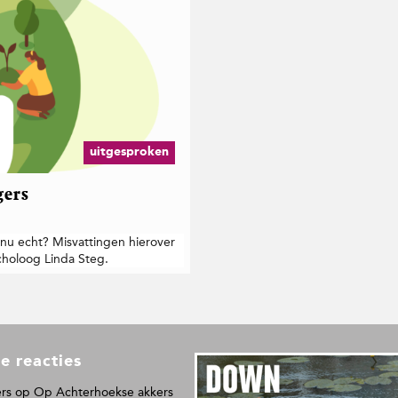
uitgesproken
gers
 nu echt? Misvattingen hierover
ycholoog Linda Steg.
e reacties
L
e
rs
op
Op Achterhoekse akkers