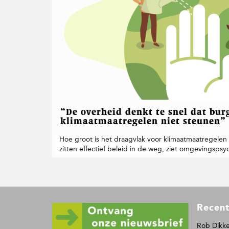
t
i
e
“De overheid denkt te snel dat bur
klimaatmaatregelen niet steunen”
Hoe groot is het draagvlak voor klimaatmaatregelen
zitten effectief beleid in de weg, ziet omgevingsps
F
Recent
o
o
Rob Dikke