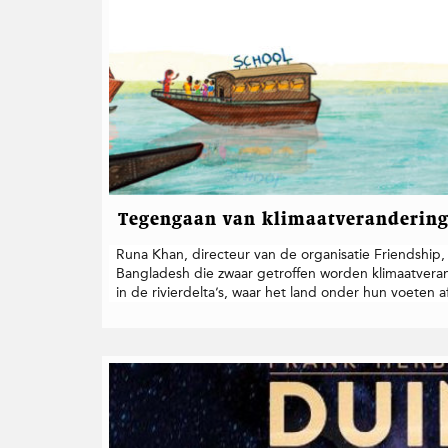
t
i
e
Tegengaan van klimaatverandering 
Runa Khan, directeur van de organisatie Friendshi
Bangladesh die zwaar getroffen worden klimaatvera
in de rivierdelta’s, waar het land onder hun voeten a