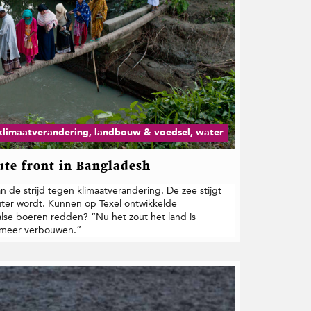
klimaatverandering, landbouw & voedsel, water
ute front in Bangladesh
an de strijd tegen klimaatverandering. De zee stijgt
ter wordt. Kunnen op Texel ontwikkelde
lse boeren redden? “Nu het zout het land is
 meer verbouwen.”