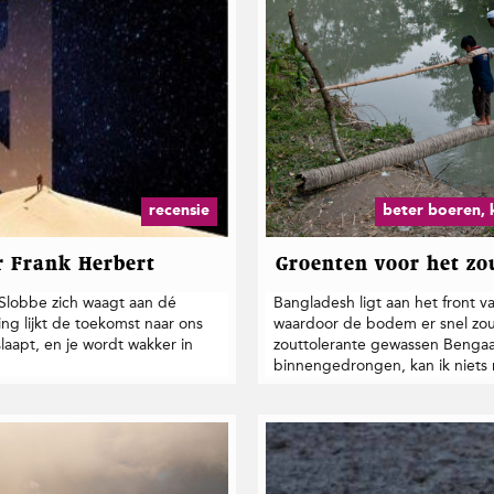
recensie
beter boeren, 
r Frank Herbert
Groenten voor het zo
 Slobbe zich waagt aan dé
Bangladesh ligt aan het front v
ing lijkt de toekomst naar ons
waardoor de bodem er snel zou
slaapt, en je wordt wakker in
zouttolerante gewassen Bengaa
binnengedrongen, kan ik niets