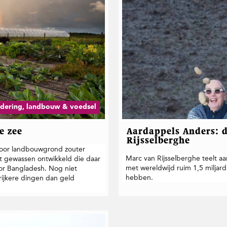
dering, landbouw & voedsel
e zee
Aardappels Anders: d
Rijsselberghe
rdoor landbouwgrond zouter
Marc van Rijsselberghe teelt aa
st gewassen ontwikkeld die daar
met wereldwijd ruim 1,5 miljar
or Bangladesh. Nog niet
hebben.
grijkere dingen dan geld