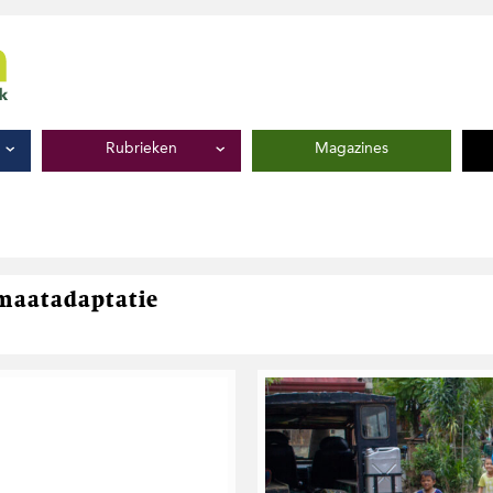
Rubrieken
Magazines
imaatadaptatie