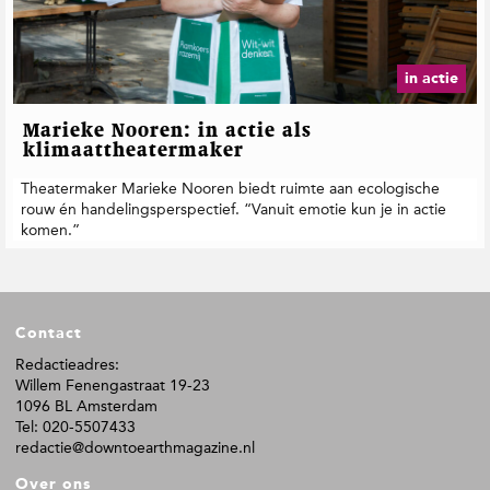
t
i
e
in actie
Marieke Nooren: in actie als
klimaattheatermaker
Theatermaker Marieke Nooren biedt ruimte aan ecologische
rouw én handelingsperspectief. “Vanuit emotie kun je in actie
komen.”
F
Contact
o
o
Redactieadres:
Willem Fenengastraat 19-23
t
1096 BL Amsterdam
e
Tel: 020-5507433
r
redactie@downtoearthmagazine.nl
Over ons