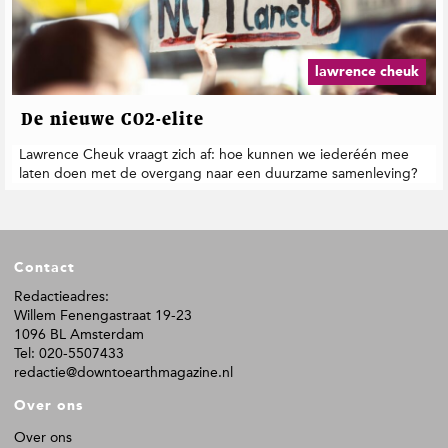
t
i
e
lawrence cheuk
De nieuwe CO2-elite
Lawrence Cheuk vraagt zich af: hoe kunnen we iederéén mee
laten doen met de overgang naar een duurzame samenleving?
F
Contact
o
o
Redactieadres:
Willem Fenengastraat 19-23
t
1096 BL Amsterdam
e
Tel: 020-5507433
r
redactie@downtoearthmagazine.nl
Over ons
Over ons