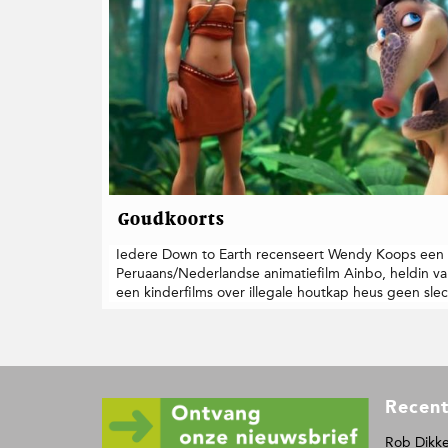
t
i
e
Goudkoorts
Iedere Down to Earth recenseert Wendy Koops een g
Peruaans/Nederlandse animatiefilm Ainbo, heldin va
een kinderfilms over illegale houtkap heus geen slech
F
Recent
o
o
Rob Dikke