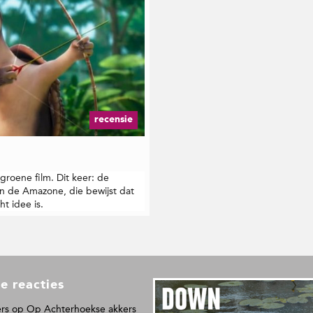
recensie
roene film. Dit keer: de
n de Amazone, die bewijst dat
t idee is.
e reacties
L
e
rs
op
Op Achterhoekse akkers