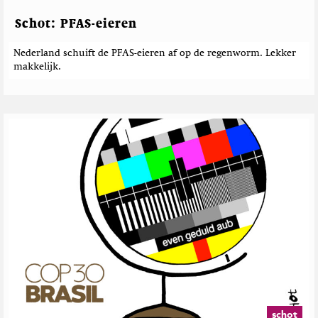
n
i
e
c
Schot: PFAS-eieren
h
t
Nederland schuift de PFAS-eieren af op de regenworm. Lekker
e
makkelijk.
n
schot