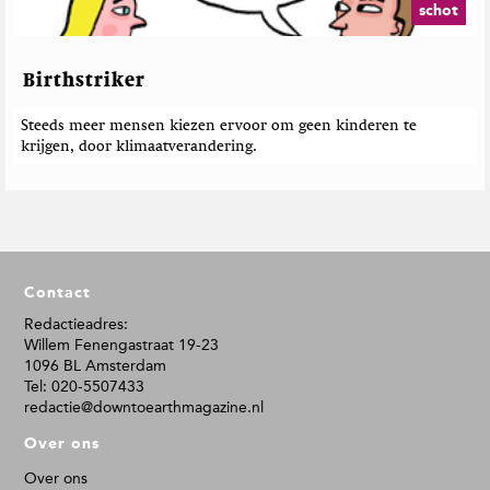
schot
Birthstriker
Steeds meer mensen kiezen ervoor om geen kinderen te
krijgen, door klimaatverandering.
F
Contact
o
o
Redactieadres:
Willem Fenengastraat 19-23
t
1096 BL Amsterdam
e
Tel: 020-5507433
r
redactie@downtoearthmagazine.nl
Over ons
Over ons