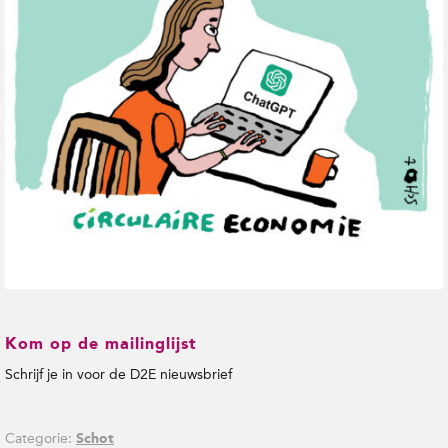
t
i
e
Kom op de mailinglijst
Schrijf je in voor de D2E nieuwsbrief
Categorie:
Schot