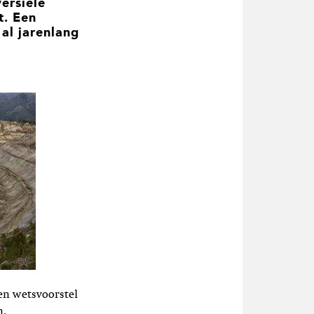
ersiële
t. Een
al jarenlang
en wetsvoorstel
n.