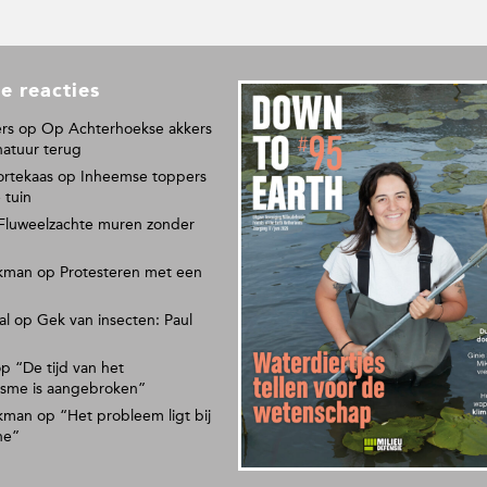
e reacties
L
e
rs
op
Op Achterhoekse akkers
e
natuur terug
s
ortekaas
op
Inheemse toppers
o
 tuin
n
Fluweelzachte muren zonder
s
p
kman
op
Protesteren met een
a
p
al
op
Gek van insecten: Paul
i
e
r
op
“De tijd van het
isme is aangebroken”
e
n
kman
op
“Het probleem ligt bij
m
ne”
a
g