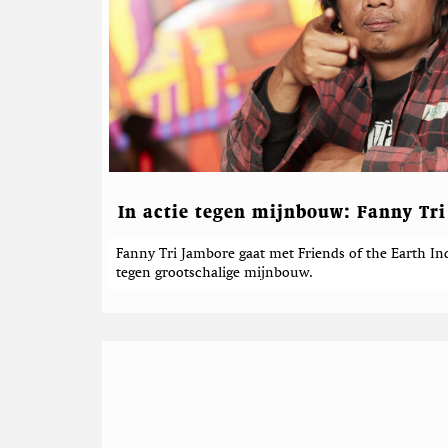
t
e
e
r
d
e
b
e
r
In actie tegen mijnbouw: Fanny Tr
i
Fanny Tri Jambore gaat met Friends of the Earth In
c
tegen grootschalige mijnbouw.
h
t
e
n