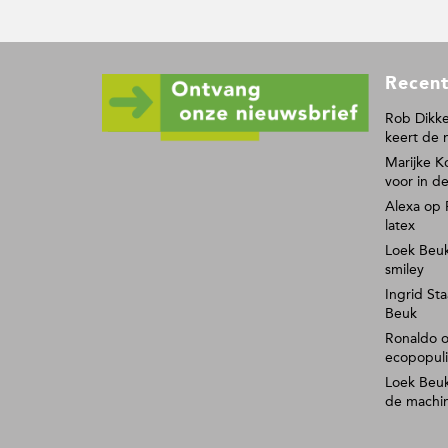
F
Recent
o
o
Rob Dikke
keert de 
t
Marijke K
e
voor in de
r
Alexa
op
latex
Loek Beu
smiley
Ingrid Sta
Beuk
Ronaldo
ecopopul
Loek Beu
de machi