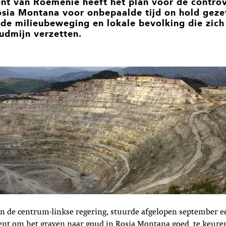
nt van Roemenië heeft het plan voor de controv
sia Montana voor onbepaalde tijd on hold geze
 de milieubeweging en lokale bevolking die zich 
udmijn verzetten.
an de centrum-linkse regering, stuurde afgelopen september e
ent om het graven naar goud in Rosia Montana goed te keure