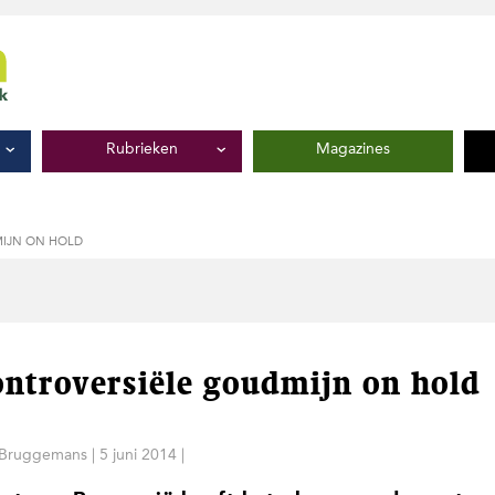
Rubrieken
Magazines
IJN ON HOLD
ontroversiële goudmijn on hold
 Bruggemans
|
5 juni 2014
|