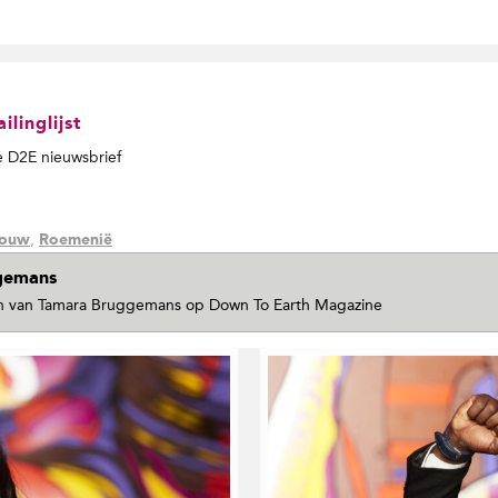
linglijst
de D2E nieuwsbrief
,
bouw
Roemenië
gemans
len van Tamara Bruggemans
op Down To Earth Magazine