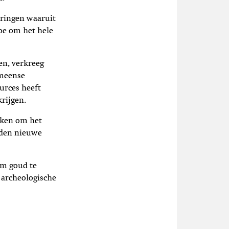
ringen waaruit
toe om het hele
en, verkreeg
meense
urces
heeft
rijgen.
uiken om het
nden nieuwe
om goud te
 archeologische