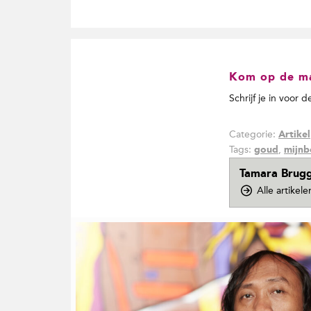
Kom op de mai
Schrijf je in voor 
Categorie:
Artikel
Tags:
,
goud
mijn
Tamara Brug
Alle artike
G
e
r
e
l
a