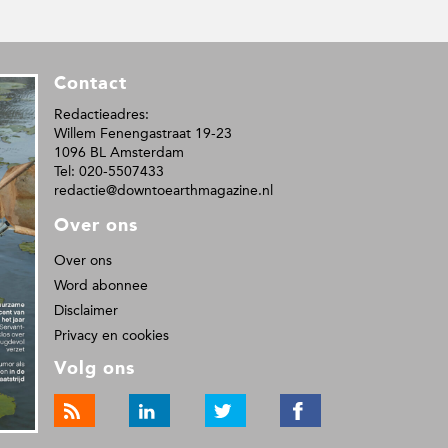
Contact
Redactieadres:
Willem Fenengastraat 19-23
1096 BL Amsterdam
Tel: 020-5507433
redactie@downtoearthmagazine.nl
Over ons
Over ons
Word abonnee
Disclaimer
Privacy en cookies
Volg ons