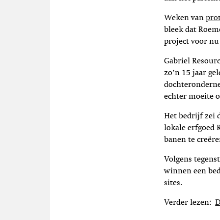
Weken van
pro
bleek dat Roeme
project voor nu
Gabriel Resourc
zo’n 15 jaar ge
dochteronderne
echter moeite o
Het bedrijf zei
lokale erfgoed
banen te creëre
Volgens tegens
winnen een bed
sites.
Verder lezen:
D