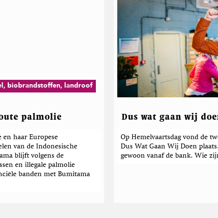
el, biobrandstoffen, landroof
foute palmolie
Dus wat gaan wij do
 en haar Europese
Op Hemelvaartsdag vond de twee
elen van de Indonesische
Dus Wat Gaan Wij Doen plaats
ma blijft volgens de
gewoon vanaf de bank. Wie zi
sen en illegale palmolie
anciële banden met Bumitama