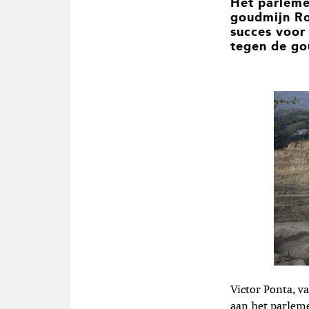
Het parleme
t
goudmijn Ro
i
succes voor
e
tegen de go
Victor Ponta, v
aan het parlem