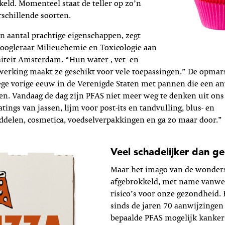
eld. Momenteel staat de teller op zo’n
schillende soorten.
 aantal prachtige eigenschappen, zegt
hoogleraar Milieuchemie en Toxicologie aan
siteit Amsterdam. “Hun water-, vet- en
werking maakt ze geschikt voor vele toepassingen.” De opmar
ge vorige eeuw in de Verenigde Staten met pannen die een an
en. Vandaag de dag zijn PFAS niet meer weg te denken uit ons 
atings van jassen, lijm voor post-its en tandvulling, blus- en
elen, cosmetica, voedselverpakkingen en ga zo maar door.”
Veel schadelijker dan g
Maar het imago van de wonderst
afgebrokkeld, met name vanwe
risico’s voor onze gezondheid. 
sinds de jaren 70 aanwijzingen 
bepaalde PFAS mogelijk kanker