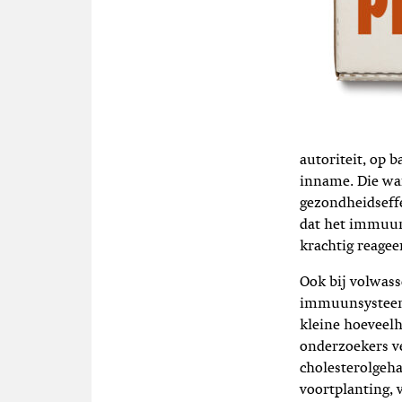
autoriteit, op 
inname. Die war
gezondheidseffe
dat het immuun
krachtig reageer
Ook bij volwass
immuunsysteem 
kleine hoeveel
onderzoekers v
cholesterolgeha
voortplanting,