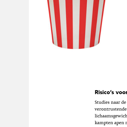
Risico’s voo
Studies naar de
verontrustende
lichaamsgewich
kampten apen m