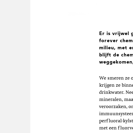
Er is vrijwe
forever chem
milieu, met 
blijft de che
weggekomen, m
We smeren ze o
krijgen ze binne
drinkwater. Nee
mineralen, maa
veroorzaken, o
immuunsysteem 
perfluoral-kyls
met een fluorv