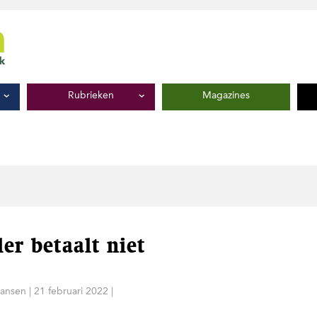
Rubrieken
Magazines
er betaalt niet
Jansen
|
21 februari 2022
|