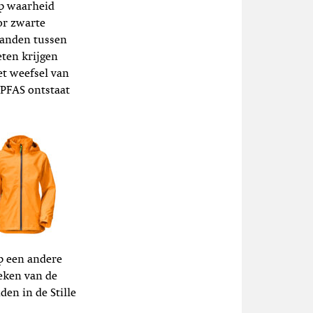
op waarheid
or zwarte
banden tussen
eten krijgen
et weefsel van
PFAS ontstaat
p een andere
eken van de
en in de Stille