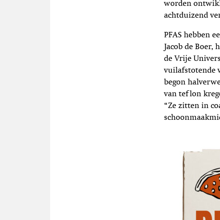
worden ontwikk
achtduizend ver
PFAS hebben een
Jacob de Boer, 
de Vrije Univer
vuilafstotende 
begon halverwe
van teflon kreg
“Ze zitten in co
schoonmaakmidd