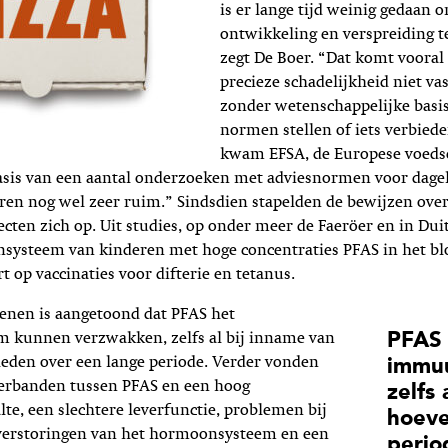
is er lange tijd weinig gedaan 
ontwikkeling en verspreiding t
zegt De Boer. “Dat komt vooral
precieze schadelijkheid niet va
zonder wetenschappelijke basis
normen stellen of iets verbiede
kwam EFSA, de Europese voedse
basis van een aantal onderzoeken met adviesnormen voor dagel
en nog wel zeer ruim.” Sindsdien stapelden de bewijzen over
cten zich op. Uit studies, op onder meer de Faeröer en in Dui
systeem van kinderen met hoge concentraties PFAS in het b
t op vaccinaties voor difterie en tetanus.
enen is aangetoond dat PFAS het
PFAS 
kunnen verzwakken, zelfs al bij inname van
heden over een lange periode. Verder vonden
immu
erbanden tussen PFAS en een hoog
zelfs 
lte, een slechtere leverfunctie, problemen bij
hoeve
 verstoringen van het hormoonsysteem en een
perio