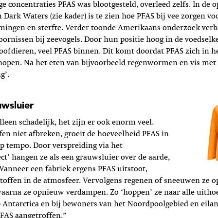
ge concentraties PFAS was blootgesteld, overleed zelfs. In de 
 Dark Waters (zie kader) is te zien hoe PFAS bij vee zorgen vo
mingen en sterfte. Verder toonde Amerikaans onderzoek ver
oornissen bij zeevogels. Door hun positie hoog in de voedselk
 roofdieren, veel PFAS binnen. Dit komt doordat PFAS zich in h
open. Na het eten van bijvoorbeeld regenwormen en vis met 
g’.
uwsluier
lleen schadelijk, het zijn er ook enorm veel.
fen niet afbreken, groeit de hoeveelheid PFAS in
ap tempo. Door verspreiding via het
ct’ hangen ze als een grauwsluier over de aarde,
Wanneer een fabriek ergens PFAS uitstoot,
toffen in de atmosfeer. Vervolgens regenen of sneeuwen ze o
waarna ze opnieuw verdampen. Zo ‘hoppen’ ze naar alle uitho
p Antarctica en bij bewoners van het Noordpoolgebied en eiland
PFAS aangetroffen.”