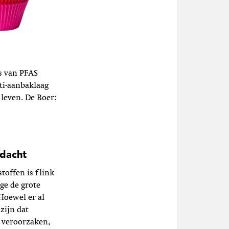
s van PFAS
ti-aanbaklaag
leven. De Boer:
edacht
offen is flink
ge de grote
Hoewel er al
zijn dat
 veroorzaken,