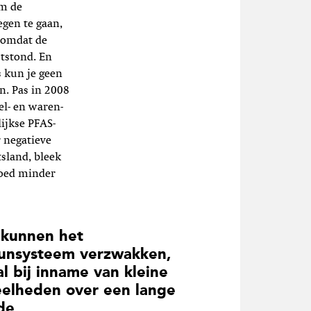
om de
egen te gaan,
 omdat de
ststond. En
 kun je geen
n. Pas in 2008
l- en waren-
ijkse PFAS-
 negatieve
tsland, bleek
loed minder
kunnen het
unsysteem verzwakken,
al bij inname van kleine
elheden over een lange
de