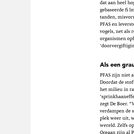
dat aan heel ho
gebaseerde ﬁ lm
tanden, misvor
PFAS en leverst
vogels, net als
organismen oph
‘doorvergiftigin
Als een gra
PFAS zijn niet a
Doordat de stof
het milieu in r
‘sprinkhaaneffe
zegt De Boer. “
verdampen de s
plek weer uit, 
wereld. Zelfs o
Oceaan zijn al 