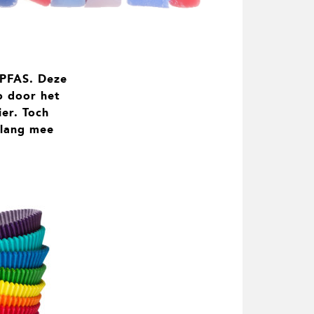
 PFAS. Deze
o door het
er. Toch
 lang mee