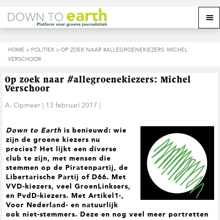
S
D
S
Z
Z
M
p
o
p
o
o
e
r
o
r
e
e
k
i
r
i
k
o
n
n
n
HOME
>
POLITIEK
> OP ZOEK NAAR #ALLEGROENEKIEZERS: MICHEL
o
n
p
g
a
g
VERSCHOOR
p
d
n
a
n
e
d
u
s
a
r
a
e
Op zoek naar #allegroenekiezers: Michel
i
a
d
a
z
Verschoor
t
r
e
r
e
e
d
h
d
A. Opmeer
|
13 februari 2017
|
w
e
o
e
e
h
o
v
b
Down to Earth
is benieuwd: wie
o
f
o
s
zijn de groene kiezers nu
o
d
e
i
precies? Het lijkt een diverse
f
i
t
t
club te zijn, met mensen die
d
n
t
e
stemmen op de Piratenpartij, de
n
h
e
Libertarische Partij of D66. Met
a
o
k
VVD-kiezers, veel GroenLinksers,
v
u
s
en PvdD-kiezers. Met Artikel1-,
i
d
t
Voor Nederland- en natuurlijk
g
ook niet-stemmers. Deze en nog veel meer portretten
a