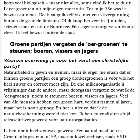
koop veel biologisch – maar niet alles, soms vind ik het te duur.
Ik eet groenten uit mijn eigen moestuin. Tot mijn 35e was ik
bewust autoloos. Deels vang ik zelf vis, met een visvergunning
binnen de gestelde limieten. Of ik koop het vers in IJmuiden,
seizoenssoorten uit de Noordzee. Een jager verzorgt verantwoord
vlees. Ik leef bewust buiten de stad.
Groene partijen vergeten de ‘oer-groenen’ te
steunen; boeren, vissers en jagers
Waarom overweeg je voor het eerst een christelijke
partij?
Natuurbeleid is geven en nemen, maar ik erger me eraan dat er
binnen groene partijen een groep donkergroenen is voor wie het
heel zuiver en correct moet zijn. De ene milieuorganisatie is
vrijzinniger dan de andere, maar doorgaans vergeten ze wat ik de
‘oer-groenen’ noem te steunen: boeren, vissers en jagers. Veel
van die mensen hebben een groen hart, verduurzamen al jaren,
maar het is nooit genoeg. En het is niet zo dat ik de
natuurbeschermingswereld niet ken. Ik ben journalist en altijd
tekstschrijver geweest voor natuurorganisaties.
Ik ben nooit heel stemvast geweest. Een aantal maal heb ik
GroenLinks gestemd of SP, maar ook wel rechtser, zoals VVD –