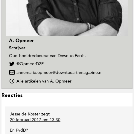
A. Opmeer
Schrijver
Oud-hoofdredacteur van Down to Earth.
V
@OpmeerD2E
o
annemarie.opmeer@downtoearthmagazine.nl
l
g
o
Alle artikelen van A. Opmeer
A
p
.
D
L
Reacties
O
o
e
p
w
e
m
n
Jesse de Koster
zegt
s
e
T
20 februari 2017 om 13:30
e
o
I
r
E
n
En PvdD?
o
a
t