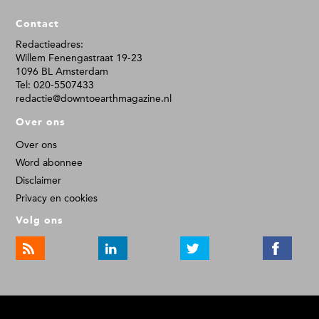
F
Contact
o
o
Redactieadres:
Willem Fenengastraat 19-23
t
1096 BL Amsterdam
e
Tel: 020-5507433
r
redactie@downtoearthmagazine.nl
Over ons
Over ons
Word abonnee
Disclaimer
Privacy en cookies
Volg ons