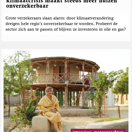
Klimaatcrisis maakt steeds meer huizen
h
onverzekerbaar
t
e
Grote verzekeraars slaan alarm: door klimaatverandering
dreigen hele regio’s onverzekerbaar te worden. Probeert de
n
sector zich aan te passen of blijven ze investeren in olie en gas?