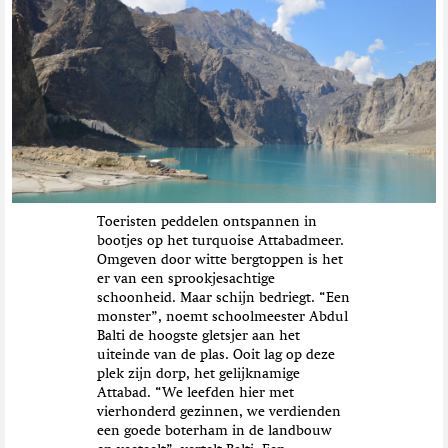
t
i
e
Toeristen peddelen ontspannen in
bootjes op het turquoise Attabadmeer.
Omgeven door witte bergtoppen is het
er van een sprookjesachtige
schoonheid. Maar schijn bedriegt. “Een
monster”, noemt schoolmeester Abdul
Balti de hoogste gletsjer aan het
uiteinde van de plas. Ooit lag op deze
plek zijn dorp, het gelijknamige
Attabad. “We leefden hier met
vierhonderd gezinnen, we verdienden
een goede boterham in de landbouw