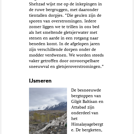
Shehzad wijst me op de inkepingen in
de ruwe bergruggen, met daaronder
tientallen dorpjes. “Die geulen zijn de
sporen van overstromingen. Iedere
zomer liggen we te trillen in ons bed
als het smeltende gletsjerwater met
stenen en aarde in een rotgang naar
beneden komt. In de afgelopen jaren
zijn verschillende dorpen onder de
modder verdwenen. We worden steeds
vaker getroffen door onvoorspelbare
sneeuwval en gletsjeroverstromingen.”
IJsmeren
De besneeuwde
bergtoppen van
Gilgit Baltisan en
Attabad zijn
onderdeel van
het
Himalayagebergt
e. De bergketen,