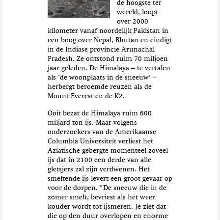
de hoogste ter
wereld, loopt
over 2000
kilometer vanaf noordelijk Pakistan in
een boog over Nepal, Bhutan en eindigt
in de Indiase provincie Arunachal
Pradesh. Ze ontstond ruim 70 miljoen
jaar geleden. De Himalaya – te vertalen
als ‘de woonplaats in de sneeuw’ –
herbergt beroemde reuzen als de
Mount Everest en de K2.
Ooit bezat de Himalaya ruim 600
miljard ton ijs. Maar volgens
onderzoekers van de Amerikaanse
Columbia Universiteit verliest het
Aziatische gebergte momenteel zoveel
ijs dat in 2100 een derde van alle
gletsjers zal zijn verdwenen. Het
smeltende ijs levert een groot gevaar op
voor de dorpen. “De sneeuw die in de
zomer smelt, bevriest als het weer
kouder wordt tot ijsmeren. Je ziet dat
die op den duur overlopen en enorme