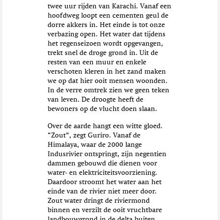
twee uur rijden van Karachi. Vanaf een
hoofdweg loopt een cementen geul de
dorre akkers in. Het einde is tot onze
verbazing open. Het water dat tijdens
het regenseizoen wordt opgevangen,
trekt snel de droge grond in. Uit de
resten van een muur en enkele
verschoten kleren in het zand maken
we op dat hier ooit mensen woonden.
In de verre omtrek zien we geen teken
van leven. De droogte heeft de
bewoners op de vlucht doen slaan.
Over de aarde hangt een witte gloed.
“Zout”, zegt Guriro. Vanaf de
Himalaya, waar de 2000 lange
Indusrivier ontspringt, zijn negentien
dammen gebouwd die dienen voor
water- en elektriciteitsvoorziening.
Daardoor stroomt het water aan het
einde van de rivier niet meer door.
Zout water dringt de riviermond
binnen en verzilt de ooit vruchtbare
landbouwgrond in de delta buiten