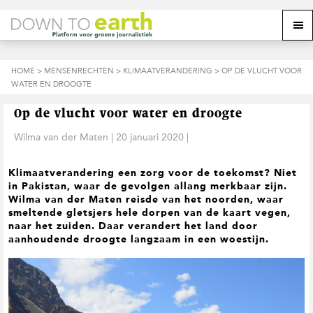
S
D
S
Z
Z
M
p
o
p
o
o
e
r
o
r
e
e
k
i
r
i
k
o
n
n
n
HOME
>
MENSENRECHTEN
>
KLIMAATVERANDERING
> OP DE VLUCHT VOOR
o
n
p
g
a
g
WATER EN DROOGTE
p
d
n
a
n
e
d
u
s
a
r
a
e
Op de vlucht voor water en droogte
i
a
d
a
z
t
r
e
r
Wilma van der Maten
|
20 januari 2020
|
e
e
d
h
d
w
e
o
e
e
Klimaatverandering een zorg voor de toekomst? Niet
h
o
v
b
in Pakistan, waar de gevolgen allang merkbaar zijn.
o
f
o
s
Wilma van der Maten reisde van het noorden, waar
o
d
e
i
smeltende gletsjers hele dorpen van de kaart vegen,
f
i
t
t
naar het zuiden. Daar verandert het land door
d
n
t
e
aanhoudende droogte langzaam in een woestijn.
n
h
e
a
o
k
v
u
s
i
d
t
g
a