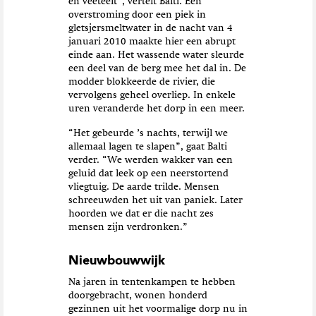
en veeteelt”, vertelt Balti. Een
overstroming door een piek in
gletsjersmeltwater in de nacht van 4
januari 2010 maakte hier een abrupt
einde aan. Het wassende water sleurde
een deel van de berg mee het dal in. De
modder blokkeerde de rivier, die
vervolgens geheel overliep. In enkele
uren veranderde het dorp in een meer.
“Het gebeurde ’s nachts, terwijl we
allemaal lagen te slapen”, gaat Balti
verder. “We werden wakker van een
geluid dat leek op een neerstortend
vliegtuig. De aarde trilde. Mensen
schreeuwden het uit van paniek. Later
hoorden we dat er die nacht zes
mensen zijn verdronken.”
Nieuwbouwwijk
Na jaren in tentenkampen te hebben
doorgebracht, wonen honderd
gezinnen uit het voormalige dorp nu in