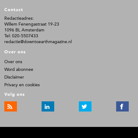
F
Contact
o
o
Redactieadres:
Willem Fenengastraat 19-23
t
1096 BL Amsterdam
e
Tel: 020-5507433
r
redactie@downtoearthmagazine.nl
Over ons
Over ons
Word abonnee
Disclaimer
Privacy en cookies
Volg ons