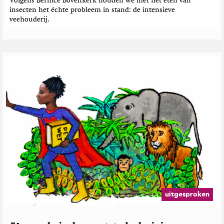
e
Volgens Bernice Bovenkerk houden we met het eten van
insecten het échte probleem in stand: de intensieve
n
veehouderij.
uitgesproken