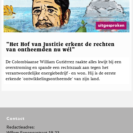
uitgesproken
“Het Hof van Justitie erkent de rechten
van ontheemden nu wél”
De Colombiaanse William Gutiérrez raakte alles kwijt bij een
overstroming en spande een rechtszaak aan tegen het
verantwoordelijke energiebedrijf - en won. Hij is de eerste
erkende 'ontwikkelingsontheemde' van zijn land.
F
Contact
o
o
Redactieadres:
Willem Fenengastraat 19-23