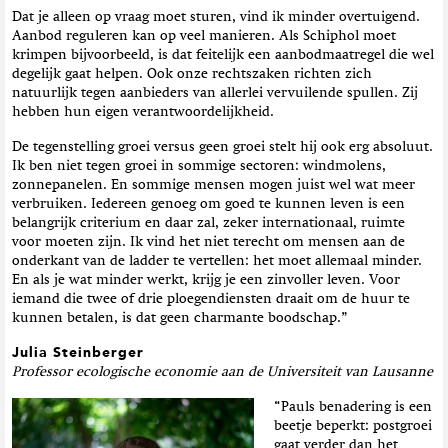
Dat je alleen op vraag moet sturen, vind ik minder overtuigend.
Aanbod reguleren kan op veel manieren. Als Schiphol moet
krimpen bijvoorbeeld, is dat feitelijk een aanbodmaatregel die wel
degelijk gaat helpen. Ook onze rechtszaken richten zich
natuurlijk tegen aanbieders van allerlei vervuilende spullen. Zij
hebben hun eigen verantwoordelijkheid.
De tegenstelling groei versus geen groei stelt hij ook erg absoluut.
Ik ben niet tegen groei in sommige sectoren: windmolens,
zonnepanelen. En sommige mensen mogen juist wel wat meer
verbruiken. Iedereen genoeg om goed te kunnen leven is een
belangrijk criterium en daar zal, zeker internationaal, ruimte
voor moeten zijn. Ik vind het niet terecht om mensen aan de
onderkant van de ladder te vertellen: het moet allemaal minder.
En als je wat minder werkt, krijg je een zinvoller leven. Voor
iemand die twee of drie ploegendiensten draait om de huur te
kunnen betalen, is dat geen charmante boodschap.”
Julia Steinberger
Professor ecologische economie aan de Universiteit van Lausanne
“Pauls benadering is een
beetje beperkt: postgroei
gaat verder dan het