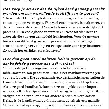
dividend of toeslag.”
Hoe zorg je ervoor dat de rijken hard genoeg geraakt
worden om hun vervuilende leefstijl aan te passen?
“Door nadrukkelijk te pleiten voor een progressieve belasting op
consumptie en vermogen. Wie veel consumeert, betaalt meer, en
dat zijn vooral de rijkste 10 en – helemaal extreem – de rijkste 1
procent. Hun ecologische voetafdruk is twee tot vier keer zo
groot als die van een gemiddeld huishouden. Voor de gewone
burger kan dit juist gunstig uitpakken: minder belasting op
arbeid, meer op vervuiling, en compensatie voor lage inkomens.
Zo wordt het eerlijker én effectiever.”
Is er dan geen enkel politiek beleid gericht op de
aanbodzijde geweest dat wél werkte?
“Een maatregel die enigszins werkt, is het stellen van
milieunormen aan producten – zoals het maximumvermogen
voor stofzuigers. Die zogenaamde eco-designrichtlijnen zullen de
komende jaren breder worden ingezet, bijvoorbeeld op textiel.
Als je ze goed handhaaft, kunnen ze ook gelden voor import.
Anders zullen bedrijven vaak het chantage-argument gebruiken:
dreigen om de productie naar andere landen te verplaatsen.
Helaas is de handhaving op dit moment zo lek als een mandje.
Chinese webshops krijgen hun spullen zonder problemen door