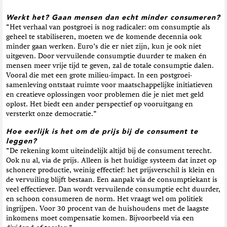
Werkt het? Gaan mensen dan echt minder consumeren?
“Het verhaal van postgroei is nog radicaler: om consumptie als
geheel te stabiliseren, moeten we de komende decennia ook
minder gaan werken. Euro’s die er niet zijn, kun je ook niet
uitgeven. Door vervuilende consumptie duurder te maken én
mensen meer vrije tijd te geven, zal de totale consumptie dalen.
Vooral die met een grote milieu-impact. In een postgroei-
samenleving ontstaat ruimte voor maatschappelijke initiatieven
en creatieve oplossingen voor problemen die je niet met geld
oplost. Het biedt een ander perspectief op vooruitgang en
versterkt onze democratie.”
Hoe eerlijk is het om de prijs bij de consument te
leggen?
“De rekening komt uiteindelijk altijd bij de consument terecht.
Ook nu al, via de prijs. Alleen is het huidige systeem dat inzet op
schonere productie, weinig effectief: het prijsverschil is klein en
de vervuiling blijft bestaan. Een aanpak via de consumptiekant is
veel effectiever. Dan wordt vervuilende consumptie echt duurder,
en schoon consumeren de norm. Het vraagt wel om politiek
ingrijpen. Voor 30 procent van de huishoudens met de laagste
inkomens moet compensatie komen. Bijvoorbeeld via een