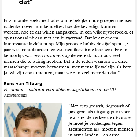
dat”
Er zijn onderzoeksmethodes om te bekijken hoe groepen mensen
nadenken over hun behoeftes, hoe die bevredigd kunnen
worden, hoe ze dat willen aanpakken. In een wijk bijvoorbeeld, of
op nationaal niveau met een burgerraad. Dat levert enorm
interessante inzichten op. Mijn grootste hobby de afgelopen 1,5
jaar was: echt doordenken wat neoliberalisme betekent. Er zijn
behoorlijk wat
overconsumers
op de wereld, maar ook veel
mensen die te weinig hebben. Dat is de reden waarom we onze
maatschappij moeten hervormen, met menselijk welzijn als kern.
Ja, wij zijn consumenten, maar we zijn veel meer dan dat.”
Rens van Tilburg
Ecconoom, Instituut voor Milieuvraagstukken aan de VU
Amsterdam
“Met
zero growth, degrowth
of
postgroei als uitgangspunt voer
je al snel de verkeerde discussie.
Je moet je verdedigen tegen
argumenten als ‘moeten mensen
in arme landen – en arme