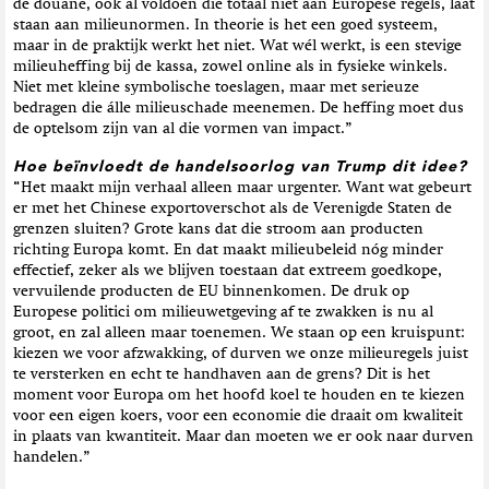
de douane, ook al voldoen die totaal niet aan Europese regels, laat
staan aan milieunormen. In theorie is het een goed systeem,
maar in de praktijk werkt het niet. Wat wél werkt, is een stevige
milieuheffing bij de kassa, zowel online als in fysieke winkels.
Niet met kleine symbolische toeslagen, maar met serieuze
bedragen die álle milieuschade meenemen. De heffing moet dus
de optelsom zijn van al die vormen van impact.”
Hoe beïnvloedt de handelsoorlog van Trump dit idee?
“Het maakt mijn verhaal alleen maar urgenter. Want wat gebeurt
er met het Chinese exportoverschot als de Verenigde Staten de
grenzen sluiten? Grote kans dat die stroom aan producten
richting Europa komt. En dat maakt milieubeleid nóg minder
effectief, zeker als we blijven toestaan dat extreem goedkope,
vervuilende producten de EU binnenkomen. De druk op
Europese politici om milieuwetgeving af te zwakken is nu al
groot, en zal alleen maar toenemen. We staan op een kruispunt:
kiezen we voor afzwakking, of durven we onze milieuregels juist
te versterken en echt te handhaven aan de grens? Dit is het
moment voor Europa om het hoofd koel te houden en te kiezen
voor een eigen koers, voor een economie die draait om kwaliteit
in plaats van kwantiteit. Maar dan moeten we er ook naar durven
handelen.”