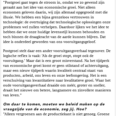
“Postgroei gaat tegen de stroom in, omdat we zo gewend zijn
geraakt aan het idee van economische groei. Niet alleen
economen geloven daarin, wij zijn allemaal opgegroeid met die
illusie. We hebben een bijna grenzeloos vertrouwen in
technologie: de overtuiging dat technologische oplossingen onze
problemen wel zullen verhelpen. Daardoor lijken we het idee te
hebben dat we onze huidige levensstijl kunnen behouden en
toch binnen de draagkracht van de aarde kunnen blijven. Dat
idee is onderdeel geworden van ons vooruitgangsgeloof.
Postgroei stelt daar een ander vooruitgangsverhaal tegenover. De
logische reflex is vaak: ‘Als de groei stopt, stopt ook de
vooruitgang.’ Maar dat is een groot misverstand. Na het tijdperk
van economische groei komt er geen stilstand of achteruitgang,
maar een nieuw tijdperk waarin kwaliteit centraal staat: van
producten, arbeid, ons leven en onze leefomgeving. Het is een
verschuiving van kwantitatieve naar kwalitatieve groei. Waar het
oude vooruitgangsverhaal draaide om méér, groter en sneller,
draait het nieuwe om betere, langzamere en zinvollere manieren
van leven.”
Om daar te komen, moeten we beleid maken op de
vraagzijde van de economie, zeg jij. Hoe?
“Alleen vergroenen aan de productiekant is niet genoeg. Groene