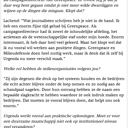
als campagnedirecteur van
Greenpeace. In Trouw zeg je dat je
daar weg bent gegaan omdat je niet meer wilde dwarsliggen en
wijzen op de dingen die misgaan. Klopt dat?
Lachend: “Wat journalisten schrijven heb je niet in de hand. Ik
heb een enorm fijne tijd gehad bij Greenpeace. Als
campagnedirecteur had ik zowel de inhoudelijke afdeling, het
actieteam als de wetenschappelijke staf onder mijn hoede. Enorm
interessant, ik heb daar heel veel geleerd. Maar het klopt wel dat
ik nu vooral wil werken aan positieve dingen. Greenpeace en
Milieudefensie doen heel nuttig werk, maar ik denk dat ik zelf bij
Urgenda nu meer verschil maak.”
Welke rol hebben de milieuorganisaties volgens jou?
“Zij zijn degenen die druk op het systeem houden en de bedrijven
die echt achter blijven onder de loep nemen en zo nodig aan de
schandpaal nagelen. Door hun omvang hebben ze de naam een
bepaalde slagkracht te hebben waardoor ze ook indruk maken op
bedrijven. Dat moeten ze vooral blijven doen, dat helpt ons ook
enorm.”
Urgenda werkt vooral aan praktische oplossingen. Moet er voor
een duurzame maatschappij niet ook op institutioneel niveau
veel veranderen?