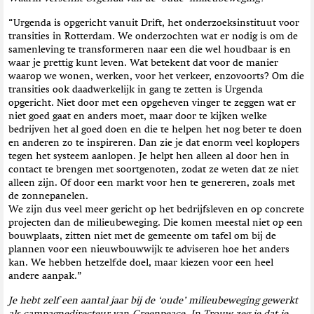
“Urgenda is opgericht vanuit Drift, het onderzoeksinstituut voor
transities in Rotterdam. We onderzochten wat er nodig is om de
samenleving te transformeren naar een die wel houdbaar is en
waar je prettig kunt leven. Wat betekent dat voor de manier
waarop we wonen, werken, voor het verkeer, enzovoorts? Om die
transities ook daadwerkelijk in gang te zetten is Urgenda
opgericht. Niet door met een opgeheven vinger te zeggen wat er
niet goed gaat en anders moet, maar door te kijken welke
bedrijven het al goed doen en die te helpen het nog beter te doen
en anderen zo te inspireren. Dan zie je dat enorm veel koplopers
tegen het systeem aanlopen. Je helpt hen alleen al door hen in
contact te brengen met soortgenoten, zodat ze weten dat ze niet
alleen zijn. Of door een markt voor hen te genereren, zoals met
de zonnepanelen.
We zijn dus veel meer gericht op het bedrijfsleven en op concrete
projecten dan de milieubeweging. Die komen meestal niet op een
bouwplaats, zitten niet met de gemeente om tafel om bij de
plannen voor een nieuwbouwwijk te adviseren hoe het anders
kan. We hebben hetzelfde doel, maar kiezen voor een heel
andere aanpak.”
Je hebt zelf een aantal jaar bij de ‘oude’ milieubeweging gewerkt