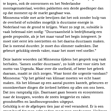
te kopen, ook de omvormers en het Nederlandse
montagemateriaal, werden pakketten een derde goedkoper dan
op dat moment op de markt gangbaar was.
Minnesma wilde met actie bewijzen dat het ook zonder hulp van
de overheid of subsidies mogelijk is duurzame energie in
Nederland van de grond te krijgen. Want zo zegt ze, subsidie is
vaak helemaal niet nodig: “Duurzaamheid is bedrijfsmatig een
goede propositie, als je het maar vanaf het begin integreert. Je
moet niet eerst iets neerzetten en het daarna duurzaam maken.
Dat is meestal duurder. Je moet dus slimmer nadenken. Dat
gebeurt gelukkig steeds vaker, maar het moet veel sneller.”
Deze laatste woorden zal Minnesma tijdens het gesprek nog vaak
herhalen. ‘Samen sneller duurzaam’, zo luidt niet voor niets het
motto van Urgenda. Maar over die snelheid, of beter het gebrek
daaraan, maakt ze zich zorgen. Waar komt die urgentie vandaan?
Minnesma: “Op het gebied van klimaat moeten we echt haast
maken. Als het klimaat op een aantal punten kantelt, gebeuren er
onomkeerbare dingen die invloed hebben op alles om ons heen.
Dat zou rampzalig zijn. Daarnaast gaan bossen en ecosystemen
naar de knoppen, worden de zeeën leeggevist en raken
grondstoffen en landbouwgronden uitgeput.
Gelukkig is er de afgelopen tien jaar al veel veranderd. Er is een