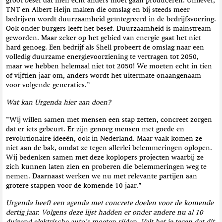
groot besef dat men echt anders moet gaan produceren. Unilever,
TNT en Albert Heijn maken die omslag en bij steeds meer
bedrijven wordt duurzaamheid geïntegreerd in de bedrijfsvoering.
Ook onder burgers leeft het besef. Duurzaamheid is mainstream
geworden. Maar zeker op het gebied van energie gaat het niet
hard genoeg. Een bedrijf als Shell probeert de omslag naar een
volledig duurzame energievoorziening te vertragen tot 2050,
maar we hebben helemaal niet tot 2050! We moeten echt in tien
of vijftien jaar om, anders wordt het uitermate onaangenaam
voor volgende generaties.”
Wat kan Urgenda hier aan doen?
“Wij willen samen met mensen een stap zetten, concreet zorgen
dat er iets gebeurt. Er zijn genoeg mensen met goede en
revolutionaire ideeën, ook in Nederland. Maar vaak komen ze
niet aan de bak, omdat ze tegen allerlei belemmeringen oplopen.
Wij bedenken samen met deze koplopers projecten waarbij ze
zich kunnen laten zien en proberen die belemmeringen weg te
nemen. Daarnaast werken we nu met relevante partijen aan
grotere stappen voor de komende 10 jaar.”
Urgenda heeft een agenda met concrete doelen voor de komende
dertig jaar. Volgens deze lijst hadden er onder andere nu al 10