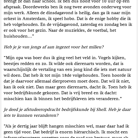
brengt ze dan naar school. Ik ben dus nooit voor 10 uur op een
afspraak. Doordeweeks ben ik nog twee avonden onderweg voor
mijn werk. Alleen de dinsdagavond is heilig, dan ga ik naar mijn
orkest in Amsterdam, ik speel hobo. Dat is de enige hobby die ik
heb volgehouden. En de vrijdagavond, zaterdag en zondag ben ik
er ook voor het gezin. Naar de muziekles, de voetbal, het
huishouden…”
Heb je je van jongs af aan ingezet voor het milieu?
“Mijn opa was boer dus ik ging veel het veld in. Vogels kijken,
beestjes redden en zo. Ik wilde ook dierenarts worden, dat is
waarschijnlijk de vertaling van een jong kind die iets met natuur
wil doen. Dat heb ik tot mijn 18de volgehouden. Toen hoorde ik
dat je daarvoor allemaal dierproeven moet doen. Dat wil ik niet,
kan ik ook niet. Dan maar geen dierenarts, dacht ik. Toen heb ik
voor bedrijfskunde gekozen. Dat is vrij breed en ik dacht:
misschien kan ik binnen het bedrijfsleven iets veranderen.”
Je deed je afstudeeropdracht bedrijfskunde bij Shell. Heb je daar
iets te kunnen veranderen?
“Als je dertig jaar blijft hangen misschien wel, maar daar had ik
geen tijd voor. Dat bedrijf is enorm hiërarchisch. Ik mocht een