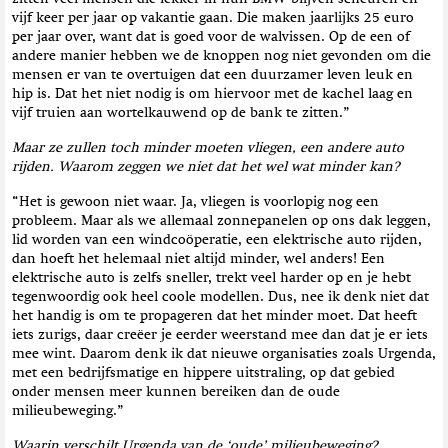
vijf keer per jaar op vakantie gaan. Die maken jaarlijks 25 euro
per jaar over, want dat is goed voor de walvissen. Op de een of
andere manier hebben we de knoppen nog niet gevonden om die
mensen er van te overtuigen dat een duurzamer leven leuk en
hip is. Dat het niet nodig is om hiervoor met de kachel laag en
vijf truien aan wortelkauwend op de bank te zitten.”
Maar ze zullen toch minder moeten vliegen, een andere auto
rijden. Waarom zeggen we niet dat het wel wat minder kan?
“Het is gewoon niet waar. Ja, vliegen is voorlopig nog een
probleem. Maar als we allemaal zonnepanelen op ons dak leggen,
lid worden van een windcoöperatie, een elektrische auto rijden,
dan hoeft het helemaal niet altijd minder, wel anders! Een
elektrische auto is zelfs sneller, trekt veel harder op en je hebt
tegenwoordig ook heel coole modellen. Dus, nee ik denk niet dat
het handig is om te propageren dat het minder moet. Dat heeft
iets zurigs, daar creëer je eerder weerstand mee dan dat je er iets
mee wint. Daarom denk ik dat nieuwe organisaties zoals Urgenda,
met een bedrijfsmatige en hippere uitstraling, op dat gebied
onder mensen meer kunnen bereiken dan de oude
milieubeweging.”
Waarin verschilt Urgenda van de ‘oude’ milieubeweging?