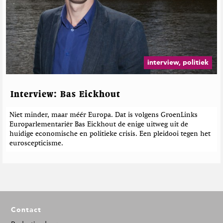
interview, politiek
Interview: Bas Eickhout
Niet minder, maar méér Europa. Dat is volgens GroenLinks
Europarlementariër Bas Eickhout de enige uitweg uit de
huidige economische en politieke crisis. Een pleidooi tegen het
euroscepticisme.
F
Contact
o