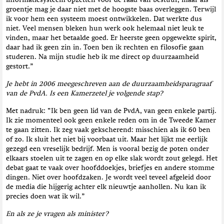
informatiesysteem opzetten voor de raad van bestuur, maar als
groentje mag je daar niet met de hoogste baas overleggen. Terwijl
ik voor hem een systeem moest ontwikkelen. Dat werkte dus
niet. Veel mensen bleken hun werk ook helemaal niet leuk te
vinden, maar het betaalde goed. Er heerste geen opgewekte spirit,
daar had ik geen zin in. Toen ben ik rechten en filosofie gaan
studeren. Na mijn studie heb ik me direct op duurzaamheid
gestort.”
Je hebt in 2006 meegeschreven aan de duurzaamheidsparagraaf
van de PvdA. Is een Kamerzetel je volgende stap?
Met nadruk: “Ik ben geen lid van de PvdA, van geen enkele partij.
Ik zie momenteel ook geen enkele reden om in de Tweede Kamer
te gaan zitten. Ik zeg vaak gekscherend: misschien als ik 60 ben
of zo. Ik sluit het niet bij voorbaat uit. Maar het lijkt me eerlijk
gezegd een vreselijk bedrijf. Men is vooral bezig de poten onder
elkaars stoelen uit te zagen en op elke slak wordt zout gelegd. Het
debat gaat te vaak over hoofddoekjes, briefjes en andere stomme
dingen. Niet over hoofdzaken. Je wordt veel teveel afgeleid door
de media die hijgerig achter elk nieuwtje aanhollen. Nu kan ik
precies doen wat ik wil.”
En als ze je vragen als minister?