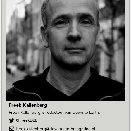
Freek Kallenberg
Freek Kallenberg is redacteur van Down to Earth.
V
@FreekD2E
o
freek.kallenberg@downtoearthmagazine.nl