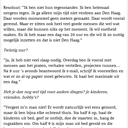
Resoluut: “Ik ben niet hun tegenstander. Ik ben helemaal
nergens tegen. Ik ga alleen mijn tijd niet verdoen aan Den Haag.
Daar worden momenteel geen meters gemaakt. Daar wordt vooral
geremd. Maar er zitten ook heel veel goede mensen die wel wat
willen, maar die kunnen niks op het moment. Ik wil snelheid
maken. En ik heb maar een dag van 20 uur en die wil ik zo nuttig
mogelijk inzetten en dat is niet Den Haag.”
Twintig uur?
“Ja, ik heb niet veel slaap nodig. Overdag ben ik vooral met
mensen aan het praten, verhalen vertellen, projecten runnen…
Na 9 uur ’s avonds beantwoord ik e-mail, schrijf ik voorstellen en
wat er zo al op papier moet gebeuren. Ik haal het maximale uit
een dag.”
Heb je dan nog wel tijd voor andere dingen? Je kinderen,
vrienden, hobby’s?
“Vergeet m’n man niet! Er wordt natuurlijk wel eens gemord,
maar ik ben bijna elke ochtend thuis. Sta half 8 op, haal de
kinderen uit bed, geef ze ontbijt, doe de staarten in, hang de
rugzakken om. Om half 9 is mijn man uit bed gerold en die