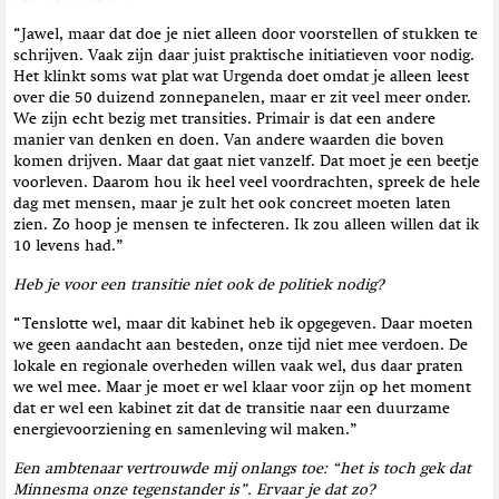
“Jawel, maar dat doe je niet alleen door voorstellen of stukken te
schrijven. Vaak zijn daar juist praktische initiatieven voor nodig.
Het klinkt soms wat plat wat Urgenda doet omdat je alleen leest
over die 50 duizend zonnepanelen, maar er zit veel meer onder.
We zijn echt bezig met transities. Primair is dat een andere
manier van denken en doen. Van andere waarden die boven
komen drijven. Maar dat gaat niet vanzelf. Dat moet je een beetje
voorleven. Daarom hou ik heel veel voordrachten, spreek de hele
dag met mensen, maar je zult het ook concreet moeten laten
zien. Zo hoop je mensen te infecteren. Ik zou alleen willen dat ik
10 levens had.”
Heb je voor een transitie niet ook de politiek nodig?
“Tenslotte wel, maar dit kabinet heb ik opgegeven. Daar moeten
we geen aandacht aan besteden, onze tijd niet mee verdoen. De
lokale en regionale overheden willen vaak wel, dus daar praten
we wel mee. Maar je moet er wel klaar voor zijn op het moment
dat er wel een kabinet zit dat de transitie naar een duurzame
energievoorziening en samenleving wil maken.”
Een ambtenaar vertrouwde mij onlangs toe: “het is toch gek dat
Minnesma onze tegenstander is”. Ervaar je dat zo?