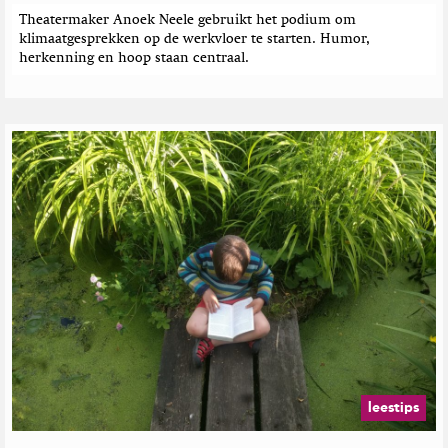
t
e
e
Theatermaker Anoek Neele gebruikt het podium om
r
klimaatgesprekken op de werkvloer te starten. Humor,
n
herkenning en hoop staan centraal.
leestips