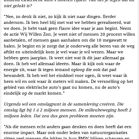
duizend elektrische auto’s moeten rijden. Valt het je tegen dat dit
niet gelukt is?
“Nee, zo denk ik niet, zo kijk ik niet naar dingen. Eerder
andersom. Ik ben heel blij met wat we hebben gerealiseerd, wat
we doen. Je hebt vaak geen flauw idee waar je aan begint. Neem
de actie Wij Willen Zon. Je weet niet of mensen 20 procent willen
aanbetalen, of mensen gaan aanhaken om die 10 megawatt te
halen. Je begint en je zorgt dat je onderweg alle beren van de weg
aftikt en uiteindelijk kom je wel waar je wil wezen. Maar we
hebben geen jaarplan. Ik weet niet wat ik dit jaar allemaal ga
doen. Ik heb wel allemaal ideeën. Maar ik kijk ook waar de
energie zit, waar ik tegen iemand oploop die ook dat pad
bewandelt. Ik heb wel het einddoel voor ogen, ik weet waar ik
heen wil en ook waar ik meters wil maken. De versnelling op het
gebied van elektrische auto’s gaat nu komen, nu de auto’s
eindelijk op de markt komen.”
Urgenda wil een omslagpunt in de samenleving creëren. Die
omslag ligt bij 1 á 2 miljoen mensen. De milieubeweging heeft 2
miljoen leden. Dat zou dus geen probleem moeten zijn.
“Als die mensen echt anders gaan denken en doen heeft dat een
enorme impact. Maar ook onder leden van natuurorganisaties
zitten veel mensen die lekker in hun BMW blijven scheuren en