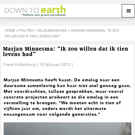
S
D
S
Z
Z
M
p
o
p
o
o
e
r
o
r
e
e
k
i
r
i
k
o
n
n
n
HOME
>
POLITIEK
>
MILIEUBEWEGING
> MARJAN MINNESMA: “IK ZOU
o
n
p
g
a
g
WILLEN DAT IK TIEN LEVENS HAD”
p
d
n
a
n
e
d
u
s
a
r
a
e
Marjan Minnesma: “Ik zou willen dat ik tien
i
a
d
a
z
levens had”
t
r
e
r
e
e
d
h
d
Freek Kallenberg
|
18 februari 2012
|
w
e
o
e
e
h
o
v
b
Marjan Minnesma heeft haast. De omslag naar een
o
f
o
s
duurzame samenleving kan haar niet snel genoeg gaan.
o
d
e
i
Met voordrachten, talloze gesprekken, maar vooral
f
i
t
t
concrete projecten probeert ze die omslag in een
d
n
t
e
versnelling te brengen. “We moeten echt in tien of
n
h
e
vijftien jaar om, anders wordt het uitermate
a
o
k
onaangenaam voor volgende generaties.”
v
u
s
i
d
t
g
a