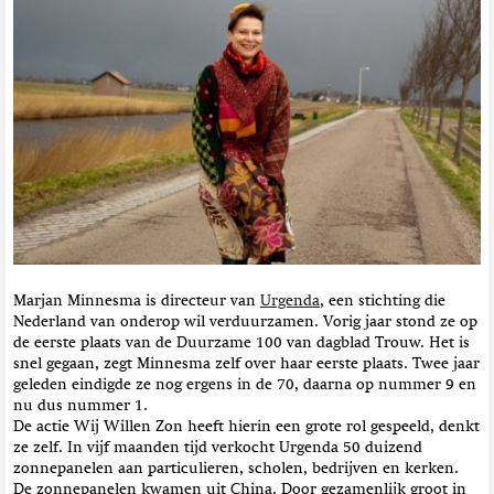
t
i
e
Marjan Minnesma is directeur van
Urgenda
, een stichting die
Nederland van onderop wil verduurzamen. Vorig jaar stond ze op
de eerste plaats van de Duurzame 100 van dagblad Trouw. Het is
snel gegaan, zegt Minnesma zelf over haar eerste plaats. Twee jaar
geleden eindigde ze nog ergens in de 70, daarna op nummer 9 en
nu dus nummer 1.
De actie Wij Willen Zon heeft hierin een grote rol gespeeld, denkt
ze zelf. In vijf maanden tijd verkocht Urgenda 50 duizend
zonnepanelen aan particulieren, scholen, bedrijven en kerken.
De zonnepanelen kwamen uit China. Door gezamenlijk groot in