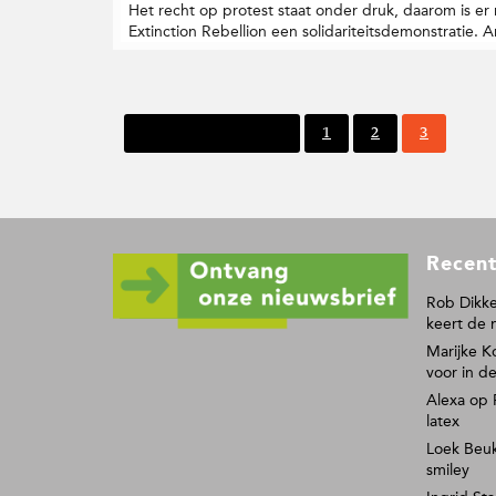
Het recht op protest staat onder druk, daarom is e
Extinction Rebellion een solidariteitsdemonstratie. 
P
P
P
Vorige pagina
1
2
3
a
a
a
g
g
g
i
i
i
n
n
n
a
a
a
F
Recent
o
o
Rob Dikke
keert de 
t
Marijke K
e
voor in de
r
Alexa
op
latex
Loek Beu
smiley