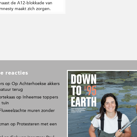
r naast de A12-blokkade van
Amnesty maakt zich zorgen.
e reacties
L
e
rs
op
Op Achterhoekse akkers
e
natuur terug
s
ortekaas
op
Inheemse toppers
o
 tuin
n
Fluweelzachte muren zonder
s
p
kman
op
Protesteren met een
a
p