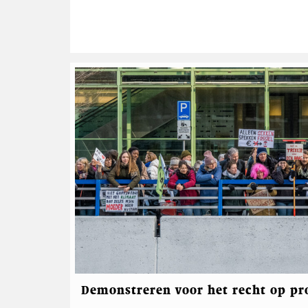
t
i
e
Demonstreren voor het recht op pr