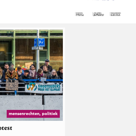
mensenrechten, politiek
otest