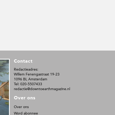
Contact
Redactieadres:
Willem Fenengastraat 19-23
1096 BL Amsterdam
Tel: 020-5507433
redactie@downtoearthmagazine.nl
Over ons
Over ons
Word abonnee