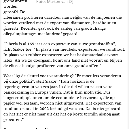
grondstoffen
Foto: Marten van Dijl
worden
geroofd. De
Liberianen profiteren daardoor nauwelijks van de miljoenen die
worden verdiend met de export van diamanten, hardhout en
ijzererts. Recenter gaat ook de aanleg van grootschalige
oliepalmplantages met landroof gepaard.
“
Liberia is al 165 jaar een exporteur van ruwe grondstoffen”,
licht Siakor toe. “In plaats van meubels, exporteren we rondhout.
In plaats van rubber exporteren we het basismateriaal ervoor:
latex. Als we zo doorgaan, komt ons land niet vooruit en blijven
de elites als enige profiteren van onze grondstoffen.”
Waar ligt de sleutel voor verandering? “Er moet iets veranderen
bij onze politici”, stelt Siakor. “Hun horizon is de
regeringstermijn van zes jaar. In die tijd willen ze een vette
bankrekening in Europa vullen. Dat is hun motivatie. Dus
langetermijnplannen om de economie te hervormen, die op
papier wel bestaan, worden niet uitgevoerd. Het exporteren van
rondhout zou al in 2002 beëindigd worden. Dat is niet gebeurd
en het ziet er niet naar uit dat het op korte termijn alsnog gaat
gebeuren.”