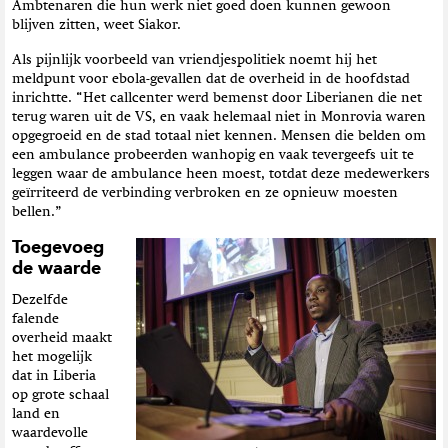
Ambtenaren die hun werk niet goed doen kunnen gewoon
blijven zitten, weet Siakor.
Als pijnlijk voorbeeld van vriendjespolitiek noemt hij het
meldpunt voor ebola-gevallen dat de overheid in de hoofdstad
inrichtte. “Het callcenter werd bemenst door Liberianen die net
terug waren uit de VS, en vaak helemaal niet in Monrovia waren
opgegroeid
en
de stad totaal niet kennen.
M
ensen die belden om
een ambulance probeerden wanhopig en vaak tevergeefs uit te
leggen waar de ambulance heen moest, totdat deze medewerkers
geïrriteerd de verbinding verbroken en ze opnieuw moesten
bellen.”
Toegevoeg
de waarde
Dezelfde
falende
overheid maakt
het mogelijk
dat in Liberia
op grote schaal
land en
waardevolle