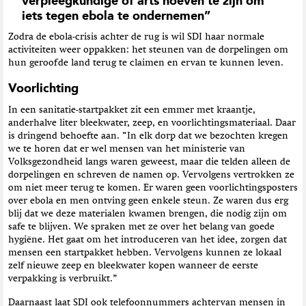
verpleegkundige of arts hoeven te zijn om
iets tegen ebola te ondernemen”
Zodra de ebola-crisis achter de rug is wil SDI haar normale
activiteiten weer oppakken: het steunen van de dorpelingen om
hun geroofde land terug te claimen en ervan te kunnen leven.
Voorlichting
In een sanitatie-startpakket
zit een emmer met kraantje,
anderhalve liter bleekwater, zeep, en voorlichtingsmateriaal.
D
aar
is dringend behoefte aan. “In elk dorp dat we bezochten kregen
we te horen dat er wel mensen van het ministerie van
Volksgezondheid langs waren geweest,
maar die telde
n
alleen de
dorpelingen en schre
ven
de namen op. Vervolgens
vertrokken
ze
om niet meer terug te komen. Er waren geen voorlichtingsposters
over ebola
en
men ontving geen enkele steun. Ze waren dus erg
blij dat we deze materialen kwamen brengen, die nodig zijn om
safe
te blijven. We spraken met ze over het belang van goede
hygiëne.
Het gaat om het introduceren van het idee, zorgen dat
mensen een startpakket hebben. Vervolgens kunnen ze lokaal
zelf nieuwe zeep en bleekwater kopen wanneer de eerste
verpakking is verbruikt.”
Daarnaast laat SDI ook telefoonnummers achtervan mensen in