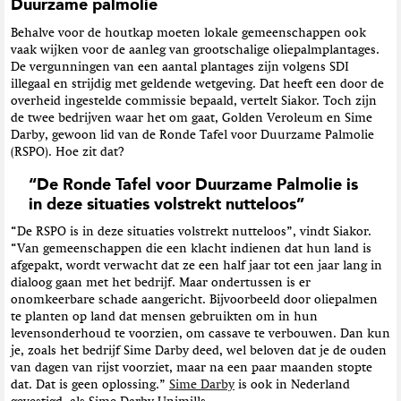
Duurzame palmolie
Behalve voor de houtkap moeten lokale gemeenschappen ook
vaak wijken voor de aanleg van grootschalige oliepalmplantages.
De vergunningen van een aantal plantages zijn volgens SDI
illegaal en strijdig met geldende wetgeving. Dat heeft een door de
overheid ingestelde commissie bepaald, vertelt Siakor. Toch zijn
de twee bedrijven waar het om gaat, Golden Veroleum
en Sime
Darby
, gewoon lid van de Ronde Tafel voor Duurzame Palmolie
(RSPO). Hoe zit dat?
“
De Ronde Tafel voor Duurzame Palmolie is
in deze situaties volstrekt nutteloos”
“
De RSPO is in deze situaties volstrekt nutteloos”, vindt Siakor.
“Van gemeenschappen die een klacht indienen dat hun land is
afgepakt, wordt verwacht dat ze een half jaar tot een jaar lang in
dialoog gaan met het bedrijf. Maar ondertussen is er
onomkeerbare schade aangericht. Bijvoorbeeld door oliepalmen
te planten op land dat mensen gebruikten om in hun
levensonderhoud te voorzien,
om
cassave te verbouwen. Dan kun
je, zoals het bedrijf Sime Darby deed, wel beloven dat je de ouden
van dagen van rijst voorziet, maar na een paar maanden stopte
dat. Dat is geen oplossing.”
Sime Darby
is ook in Nederland