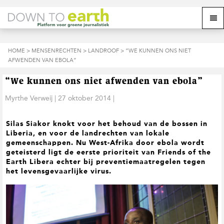
S
D
S
Z
Z
M
p
o
p
o
o
e
r
o
r
e
e
k
i
r
i
k
o
n
n
n
HOME
>
MENSENRECHTEN
>
LANDROOF
> “WE KUNNEN ONS NIET
o
n
p
g
a
g
AFWENDEN VAN EBOLA”
p
d
n
a
n
e
d
u
s
a
r
a
e
“We kunnen ons niet afwenden van ebola”
i
a
d
a
z
t
r
e
r
Myrthe Verweij
|
27 oktober 2014
|
e
e
d
h
d
w
e
o
e
e
Silas Siakor knokt voor het behoud van de bossen in
h
o
v
b
Liberia, en voor de landrechten van lokale
o
f
o
s
gemeenschappen. Nu West-Afrika door ebola wordt
o
d
e
i
geteisterd ligt de eerste prioriteit van
Friends of the
f
i
t
t
Earth
Libera
echter bij preventiemaatregelen tegen
d
n
t
e
het levensgevaarlijke virus.
n
h
e
a
o
k
v
u
s
i
d
t
g
a