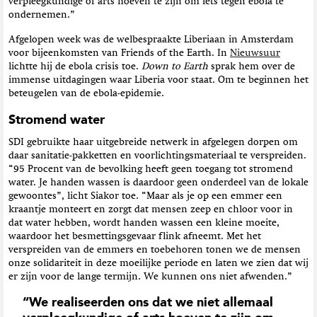
verpleegkundige of arts hoeven te zijn om iets tegen ebola te
ondernemen.”
Afgelopen week was de welbespraakte Liberiaan in Amsterdam
voor bijeenkomsten van Friends of the Earth. In
Nieuwsuur
lichtte hij de ebola crisis toe.
Down to Earth
sprak hem over de
immense uitdagingen waar Liberia voor staat. Om te beginnen het
beteugelen van de ebola-epidemie.
Stromend water
SDI gebruikte haar uitgebreide netwerk in afgelegen dorpen om
daar sanitatie-pakketten en voorlichtingsmateriaal te verspreiden.
“95
P
rocent van de bevolking heeft geen toegang tot stromend
water. Je handen wassen is daardoor geen onderdeel van de lokale
gewoontes”, licht Siakor toe. “Maar als je op een emmer een
kraantje monteert en zorgt dat mensen zeep en chloor voor in
dat water hebben, wordt handen wassen een kleine moeite,
waardoo
r
het besmettingsgevaar flink afne
e
m
t
. Met het
verspreiden van de emmers en toebehoren tonen we de mensen
onze solidariteit in deze moeilijke periode en laten we zien dat wij
er zijn voor de lange termijn. We kunnen ons niet afwenden.”
“We realiseerden ons dat we niet allemaal