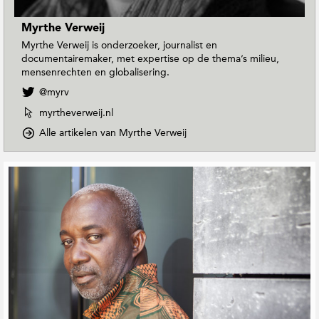
Myrthe Verweij
Myrthe Verweij is onderzoeker, journalist en
documentairemaker, met expertise op de thema’s milieu,
mensenrechten en globalisering.
V
@myrv
o
W
myrtheverweij.nl
l
e
g
o
Alle artikelen van Myrthe Verweij
b
M
p
s
y
D
i
G
r
o
t
e
t
w
e
r
h
n
v
e
e
T
a
V
o
l
n
e
E
a
M
r
a
t
y
w
r
e
r
e
t
e
t
i
h
h
r
j
M
e
d