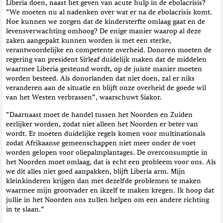
Liberia doen, naast het geven van acute hulp in de ebolacrisis?
“We moeten nu al nadenken over wat er na de ebolacrisis komt.
Hoe kunnen we zorgen dat de kindersterfte omlaag gaat en de
levensverwachting omhoog? De enige manier waarop al deze
zaken aangepakt kunnen worden is met een sterke,
verantwoordelijke en competente overheid. Donoren moeten de
regering van president Sirleaf duidelijk maken dat de middelen
waarmee Liberia gesteund wordt, op de juiste manier moeten
worden besteed. Als donorlanden dat niet doen, zal er niks
veranderen aan de situatie en blijft onze overheid de goede wil
van het Westen verbrassen”, waarschuwt Siakor.
“
Daarnaast moet de handel tussen het Noorden en Zuiden
eerlijker worden, zodat niet alleen het Noorden er beter van
wordt. Er moeten duidelijke regels komen voor multinationals
zodat Afrikaanse gemeenschappen niet meer onder de voet
worden gelopen voor oliepalmplantages. De overconsumptie in
het Noorden moet omlaag, dat is echt een probleem voor ons. Als
we dit alles niet goed aanpakken, blijft Liberia arm. Mijn
kleinkinderen krijgen dan met dezelfde problemen te maken
waarmee mijn grootvader en ikzelf
t
e maken kregen. Ik hoop dat
jullie in het Noorden ons zullen helpen om een andere richting
in te slaan.”