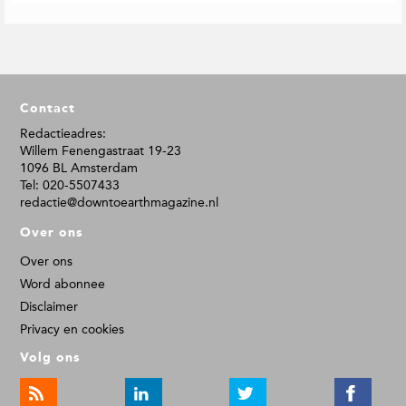
F
Contact
o
o
Redactieadres:
Willem Fenengastraat 19-23
t
1096 BL Amsterdam
e
Tel: 020-5507433
r
redactie@downtoearthmagazine.nl
Over ons
Over ons
Word abonnee
Disclaimer
Privacy en cookies
Volg ons