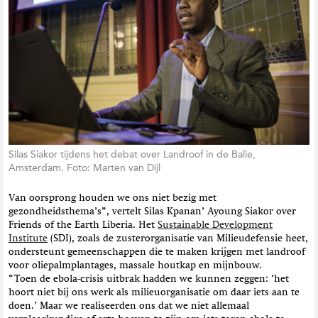
t
i
e
Silas Siakor tijdens het debat over Landroof in de Balie,
Amsterdam. Foto: Marten van Dijl
Van oorsprong houden we ons niet bezig met
gezondheidsthema’s”, vertelt
Silas Kpanan’ Ayoung
Siakor over
Friends of the Earth Liberia. Het
Sustainable Development
Institute
(SDI)
, zoals de zusterorganisatie van Milieudefensie heet,
ondersteunt gemeenschappen die te maken krijgen met landroof
voor oliepalmplantages, massale houtkap en mijnbouw.
“Toen de ebola-crisis uitbrak hadden we kunnen zeggen: ‘het
hoort niet bij ons werk als milieuorganisatie om daar iets aan te
doen.’ Maar we realiseerden ons dat we niet allemaal