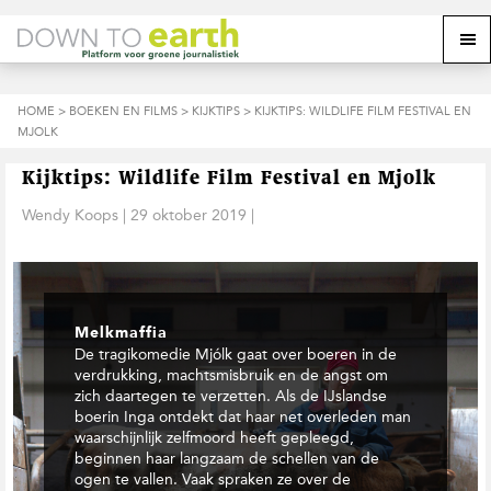
S
D
S
Z
Z
M
p
o
p
o
o
e
r
o
r
e
e
k
i
r
i
k
o
n
n
n
HOME
>
BOEKEN EN FILMS
>
KIJKTIPS
> KIJKTIPS: WILDLIFE FILM FESTIVAL EN
o
n
p
g
a
g
MJOLK
p
d
n
a
n
e
d
u
s
a
r
a
e
Kijktips: Wildlife Film Festival en Mjolk
i
a
d
a
z
t
r
e
r
Wendy Koops
|
29 oktober 2019
|
e
e
d
h
d
w
e
o
e
e
h
o
v
b
o
f
o
s
o
d
e
i
Melkmaffia
f
i
t
t
De tragikomedie Mjólk gaat over boeren in de
d
n
t
e
verdrukking, machtsmisbruik en de angst om
n
h
e
zich daartegen te verzetten. Als de IJslandse
a
o
k
boerin Inga ontdekt dat haar net overleden man
v
u
s
waarschijnlijk zelfmoord heeft gepleegd,
i
d
t
beginnen haar langzaam de schellen van de
g
ogen te vallen. Vaak spraken ze over de
a