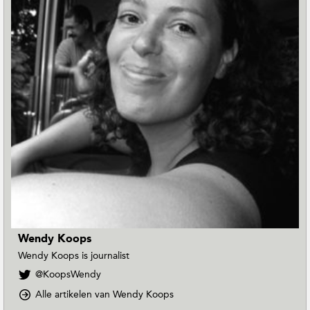
Wendy Koops
Wendy Koops is journalist
V
@KoopsWendy
o
o
Alle artikelen van Wendy Koops
l
p