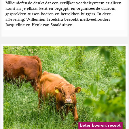
Milieudefensie denkt dat een eerlijker voedselsysteem er alleen
n
komt als je elkaar kent en begrijpt, en organiseerde daarom
gesprekken tussen boeren en betrokken burgers. In deze
aflevering: Willemien Troelstra bezoekt melkveehouders
Jacqueline en Henk van Staalduinen.
beter boeren, recept