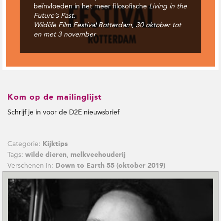
beïnvloeden in het meer filosofische
Living in the
Future’s Past
.
Wildlife Film Festival Rotterdam, 30 oktober tot
en met 3 november
Kom op de mailinglijst
Schrijf je in voor de D2E nieuwsbrief
Categorie:
Kijktips
Tags:
,
wilde dieren
melkveehouderij
Verschenen in:
Down to Earth 55 (oktober 2019)