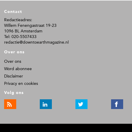
F
Contact
o
o
Redactieadres:
Willem Fenengastraat 19-23
t
1096 BL Amsterdam
e
Tel: 020-5507433
r
redactie@downtoearthmagazine.nl
Over ons
Over ons
Word abonnee
Disclaimer
Privacy en cookies
Volg ons