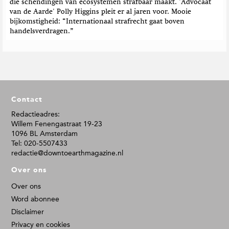
die schendingen van ecosystemen strafbaar maakt. 'Advocaat
van de Aarde' Polly Higgins pleit er al jaren voor. Mooie
bijkomstigheid: “Internationaal strafrecht gaat boven
handelsverdragen.”
F
Contact
o
o
Redactieadres:
Willem Fenengastraat 19-23
t
1096 BL Amsterdam
e
Tel: 020-5507433
r
redactie@downtoearthmagazine.nl
Over ons
Over ons
Word abonnee
Disclaimer
Privacy en cookies