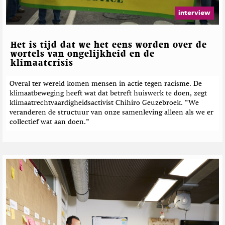
b
a
i
e
z
interview
t
i
r
t
n
i
e
e
c
Het is tijd dat we het eens worden over de
r
h
wortels van ongelijkheid en de
klimaatcrisis
t
e
Overal ter wereld komen mensen in actie tegen racisme. De
n
klimaatbeweging heeft wat dat betreft huiswerk te doen, zegt
klimaatrechtvaardigheidsactivist Chihiro Geuzebroek. “We
veranderen de structuur van onze samenleving alleen als we er
collectief wat aan doen.”