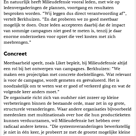
En natuurlijk heeft Milieudefensie vooral leden, met wie op
ledenvergaderingen de plannen, voortgang en resultaten
besproken worden. “Wij leggen dus direct verantwoording af”,
vertelt Berkhuizen. “En dat proberen we zo goed meetbaar
mogelijk te doen. Onze leden accepteren daarbij dat de impact
van sommige campagnes niet goed te meten is, tenzij je daar
enorme onderzoeken voor opzet die veel kosten met zich
meebrengen.”
Concreet
Meetbaarheid speelt, zoals Liket bepleit, bij Milieudefensie altijd
een rol bij het ontwerpen van campagnes. Berkhuizen: “We
maken een projectplan met concrete doelstellingen. Wat relevant
is voor de campagne, wordt gemeten en geëvalueerd. Het is
noodzakelijk om te weten wat er goed of verkeerd ging en wat de
volgende keer anders moet.”
De organisatie richt zich van oudsher niet zozeer op kleine
verbeteringen binnen de bestaande orde, maar zet in op grote,
structurele veranderingen. Waar andere organisaties bijvoorbeeld
meedenken met multinationals over hoe die hun productieketen
kunnen verduurzamen, wil Milieudefensie het hebben over
radicaal andere ketens. “Die systeemveranderingen bewerkstellig
je niet in één keer, je probeert ze met de grootst mogelijke kleine