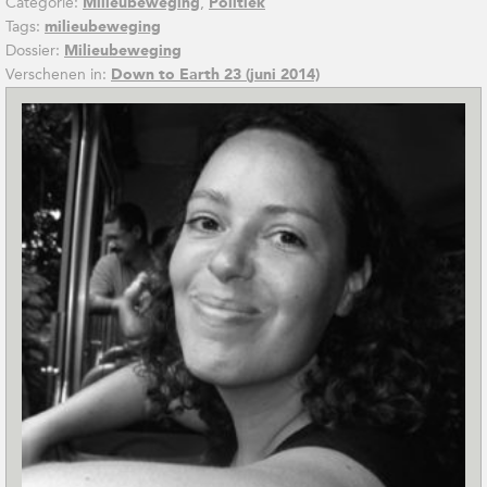
Categorie:
,
Milieubeweging
Politiek
Tags:
milieubeweging
Dossier:
Milieubeweging
Verschenen in:
Down to Earth 23 (juni 2014)