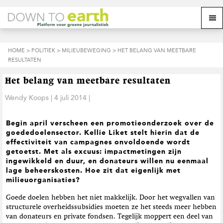
S
D
S
Z
Z
M
p
o
p
o
o
e
r
o
r
e
e
k
i
r
i
k
o
n
n
n
HOME
>
POLITIEK
>
MILIEUBEWEGING
> HET BELANG VAN MEETBARE
o
n
p
g
a
g
RESULTATEN
p
d
n
a
n
e
d
u
s
a
r
a
e
Het belang van meetbare resultaten
i
a
d
a
z
t
r
e
r
Wendy Koops
|
4 juli 2014
|
e
e
d
h
d
w
e
o
e
e
Begin april verscheen een promotieonderzoek over de
h
o
v
b
goededoelensector. Kellie Liket stelt hierin dat de
o
f
o
s
effectiviteit van campagnes onvoldoende wordt
o
d
e
i
getoetst. Met als excuus: impactmetingen zijn
f
i
t
t
ingewikkeld en duur, en donateurs willen nu eenmaal
d
n
t
e
lage beheerskosten. Hoe zit dat eigenlijk met
n
h
e
milieuorganisaties?
a
o
k
v
u
s
Goede doelen hebben het niet makkelijk. Door het wegvallen van
i
d
t
structurele overheidssubsidies moeten ze het steeds meer hebben
g
van donateurs en private fondsen. Tegelijk moppert een deel van
a