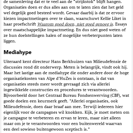
de samenleving dat er te veel aan de “strijkstok” blijft hangen.
t
Organisaties doen er dus alles aan om te laten zien dat het geld
i
wel degelijk goed besteed wordt. Gevaar daarbij is dat ze ervoor
e
kiezen impactmetingen over te slaan, waarschuwt Kellie Liket in
haar proefschrift
Waarom goed doen, niet goed genoeg is
. Essays
over maatschappelijke impactmeting. En dus niet goed weten of
ze hun doelstellingen halen of mogelijke verbeterpunten laten
liggen.
Mediahype
Uiteraard kent directeur Hans Berkhuizen van Milieudefensie de
discussies rond dit onderwerp. Meten is belangrijk, vindt ook hij.
Maar het lastige aan de mediahype die onder andere door de hoge
organisatiekosten van Alpe d’HuZes is ontstaan, is dat van
organisaties steeds meer wordt gevraagd zich via allerlei
ingewikkelde constructies en procedures te verantwoorden.
Bijvoorbeeld door het Centraal Bureau Fondsenwerving (CBF), wat
goede doelen een keurmerk geeft. “Allerlei organisaties, ook
Milieudefensie, doen daar braaf aan mee. Terwijl iedereen hier
eigenlijk voor de campagnes wil knokken. Kijk, je moet meten om
je campagne te verbeteren en ervan te leren, maar niet alleen
maar om je te verantwoorden voor een buitenwereld waarvan
een deel sowieso buitengewoon sceptisch is.”