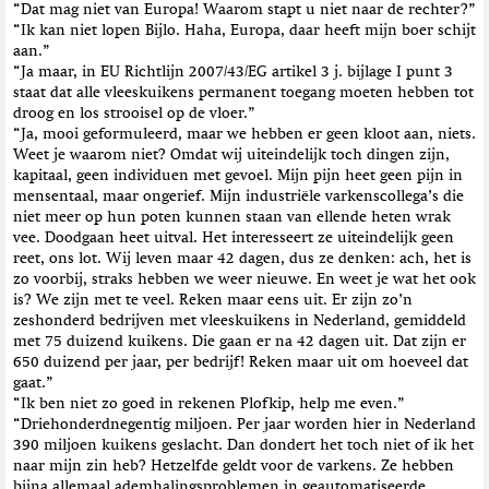
“Dat mag niet van Europa! Waarom stapt u niet naar de rechter?”
t
“Ik kan niet lopen Bijlo. Haha, Europa, daar heeft mijn boer schijt
i
aan.”
e
“Ja maar, in EU Richtlijn 2007/43/EG artikel 3 j. bijlage I punt 3
staat dat alle vleeskuikens permanent toegang moeten hebben tot
droog en los strooisel op de vloer.”
“Ja, mooi geformuleerd, maar we hebben er geen kloot aan, niets.
Weet je waarom niet? Omdat wij uiteindelijk toch dingen zijn,
kapitaal, geen individuen met gevoel. Mijn pijn heet geen pijn in
mensentaal, maar ongerief. Mijn industriële varkenscollega’s die
niet meer op hun poten kunnen staan van ellende heten wrak
vee. Doodgaan heet uitval. Het interesseert ze uiteindelijk geen
reet, ons lot. Wij leven maar 42 dagen, dus ze denken: ach, het is
zo voorbij, straks hebben we weer nieuwe. En weet je wat het ook
is? We zijn met te veel. Reken maar eens uit. Er zijn zo’n
zeshonderd bedrijven met vleeskuikens in Nederland, gemiddeld
met 75 duizend kuikens. Die gaan er na 42 dagen uit. Dat zijn er
650 duizend per jaar, per bedrijf! Reken maar uit om hoeveel dat
gaat.”
“Ik ben niet zo goed in rekenen Plofkip, help me even.”
“Driehonderdnegentig miljoen. Per jaar worden hier in Nederland
390 miljoen kuikens geslacht. Dan dondert het toch niet of ik het
naar mijn zin heb? Hetzelfde geldt voor de varkens. Ze hebben
bijna allemaal ademhalingsproblemen in geautomatiseerde