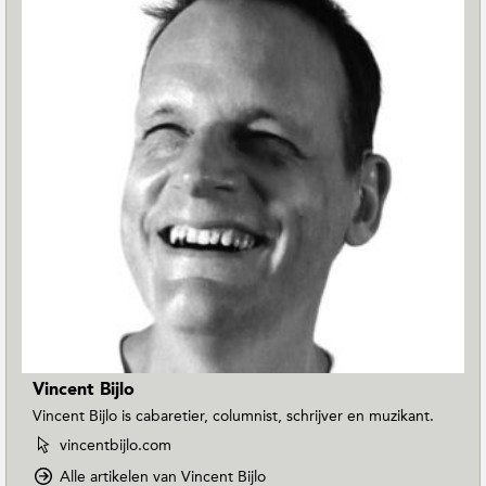
Vincent Bijlo
Vincent Bijlo is cabaretier, columnist, schrijver en muzikant.
W
vincentbijlo.com
e
o
Alle artikelen van Vincent Bijlo
b