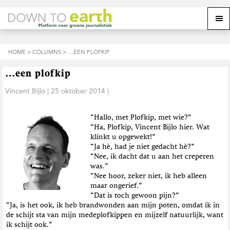
S
D
S
Z
Z
M
p
o
p
o
o
e
r
o
r
e
e
k
i
r
i
k
o
n
n
n
HOME
>
COLUMNS
> …EEN PLOFKIP
o
n
p
g
a
g
p
d
n
a
n
e
d
u
…een plofkip
s
a
r
a
e
i
a
d
a
Vincent Bijlo
|
25 oktober 2014
|
z
t
r
e
r
e
e
d
h
d
w
“Hallo, met Plofkip, met wie?”
e
o
e
e
“Ha, Plofkip, Vincent Bijlo hier. Wat
h
o
v
b
klinkt u opgewekt!”
o
f
o
s
“Ja hè, had je niet gedacht hè?”
o
d
e
i
“Nee, ik dacht dat u aan het creperen
f
i
t
t
was.”
d
n
t
e
“Nee hoor, zeker niet, ik heb alleen
n
h
e
maar ongerief.”
a
o
k
“Dat is toch gewoon pijn?”
v
u
s
“Ja, is het ook, ik heb brandwonden aan mijn poten, omdat ik in
i
d
t
de schijt sta van mijn medeplofkippen en mijzelf natuurlijk, want
g
ik schijt ook.”
a