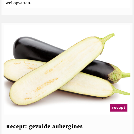
n
wel opvatten.
recept
Recept: gevulde aubergines