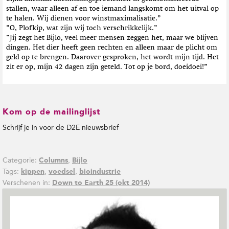
stallen, waar alleen af en toe iemand langskomt om het uitval op
te halen. Wij dienen voor winstmaximalisatie.”
“O, Plofkip, wat zijn wij toch verschrikkelijk.”
“Jij zegt het Bijlo, veel meer mensen zeggen het, maar we blijven
dingen. Het dier heeft geen rechten en alleen maar de plicht om
geld op te brengen. Daarover gesproken, het wordt mijn tijd. Het
zit er op, mijn 42 dagen zijn geteld. Tot op je bord, doeidoei!”
Kom op de mailinglijst
Schrijf je in voor de D2E nieuwsbrief
Categorie:
,
Columns
Bijlo
Tags:
,
,
kippen
voedsel
bioindustrie
Verschenen in:
Down to Earth 25 (okt 2014)