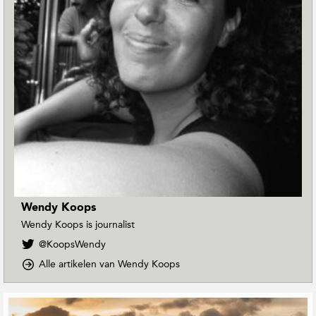
Wendy Koops
Wendy Koops is journalist
V
@KoopsWendy
o
o
Alle artikelen van Wendy Koops
l
p
g
D
W
G
o
e
e