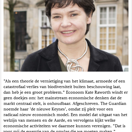
t
i
e
“Als een theorie de vernietiging van het klimaat, armoede of een
catastrofaal verlies van biodiversiteit buiten beschouwing laat,
dan heb je een groot probleem.” Econoom Kate Raworth windt er
geen doekjes om: het mainstream economische denken dat de
markt centraal stelt, is onhoudbaar. Afgeschreven. The Guardian
noemde haar ‘de nieuwe Keynes’, omdat zij pleit voor een
radicaal nieuw economisch model. Een model dat uitgaat van het
welzijn van mensen en de Aarde, en vervolgens kijkt welke
economische activiteiten we daarmee kunnen verenigen. “Dat is
voor mij de essentie van de omslag die we moeten maken.”