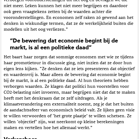
niet meer. Leken kunnen het niet meer begrijpen en daardoor
ook geen vraagtekens zetten bij de waarden achter die
vooronderstellingen. En economen zelf raken zó gewend aan het
denken in wiskundige termen, dat ze de werkelijkheid buiten die
modellen uit het oog verliezen.”
“De bewering dat economie begint bij de
markt, is al een politieke daad”
Het baart haar zorgen dat sommige economen met wie ze tijdens
haar promotietour in discussie ging, niet inzien dat ze door hun
eigen lens kijken. “Ze denken dat ze iets presenteren dat objectief
en waardenvrij is. Maar alleen de bewering dat economie begint
bij de markt, is al een politieke daad. Al hun theorieën hebben
verborgen waarden. Ze klagen dat politici hun voorstellen voor
CO2-belasting niet invoeren, maar begrijpen niet dat dat te maken
heeft met het denkraam dat ze zelf uitdragen. Als je
klimaatverandering een externaliteit noemt, zeg je dat het buiten
de aandachtssfeer van economisch beleid valt. Ze lijken geen visie
te willen verwoorden of ‘het grote plaatje’ te willen schetsen. Ze
willen ‘objectief’ zijn, wat neerkomt op kleine berekeningen
maken en vertellen hoe het allemaal werkt.”