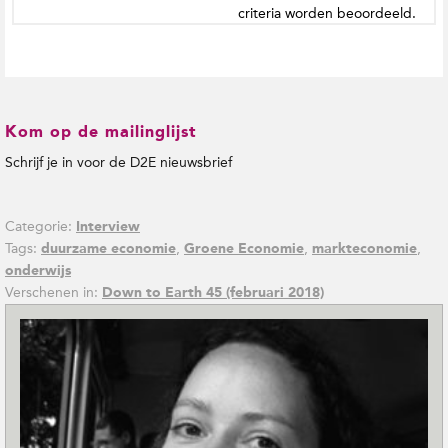
criteria worden beoordeeld.
Kom op de mailinglijst
Schrijf je in voor de D2E nieuwsbrief
Categorie:
Interview
Tags:
,
,
,
duurzame economie
Groene Economie
markteconomie
onderwijs
Verschenen in:
Down to Earth 45 (februari 2018)