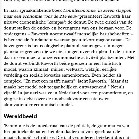
In haar spraakmakende boek
Donuteconomie, in zeven stappen
naar een economie voor de 21e eeuw
presenteert Raworth haar
nieuwe economische ‘kompas’: de donut. De twee cirkels van de
donut stellen de onder- en bovengrens van ons bestaan voor. De
ondergrens – Raworth noemt twaalf menselijke basisbehoeften –
is het sociale fundament waaraan geen tekort mag ontstaan. De
bovengrens is het ecologische plafond, samengevat in negen
planetaire grenzen die we niet mogen overschrijden. In de ruimte
daartussen moet al onze economische activiteit plaatsvinden. Met
de donut verbindt Raworth beide grenzen in een holistisch
model, waarin klimaat, milieu, welvaart, welzijn, eerlijke
verdeling en sociale kwesties samenkomen. Even helder als
complex. “En met een maffe naam”, lacht Raworth. “Maar dat
maakt het model ook toegankelijk en ontwapenend.” Net als
zijzelf. In januari was ze in Nederland voor een promotietour, en
ging ze in debat over de noodzaak voor een nieuw en
alomvattender economisch model.
Wereldbeeld
‘Economie is de moedertaal van de politiek, de grammatica van
het politieke debat en het denkkader dat vormgeeft aan de
maatschappij’, schrijft ze. Die taal veranderen betekent dus dat