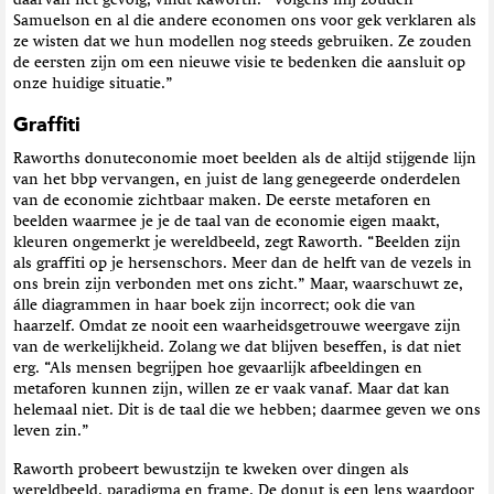
Samuelson en al die andere economen ons voor gek verklaren als
ze wisten dat we hun modellen nog steeds gebruiken. Ze zouden
de eersten zijn om een nieuwe visie te bedenken die aansluit op
onze huidige situatie.”
Graffiti
Raworths donuteconomie moet beelden als de altijd stijgende lijn
van het bbp vervangen, en juist de lang genegeerde onderdelen
van de economie zichtbaar maken. De eerste metaforen en
beelden waarmee je je de taal van de economie eigen maakt,
kleuren ongemerkt je wereldbeeld, zegt Raworth. “Beelden zijn
als graffiti op je hersenschors. Meer dan de helft van de vezels in
ons brein zijn verbonden met ons zicht.” Maar, waarschuwt ze,
álle diagrammen in haar boek zijn incorrect; ook die van
haarzelf. Omdat ze nooit een waarheidsgetrouwe weergave zijn
van de werkelijkheid. Zolang we dat blijven beseffen, is dat niet
erg. “Als mensen begrijpen hoe gevaarlijk afbeeldingen en
metaforen kunnen zijn, willen ze er vaak vanaf. Maar dat kan
helemaal niet. Dit is de taal die we hebben; daarmee geven we ons
leven zin.”
Raworth probeert bewustzijn te kweken over dingen als
wereldbeeld, paradigma en frame. De donut is een lens waardoor