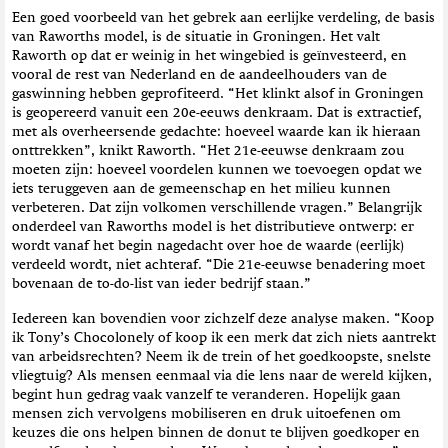
Een goed voorbeeld van het gebrek aan eerlijke verdeling, de basis
van Raworths model, is de situatie in Groningen. Het valt
Raworth op dat er weinig in het wingebied is geïnvesteerd, en
vooral de rest van Nederland en de aandeelhouders van de
gaswinning hebben geprofiteerd. “Het klinkt alsof in Groningen
is geopereerd vanuit een 20e-eeuws denkraam. Dat is extractief,
met als overheersende gedachte: hoeveel waarde kan ik hieraan
onttrekken”, knikt Raworth. “Het 21e-eeuwse denkraam zou
moeten zijn: hoeveel voordelen kunnen we toevoegen opdat we
iets teruggeven aan de gemeenschap en het milieu kunnen
verbeteren. Dat zijn volkomen verschillende vragen.” Belangrijk
onderdeel van Raworths model is het distributieve ontwerp: er
wordt vanaf het begin nagedacht over hoe de waarde (eerlijk)
verdeeld wordt, niet achteraf. “Die 21e-eeuwse benadering moet
bovenaan de to-do-list van ieder bedrijf staan.”
Iedereen kan bovendien voor zichzelf deze analyse maken. “Koop
ik Tony’s Chocolonely of koop ik een merk dat zich niets aantrekt
van arbeidsrechten? Neem ik de trein of het goedkoopste, snelste
vliegtuig? Als mensen eenmaal via die lens naar de wereld kijken,
begint hun gedrag vaak vanzelf te veranderen. Hopelijk gaan
mensen zich vervolgens mobiliseren en druk uitoefenen om
keuzes die ons helpen binnen de donut te blijven goedkoper en