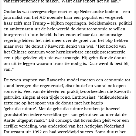
vanzelfsprekender te maken. Want daar schort het nu aan.”
Ondanks wat overgevoelige reacties op Nederlandse bodem – een
journalist van het AD noemde haar een populist en vergeleek
haar zelfs met Trump – blijken regeringen, beleidsmakers, politici
en ambtenaren uit de hele wereld de donuteconomie te willen
integreren in hun beleid. Is het voorstelbaar dat toekomstige
regeringsleiders het niet meer over de groei van het bbp hebben
maar over ‘de donut’? Raworth denkt van wel. “Het hoofd van
het Chinese centrum voor hernieuwbare energie presenteerde
een tijdje geleden zijn nieuwe strategie. Hij gebruikte de donut
om uit te leggen waarom transitie nodig is. Daar werd ik best blij
van.”
De zeven stappen van Raworths model moeten een economie tot
stand brengen die regeneratief, distributief en vooral ook open
source is. Veel van de ideeën en praktijkvoorbeelden die Raworth
gebruikt, zingen al een tijdje rond. Enthousiast: “Milieudefensie
zette me op het spoor van de donut met het begrip
‘gebruiksruimte’. Met de gebruiksruimte bereken je hoeveel
grondstoffen iedere wereldburger kan gebruiken zonder dat de
Aarde uitgeput raakt.” Dit concept, dat bovendien pleit voor een
eerlijke verdeling, was onderdeel van het Actieplan Nederland
Duurzaam uit 1992 en had wereldwijd succes. Soms duurt het