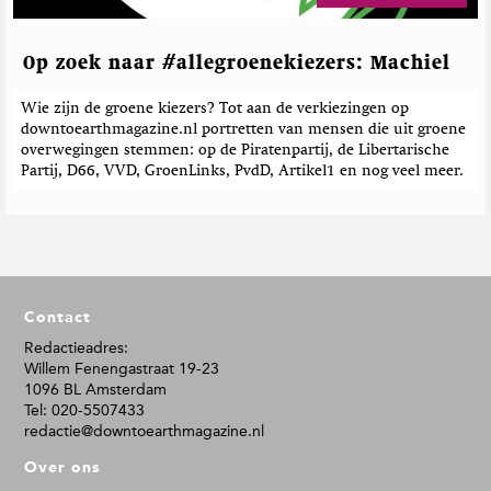
Op zoek naar #allegroenekiezers: Machiel
Wie zijn de groene kiezers? Tot aan de verkiezingen op
downtoearthmagazine.nl portretten van mensen die uit groene
overwegingen stemmen: op de Piratenpartij, de Libertarische
Partij, D66, VVD, GroenLinks, PvdD, Artikel1 en nog veel meer.
F
Contact
o
o
Redactieadres:
Willem Fenengastraat 19-23
t
1096 BL Amsterdam
e
Tel: 020-5507433
r
redactie@downtoearthmagazine.nl
Over ons