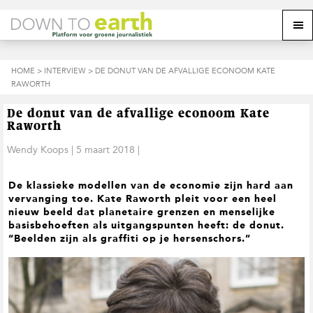
S
D
S
Z
Z
M
p
o
p
o
o
e
r
o
r
e
e
k
i
r
i
k
o
n
n
n
HOME
>
INTERVIEW
> DE DONUT VAN DE AFVALLIGE ECONOOM KATE
o
n
p
g
a
g
RAWORTH
p
d
n
a
n
e
d
u
s
a
r
a
e
De donut van de afvallige econoom Kate
i
a
d
a
z
Raworth
t
r
e
r
e
e
d
h
d
Wendy Koops
|
5 maart 2018
|
w
e
o
e
e
h
o
v
b
De klassieke modellen van de economie zijn hard aan
o
f
o
s
vervanging toe. Kate Raworth pleit voor een heel
o
d
e
i
nieuw beeld dat planetaire grenzen en menselijke
f
i
t
t
basisbehoeften als uitgangspunten heeft: de donut.
d
n
t
e
“Beelden zijn als graffiti op je hersenschors.”
n
h
e
a
o
k
v
u
s
i
d
t
g
a