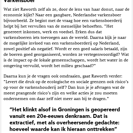
Varkensboer
Wat ziet Raworth zelf als ze, door de lens van haar donut, naar de
economie kijkt? Naar een gangbare, Nederlandse varkensboer
bijvoorbeeld. Ze begint met de vraag hoe een varkensboerderij
helpt bij het vervullen van de menselijke behoeften. “Het
genereert inkomen, werk en voedsel. Erken dus dat
varkensboeren iets toevoegen aan de wereld. Daarna kijk je naar
de mogelijke invloed van een varkensboerderij op Nederland,
zowel positief als negatief. Wordt er een goed salaris betaald, zijn
de boeren goed georganiseerd, worden ze vertegenwoordigd? Wat
is de impact op de lokale gemeenschappen, wordt het water in de
omgeving vervuild, wordt het milieu geschaad?”
Daarna kun je de vragen ook omdraaien, gaat Raworth verder:
“Levert die druk op de ecologische en sociale grenzen ook risico’s
op voor de varkenshouderij zelf? Dan kun je je afvragen wat de
meest prangende risico’s zijn en welke acties je zou moeten
ondernemen om daar zelf niet meer aan bij te dragen.”
“Het klinkt alsof in Groningen is geopereerd
vanuit een 20e-eeuws denkraam. Dat is
extractief, met als overheersende gedachte:
hoeveel waarde kan ik hieraan onttrekken”