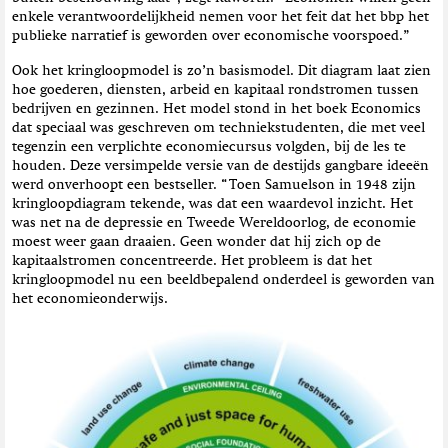
enkele verantwoordelijkheid nemen voor het feit dat het bbp het
publieke narratief is geworden over economische voorspoed.”
Ook het kringloopmodel is zo’n basismodel. Dit diagram laat zien
hoe goederen, diensten, arbeid en kapitaal rondstromen tussen
bedrijven en gezinnen. Het model stond in het boek Economics
dat speciaal was geschreven om techniekstudenten, die met veel
tegenzin een verplichte economiecursus volgden, bij de les te
houden. Deze versimpelde versie van de destijds gangbare ideeën
werd onverhoopt een bestseller. “Toen Samuelson in 1948 zijn
kringloopdiagram tekende, was dat een waardevol inzicht. Het
was net na de depressie en Tweede Wereldoorlog, de economie
moest weer gaan draaien. Geen wonder dat hij zich op de
kapitaalstromen concentreerde. Het probleem is dat het
kringloopmodel nu een beeldbepalend onderdeel is geworden van
het economieonderwijs.