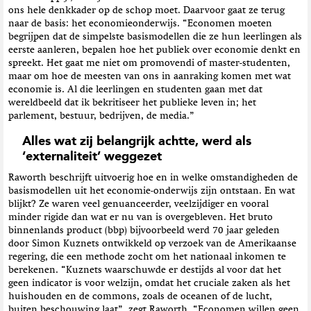
ons hele denkkader op de schop moet. Daarvoor gaat ze terug
naar de basis: het economieonderwijs. “Economen moeten
begrijpen dat de simpelste basismodellen die ze hun leerlingen als
eerste aanleren, bepalen hoe het publiek over economie denkt en
spreekt. Het gaat me niet om promovendi of master-studenten,
maar om hoe de meesten van ons in aanraking komen met wat
economie is. Al die leerlingen en studenten gaan met dat
wereldbeeld dat ik bekritiseer het publieke leven in; het
parlement, bestuur, bedrijven, de media.”
Alles wat zij belangrijk achtte, werd als
‘externaliteit’ weggezet
Raworth beschrijft uitvoerig hoe en in welke omstandigheden de
basismodellen uit het economie-onderwijs zijn ontstaan. En wat
blijkt? Ze waren veel genuanceerder, veelzijdiger en vooral
minder rigide dan wat er nu van is overgebleven. Het bruto
binnenlands product (bbp) bijvoorbeeld werd 70 jaar geleden
door Simon Kuznets ontwikkeld op verzoek van de Amerikaanse
regering, die een methode zocht om het nationaal inkomen te
berekenen. “Kuznets waarschuwde er destijds al voor dat het
geen indicator is voor welzijn, omdat het cruciale zaken als het
huishouden en de commons, zoals de oceanen of de lucht,
buiten beschouwing laat”, zegt Raworth. “Economen willen geen