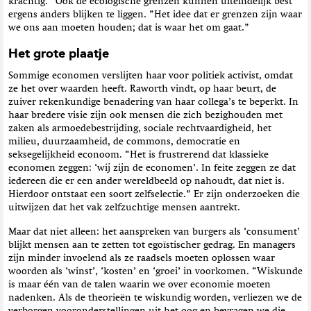
krachtig.” Ook de ecologische grenzen kunnen uiteindelijk best
ergens anders blijken te liggen. “Het idee dat er grenzen zijn waar
we ons aan moeten houden; dat is waar het om gaat.”
Het grote plaatje
Sommige economen verslijten haar voor politiek activist, omdat
ze het over waarden heeft. Raworth vindt, op haar beurt, de
zuiver rekenkundige benadering van haar collega’s te beperkt. In
haar bredere visie zijn ook mensen die zich bezighouden met
zaken als armoedebestrijding, sociale rechtvaardigheid, het
milieu, duurzaamheid, de commons, democratie en
seksegelijkheid econoom. “Het is frustrerend dat klassieke
economen zeggen: ‘wij zijn de economen’. In feite zeggen ze dat
iedereen die er een ander wereldbeeld op nahoudt, dat niet is.
Hierdoor ontstaat een soort zelfselectie.” Er zijn onderzoeken die
uitwijzen dat het vak zelfzuchtige mensen aantrekt.
Maar dat niet alleen: het aanspreken van burgers als ‘consument’
blijkt mensen aan te zetten tot egoïstischer gedrag. En managers
zijn minder invoelend als ze raadsels moeten oplossen waar
woorden als ‘winst’, ‘kosten’ en ‘groei’ in voorkomen. “Wiskunde
is maar één van de talen waarin we over economie moeten
nadenken. Als de theorieën te wiskundig worden, verliezen we de
verborgen vooronderstellingen uit het oog en bevragen we die