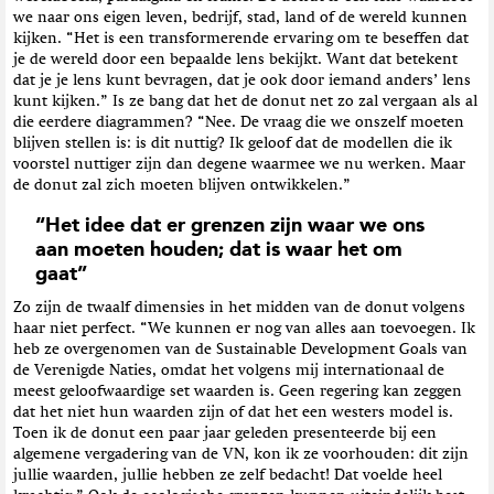
we naar ons eigen leven, bedrijf, stad, land of de wereld kunnen
kijken. “Het is een transformerende ervaring om te beseffen dat
je de wereld door een bepaalde lens bekijkt. Want dat betekent
dat je je lens kunt bevragen, dat je ook door iemand anders’ lens
kunt kijken.” Is ze bang dat het de donut net zo zal vergaan als al
die eerdere diagrammen? “Nee. De vraag die we onszelf moeten
blijven stellen is: is dit nuttig? Ik geloof dat de modellen die ik
voorstel nuttiger zijn dan degene waarmee we nu werken. Maar
de donut zal zich moeten blijven ontwikkelen.”
“Het idee dat er grenzen zijn waar we ons
aan moeten houden; dat is waar het om
gaat”
Zo zijn de twaalf dimensies in het midden van de donut volgens
haar niet perfect. “We kunnen er nog van alles aan toevoegen. Ik
heb ze overgenomen van de Sustainable Development Goals van
de Verenigde Naties, omdat het volgens mij internationaal de
meest geloofwaardige set waarden is. Geen regering kan zeggen
dat het niet hun waarden zijn of dat het een westers model is.
Toen ik de donut een paar jaar geleden presenteerde bij een
algemene vergadering van de VN, kon ik ze voorhouden: dit zijn
jullie waarden, jullie hebben ze zelf bedacht! Dat voelde heel