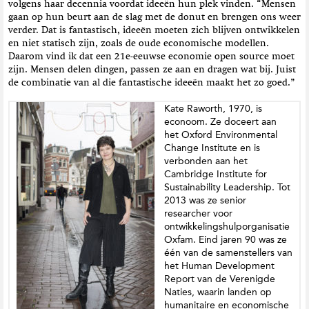
volgens haar decennia voordat ideeën hun plek vinden. “Mensen
gaan op hun beurt aan de slag met de donut en brengen ons weer
verder. Dat is fantastisch, ideeën moeten zich blijven ontwikkelen
en niet statisch zijn, zoals de oude economische modellen.
Daarom vind ik dat een 21e-eeuwse economie open source moet
zijn. Mensen delen dingen, passen ze aan en dragen wat bij. Juist
de combinatie van al die fantastische ideeën maakt het zo goed.”
Kate Raworth, 1970, is
econoom. Ze doceert aan
het Oxford Environmental
Change Institute en is
verbonden aan het
Cambridge Institute for
Sustainability Leadership. Tot
2013 was ze senior
researcher voor
ontwikkelingshulporganisatie
Oxfam. Eind jaren 90 was ze
één van de samenstellers van
het Human Development
Report van de Verenigde
Naties, waarin landen op
humanitaire en economische