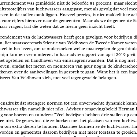
eurrendement was gemiddeld niet de beloofde 81 procent, maar slecht
uitstootcijfers van luchtwassers aangepast, met als gevolg dat veel m
n in de stallenstank liggen. Hoeveel precies, is niet makkelijk te ac
st voor cijfers hierover naar de gemeenten. Maar als we de gemeente 
aar vragen, laat die weten dat ze hierin geen inzicht heeft.
 rendement van de luchtwassers heeft geen gevolgen voor bedrijven di
, liet staatssecretaris Stientje van Veldhoven de Tweede Kamer weten
vel in het leven, om te onderzoeken welke maatregelen de geurhinde
ermijn kunnen verminderen. In haar adviesrapport van april 2019 plei
et opstellen en handhaven van emissiegrenswaarden. Dat is nog niet 
oven, omdat het meten en monitoren van geur nog in de kinderschoe
kkenen over de aanbevelingen in gesprek te gaan. Want het is een ing
iseert Van Veldhoven zich, met veel tegengestelde belangen.
 benadrukt dat strengere normen tot een onverwachte dynamiek kunn
chtwasser zijn namelijk niet niks. Adviseur omgevingsbeleid Herman L
g voor boeren en tuinders: “Veel bedrijven hebben drie stallen op ee
wee niet. De geurwinst die ze boeken met het plaatsen van een lucht
en om extra dieren te houden. Daarmee kunnen ze de luchtwasser fin
orden en gemeentes daarom bedrijven niet meer toestaan te groeien