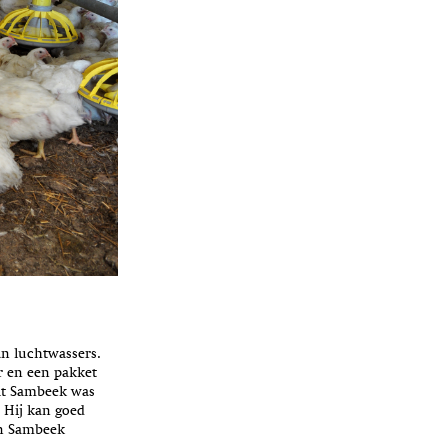
an luchtwassers.
r en een pakket
it Sambeek was
. Hij kan goed
an Sambeek