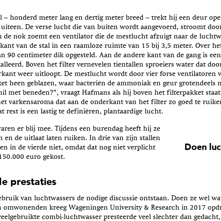
al – honderd meter lang en dertig meter breed – trekt hij een deur op
 uiteen. De verse lucht die van buiten wordt aangevoerd, stroomt door
in de nok zoemt een ventilator die de mestlucht afzuigt naar de luchtw
kant van de stal in een raamloze ruimte van 15 bij 3,5 meter. Over he
an 90 centimeter dik opgesteld. Aan de andere kant van de gang is een
lleerd. Boven het filter vernevelen tientallen sproeiers water dat door 
rkant weer uitloopt. De mestlucht wordt door vier forse ventilatoren 
kket heen geblazen, waar bacteriën de ammoniak en geur grotendeels n
hil met beneden?”, vraagt Hafmans als hij boven het filterpakket staa
t varkensaroma dat aan de onderkant van het filter zo goed te ruiken
 rest is een lastig te definiëren, plantaardige lucht.
ren er blij mee. Tijdens een burendag heeft hij ze
en en de uitlaat laten ruiken. In drie van zijn stallen
Doen luc
een in de vierde niet, omdat dat nog niet verplicht
 150.000 euro gekost.
e prestaties
gebruik van luchtwassers de nodige discussie ontstaan. Doen ze wel w
n omwonenden kreeg Wageningen University & Research in 2017 opdra
eelgebruikte combi-luchtwasser presteerde veel slechter dan gedacht,