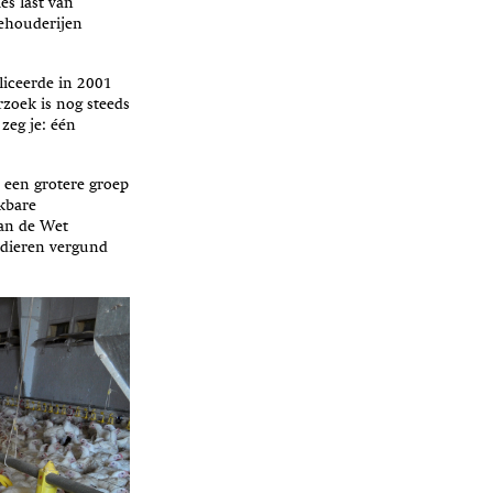
es last van
eehouderijen
liceerde in 2001
zoek is nog steeds
zeg je: één
 een grotere groep
kbare
van de Wet
 dieren vergund