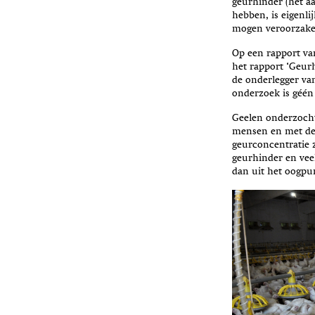
geurhinder (het a
hebben, is eigenli
mogen veroorzaken
Op een rapport va
het rapport ‘Geur
de onderlegger va
onderzoek is géén
Geelen onderzocht
mensen en met de 
geurconcentratie 
geurhinder en vee
dan uit het oogpu