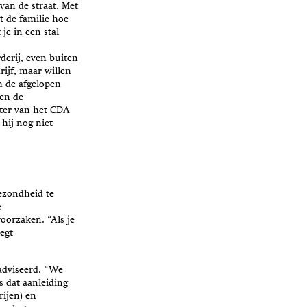
an de straat. Met
t de familie hoe
je in een stal
erij, even buiten
ijf, maar willen
h de afgelopen
 en de
tter van het CDA
hij nog niet
gezondheid te
e
oorzaken. “Als je
egt
adviseerd. “We
 dat aanleiding
ijen) en