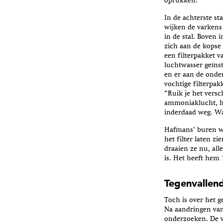
oprukken.
In de achterste st
wijken de varkens
in de stal. Boven 
zich aan de kopse 
een filterpakket v
luchtwasser geïnsta
en er aan de onde
vochtige filterpa
“Ruik je het versc
ammoniaklucht, he
inderdaad weg. Wat
Hafmans’ buren wa
het filter laten zi
draaien ze nu, all
is. Het heeft hem
Tegenvallend
Toch is over het 
Na aandringen va
onderzoeken. De v