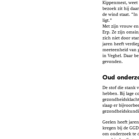
Kippenmest, weet 
bezoek zit hij daa
de wind staat. “In
ligt.”
Met zijn vrouw en
Erp. Ze zijn omsi
zich niet door sta
jaren heeft verdi
meeteenheid van ge
in Veghel. Daar b
gevonden.
Oud onderz
De stof die stank 
hebben. Bij lage c
gezondheidsklacht
slaap er bijvoorbe
gezondheidskundige
Geelen heeft jare
kregen bij de GGD
om onderzoek te d