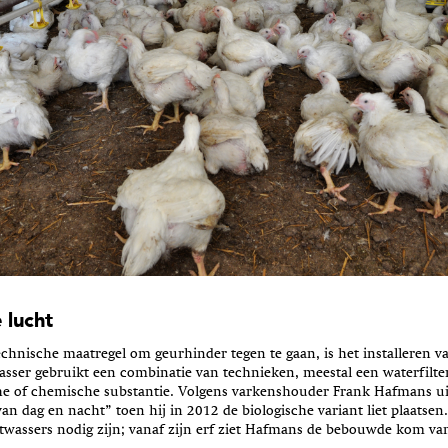
 lucht
echnische maatregel om geurhinder tegen te gaan, is het installeren v
sser gebruikt een combinatie van technieken, meestal een waterfilte
he of chemische substantie. Volgens varkenshouder Frank Hafmans u
van dag en nacht” toen hij in 2012 de biologische variant liet plaatsen
htwassers nodig zijn; vanaf zijn erf ziet Hafmans de bebouwde kom v