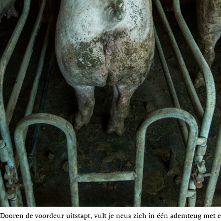
n Dooren de voordeur uitstapt, vult je neus zich in één ademteug met 