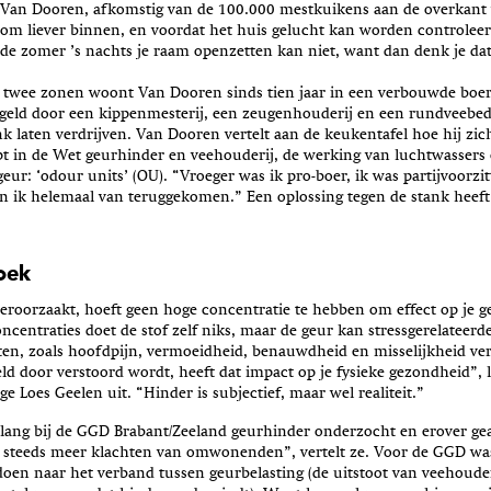
Van Dooren, afkomstig van de 100.000 mestkuikens aan de overkant v
rom liever binnen, en voordat het huis gelucht kan worden controleer
 de zomer ’s nachts je raam openzetten kan niet, want dan denk je dat 
 twee zonen woont Van Dooren sinds tien jaar in een verbouwde boerd
ngeld door een kippenmesterij, een zeugenhouderij en een rundveebedr
nk laten verdrijven. Van Dooren vertelt aan de keukentafel hoe hij zic
ept in de Wet geurhinder en veehouderij, de werking van luchtwassers
ur: ‘odour units’ (OU). “Vroeger was ik pro-boer, ik was partijvoorzi
en ik helemaal van teruggekomen.” Een oplossing tegen de stank heeft 
oek
veroorzaakt, hoeft geen hoge concentratie te hebben om effect op je 
oncentraties doet de stof zelf niks, maar de geur kan stressgerelateerd
en, zoals hoofdpijn, vermoeidheid, benauwdheid en misselijkheid ver
eld door verstoord wordt, heeft dat impact op je fysieke gezondheid”, l
 Loes Geelen uit. “Hinder is subjectief, maar wel realiteit.”
nlang bij de GGD Brabant/Zeeland geurhinder onderzocht en erover ge
 steeds meer klachten van omwonenden”, vertelt ze. Voor de GGD was
oen naar het verband tussen geurbelasting (de uitstoot van veehouder