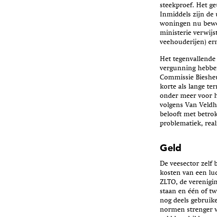
steekproef. Het g
Inmiddels zijn de 
woningen nu beweze
ministerie verwij
veehouderijen) ern
Het tegenvallende
vergunning hebben
Commissie Biesheu
korte als lange t
onder meer voor h
volgens Van Veldh
belooft met betro
problematiek, real
Geld
De veesector zelf
kosten van een lu
ZLTO, de verenigin
staan en één of t
nog deels gebruik
normen strenger w