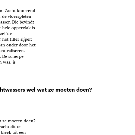
en. Zacht knorrend
 de vloerspleten
asser. Die bevindt
t hele oppervlak is
zelfde
het filter sijpelt
van onder door het
eutraliseren.
t. De scherpe
 was, is
htwassers wel wat ze moeten doen?
at ze moeten doen?
cht dit te
 bleek uit een