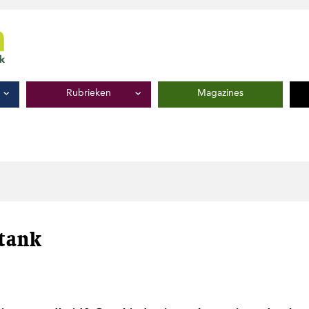
Rubrieken
Magazines
stank