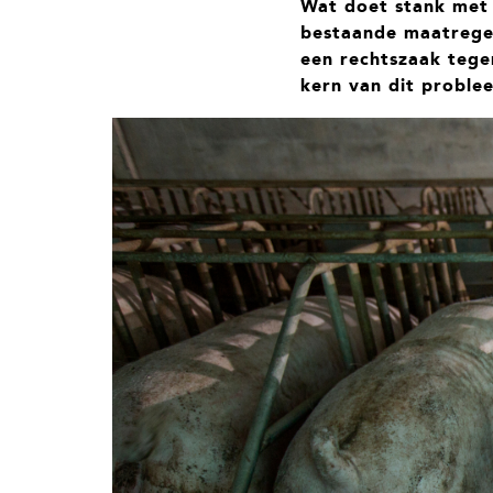
Wat doet stank met 
t
i
bestaande maatregel
e
een rechtszaak tege
kern van dit problee