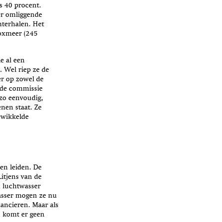
s 40 procent.
eer omliggende
hterhalen. Het
Boxmeer (245
e al een
. Wel riep ze de
r op zowel de
t de commissie
zo eenvoudig,
nen staat. Ze
ewikkelde
en leiden. De
itjens van de
n luchtwasser
wasser mogen ze nu
ancieren. Maar als
, komt er geen