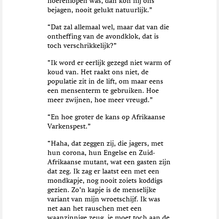
hoerenlopen was, dan kon hij ons
bejagen, nooit gelukt natuurlijk.”
“Dat zal allemaal wel, maar dat van die
ontheffing van de avondklok, dat is
toch verschrikkelijk?”
“Ik word er eerlijk gezegd niet warm of
koud van. Het raakt ons niet, de
populatie zit in de lift, om maar eens
een mensenterm te gebruiken. Hoe
meer zwijnen, hoe meer vreugd.”
“En hoe groter de kans op Afrikaanse
Varkenspest.”
“Haha, dat zeggen zij, die jagers, met
hun corona, hun Engelse en Zuid-
Afrikaanse mutant, wat een gasten zijn
dat zeg. Ik zag er laatst een met een
mondkapje, nog nooit zoiets koddigs
gezien. Zo’n kapje is de menselijke
variant van mijn wroetschijf. Ik was
net aan het rauschen met een
waanzinnige zeug, je moet toch aan de