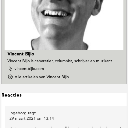
Vincent Bijlo
Vincent Bijlo is cabaretier, columnist, schrijver en muzikant.
W
vincentbijlo.com
e
o
Alle artikelen van Vincent Bijlo
b
p
s
D
i
o
L
t
Reacties
w
e
e
n
v
e
T
a
Ingeborg
zegt
s
o
n
29 maart 2021 om 13:14
I
E
V
n
a