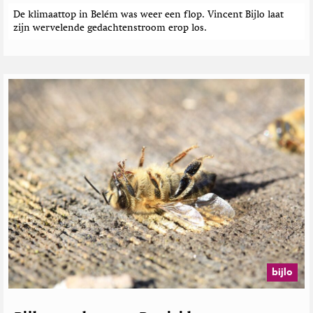
t
De klimaattop in Belém was weer een flop. Vincent Bijlo laat
e
zijn wervelende gedachtenstroom erop los.
n
bijlo