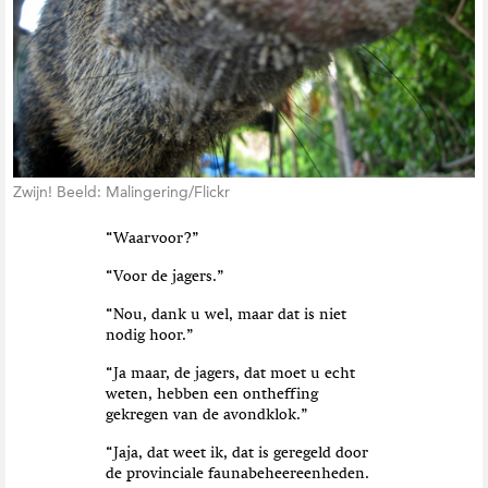
t
i
e
Zwijn! Beeld: Malingering/Flickr
“Waarvoor?”
“Voor de jagers.”
“Nou, dank u wel, maar dat is niet
nodig hoor.”
“Ja maar, de jagers, dat moet u echt
weten, hebben een ontheffing
gekregen van de avondklok.”
“Jaja, dat weet ik, dat is geregeld door
de provinciale faunabeheereenheden.