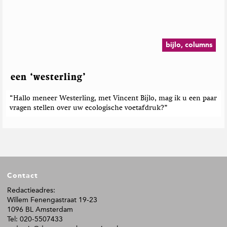
bijlo, columns
een ‘westerling’
“Hallo meneer Westerling, met Vincent Bijlo, mag ik u een paar
vragen stellen over uw ecologische voetafdruk?”
F
Contact
o
o
Redactieadres:
Willem Fenengastraat 19-23
t
1096 BL Amsterdam
e
Tel: 020-5507433
r