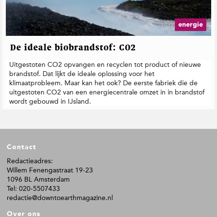
energie
De ideale biobrandstof: CO2
Uitgestoten CO2 opvangen en recyclen tot product of nieuwe
brandstof. Dat lijkt de ideale oplossing voor het
klimaatprobleem. Maar kan het ook? De eerste fabriek die de
uitgestoten CO2 van een energiecentrale omzet in in brandstof
wordt gebouwd in IJsland.
F
Contact
o
o
Redactieadres:
Willem Fenengastraat 19-23
t
1096 BL Amsterdam
e
Tel: 020-5507433
r
redactie@downtoearthmagazine.nl
Over ons