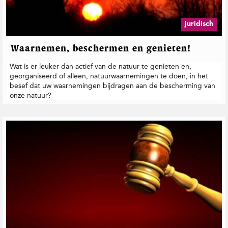
M
e
r
juridisch
u
m
Waarnemen, beschermen en genieten!
a
Wat is er leuker dan actief van de natuur te genieten en,
georganiseerd of alleen, natuurwaarnemingen te doen, in het
besef dat uw waarnemingen bijdragen aan de bescherming van
onze natuur?