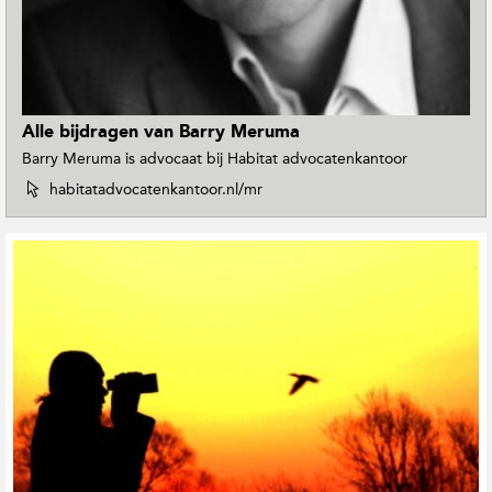
t
i
e
Alle bijdragen van Barry Meruma
Barry Meruma is advocaat bij Habitat advocatenkantoor
W
habitatadvocatenkantoor.nl/mr
e
b
s
i
t
e
v
a
n
B
a
r
r
y