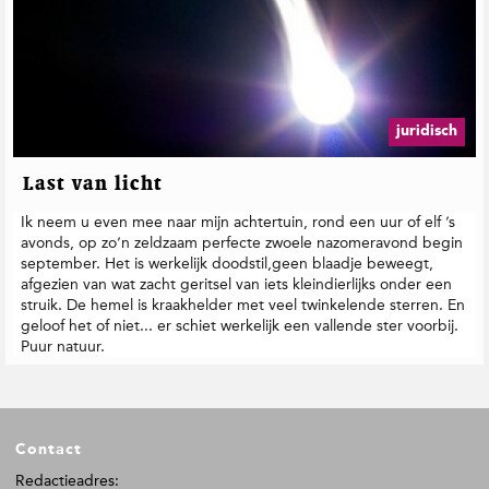
juridisch
Last van licht
Ik neem u even mee naar mijn achtertuin, rond een uur of elf ’s
avonds, op zo’n zeldzaam perfecte zwoele nazomeravond begin
september. Het is werkelijk doodstil,geen blaadje beweegt,
afgezien van wat zacht geritsel van iets kleindierlijks onder een
struik. De hemel is kraakhelder met veel twinkelende sterren. En
geloof het of niet... er schiet werkelijk een vallende ster voorbij.
Puur natuur.
F
Contact
o
o
Redactieadres: