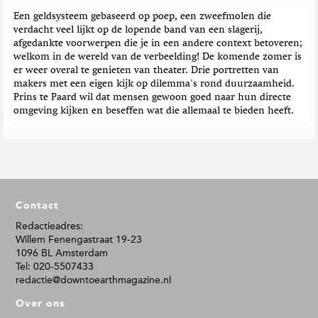
Een geldsysteem gebaseerd op poep, een zweefmolen die
verdacht veel lijkt op de lopende band van een slagerij,
afgedankte voorwerpen die je in een andere context betoveren;
welkom in de wereld van de verbeelding! De komende zomer is
er weer overal te genieten van theater. Drie portretten van
makers met een eigen kijk op dilemma's rond duurzaamheid.
Prins te Paard wil dat mensen gewoon goed naar hun directe
omgeving kijken en beseffen wat die allemaal te bieden heeft.
F
Contact
o
o
Redactieadres:
Willem Fenengastraat 19-23
t
1096 BL Amsterdam
e
Tel: 020-5507433
r
redactie@downtoearthmagazine.nl
Over ons