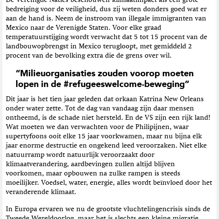
De Verenigde Naties beschouwen klimaatimpact als een grote
bedreiging voor de veiligheid, dus zij weten donders goed wat er
aan de hand is. Neem de instroom van illegale immigranten van
Mexico naar de Verenigde Staten. Voor elke graad
temperatuurstijging wordt verwacht dat 5 tot 15 procent van de
landbouwopbrengst in Mexico terugloopt, met gemiddeld 2
procent van de bevolking extra die de grens over wil.
“Milieuorganisaties zouden voorop moeten
lopen in de #refugeeswelcome-beweging”
Dit jaar is het tien jaar geleden dat orkaan Katrina New Orleans
onder water zette. Tot de dag van vandaag zijn daar mensen
ontheemd, is de schade niet hersteld. En de VS zijn een rijk land!
Wat moeten we dan verwachten voor de Philipijnen, waar
supertyfoons ooit elke 15 jaar voorkwamen, maar nu bijna elk
jaar enorme destructie en ongekend leed veroorzaken. Niet elke
natuurramp wordt natuurlijk veroorzaakt door
klimaatverandering, aardbevingen zullen altijd blijven
voorkomen, maar opbouwen na zulke rampen is steeds
moeilijker. Voedsel, water, energie, alles wordt beïnvloed door het
veranderende klimaat.
In Europa ervaren we nu de grootste vluchtelingencrisis sinds de
Tweede Wereldoorlog, maar het is slechts een kleine migratie