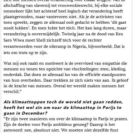
afschaffing van slavernij tot vrouwenkiesrecht, bij elke sociale
ommekeer lijkt het achteraf heel logisch dat verandering heeft
plaatsgevonden, maar vantevoren niet. Als je de activisten van
toen spreekt, zeggen ze allemaal ooit gedacht te hebben ‘dit gaat
nooit lukken’. En toen lukte het tóch. Het kan lang duren, maar
verandering is onvermijdelijk.
Twintig jaar na de dood van Ken
Saro Wiwa moet Shell zichzelf tóch voor de rechter
verantwoorden voor de olieramp in Nigeria, bijvoorbeeld. Dat is
iets om trots op te zijn.
Wat mij ook raakt en motiveert is de overvloed van empathie die
mensen nu tonen ten opzichte van vluchtelingen: eten, kleding,
onderdak. Dat doen ze allemaal los van de officiële standpunten
van hun overheden. Daar trekken ze zich niets van aan. Ik geloof
in de kracht van mensen. Overal ter wereld maken mensen het
verschil.”
Als klimaattoppen toch de wereld niet gaan redden,
heeft het wel zin om naar de klimaattop in Parijs te
gaan in December?
“Er zijn twee manieren om over de klimaattop in Parijs te praten.
Zijn de doelen voor Parijs ambitieus genoeg? Daarop is het
antwoord: nee, absoluut niet. We moeten niet dezelfde fout