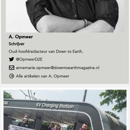
A. Opmeer
Schrijver
Oud-hoofdredacteur van Down to Earth.
V
@OpmeerD2E
o
annemarie.opmeer@downtoearthmagazine.nl
l
g
o
Alle artikelen van A. Opmeer
A
p
.
D
G
O
o
e
p
w
r
m
n
e
e
T
e
o
l
r
E
a
o
a
t