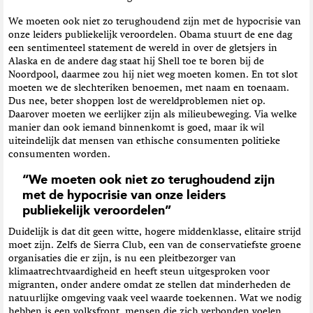
We moeten ook niet zo terughoudend zijn met de hypocrisie van
onze leiders publiekelijk veroordelen. Obama stuurt de ene dag
een sentimenteel statement de wereld in over de gletsjers in
Alaska en de andere dag staat hij Shell toe te boren bij de
Noordpool, daarmee zou hij niet weg moeten komen. En tot slot
moeten we de slechteriken benoemen, met naam en toenaam.
Dus nee, beter shoppen lost de wereldproblemen niet op.
Daarover moeten we eerlijker zijn als milieubeweging. Via welke
manier dan ook iemand binnenkomt is goed, maar ik wil
uiteindelijk dat mensen van ethische consumenten politieke
consumenten worden.
“We moeten ook niet zo terughoudend zijn
met de hypocrisie van onze leiders
publiekelijk veroordelen”
Duidelijk is dat dit geen witte, hogere middenklasse, elitaire strijd
moet zijn. Zelfs de Sierra Club, een van de conservatiefste groene
organisaties die er zijn, is nu een pleitbezorger van
klimaatrechtvaardigheid en heeft steun uitgesproken voor
migranten, onder andere omdat ze stellen dat minderheden de
natuurlijke omgeving vaak veel waarde toekennen. Wat we nodig
hebben is een volksfront, mensen die zich verbonden voelen,