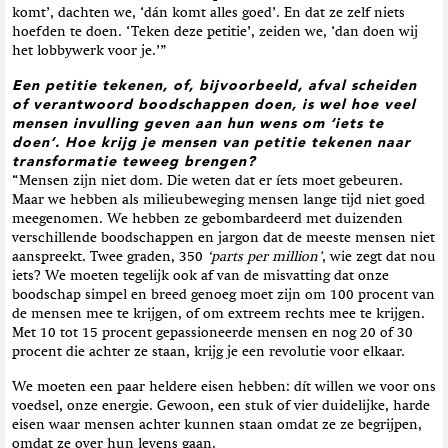
komt’, dachten we, ‘dán komt alles goed’. En dat ze zelf niets
hoefden te doen. ‘Teken deze petitie’, zeiden we, ‘dan doen wij
het lobbywerk voor je.’”
Een petitie tekenen, of, bijvoorbeeld, afval scheiden
of verantwoord boodschappen doen, is wel hoe veel
mensen invulling geven aan hun wens om ‘iets te
doen’. Hoe krijg je mensen van petitie tekenen naar
transformatie teweeg brengen?
“Mensen zijn niet dom. Die weten dat er íets moet gebeuren.
Maar we hebben als milieubeweging mensen lange tijd niet goed
meegenomen. We hebben ze gebombardeerd met duizenden
verschillende boodschappen en jargon dat de meeste mensen niet
aanspreekt. Twee graden, 350
‘parts per million’
, wie zegt dat nou
iets? We moeten tegelijk ook af van de misvatting dat onze
boodschap simpel en breed genoeg moet zijn om 100 procent van
de mensen mee te krijgen, of om extreem rechts mee te krijgen.
Met 10 tot 15 procent gepassioneerde mensen en nog 20 of 30
procent die achter ze staan, krijg je een revolutie voor elkaar.
We moeten een paar heldere eisen hebben: dít willen we voor ons
voedsel, onze energie. Gewoon, een stuk of vier duidelijke, harde
eisen waar mensen achter kunnen staan omdat ze ze begrijpen,
omdat ze over hun levens gaan.