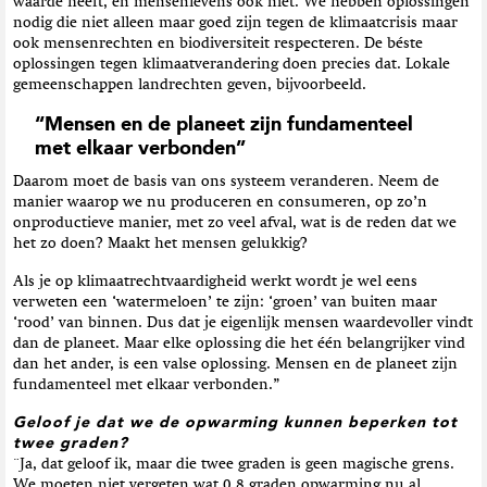
waarde heeft, en mensenlevens ook niet. We hebben oplossingen
nodig die niet alleen maar goed zijn tegen de klimaatcrisis maar
ook mensenrechten en biodiversiteit respecteren. De béste
oplossingen tegen klimaatverandering doen precies dat. Lokale
gemeenschappen landrechten geven, bijvoorbeeld.
“Mensen en de planeet zijn fundamenteel
met elkaar verbonden”
Daarom moet de basis van ons systeem veranderen. Neem de
manier waarop we nu produceren en consumeren, op zo’n
onproductieve manier, met zo veel afval, wat is de reden dat we
het zo doen? Maakt het mensen gelukkig?
Als je op klimaatrechtvaardigheid werkt wordt je wel eens
verweten een ‘watermeloen’ te zijn: ‘groen’ van buiten maar
‘rood’ van binnen. Dus dat je eigenlijk mensen waardevoller vindt
dan de planeet. Maar elke oplossing die het één belangrijker vind
dan het ander, is een valse oplossing. Mensen en de planeet zijn
fundamenteel met elkaar verbonden.”
Geloof je dat we de opwarming kunnen beperken tot
twee graden?
¨Ja, dat geloof ik, maar die twee graden is geen magische grens.
We moeten niet vergeten wat 0,8 graden opwarming nu al