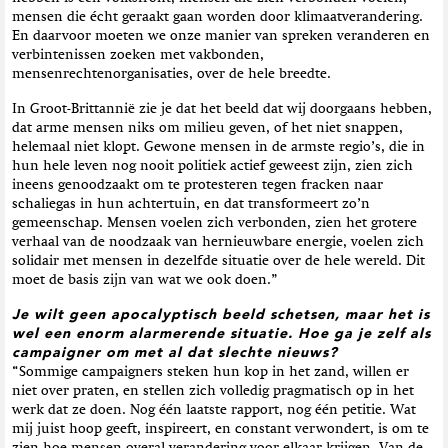
mensen die écht geraakt gaan worden door klimaatverandering.
En daarvoor moeten we onze manier van spreken veranderen en
verbintenissen zoeken met vakbonden,
mensenrechtenorganisaties, over de hele breedte.
In Groot-Brittannië zie je dat het beeld dat wij doorgaans hebben,
dat arme mensen niks om milieu geven, of het niet snappen,
helemaal niet klopt. Gewone mensen in de armste regio’s, die in
hun hele leven nog nooit politiek actief geweest zijn, zien zich
ineens genoodzaakt om te protesteren tegen fracken naar
schaliegas in hun achtertuin, en dat transformeert zo’n
gemeenschap. Mensen voelen zich verbonden, zien het grotere
verhaal van de noodzaak van hernieuwbare energie, voelen zich
solidair met mensen in dezelfde situatie over de hele wereld. Dit
moet de basis zijn van wat we ook doen.”
Je wilt geen apocalyptisch beeld schetsen, maar het is
wel een enorm alarmerende situatie. Hoe ga je zelf als
campaigner om met al dat slechte nieuws?
“Sommige campaigners steken hun kop in het zand, willen er
niet over praten, en stellen zich volledig pragmatisch op in het
werk dat ze doen. Nog één laatste rapport, nog één petitie. Wat
mij juist hoop geeft, inspireert, en constant verwondert, is om te
zien hoe mensen overal verandering voor elkaar krijgen. Van de