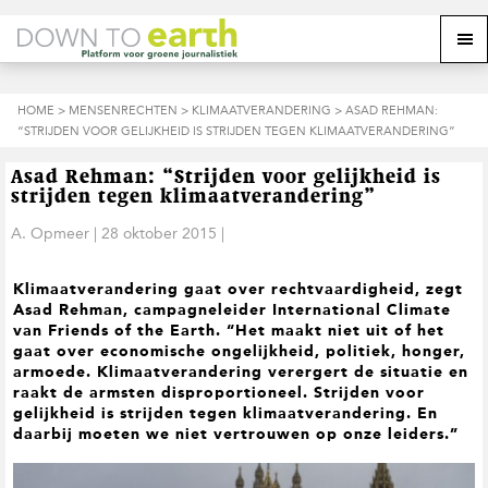
S
D
S
Z
Z
M
p
o
p
o
o
e
r
o
r
e
e
k
i
r
i
k
o
n
n
n
HOME
>
MENSENRECHTEN
>
KLIMAATVERANDERING
> ASAD REHMAN:
o
n
p
g
a
g
“STRIJDEN VOOR GELIJKHEID IS STRIJDEN TEGEN KLIMAATVERANDERING”
p
d
n
a
n
e
d
u
s
a
r
a
e
Asad Rehman: “Strijden voor gelijkheid is
i
a
d
a
z
strijden tegen klimaatverandering”
t
r
e
r
e
e
d
h
d
A. Opmeer
|
28 oktober 2015
|
w
e
o
e
e
h
o
v
b
Klimaatverandering gaat over rechtvaardigheid, zegt
o
f
o
s
Asad Rehman, campagneleider International Climate
o
d
e
i
van Friends of the Earth. “Het maakt niet uit of het
f
i
t
t
gaat over economische ongelijkheid, politiek, honger,
d
n
t
e
armoede. Klimaatverandering verergert de situatie en
n
h
e
raakt de armsten disproportioneel. Strijden voor
a
o
k
gelijkheid is strijden tegen klimaatverandering. En
v
u
s
daarbij moeten we niet vertrouwen op onze leiders.”
i
d
t
g
a