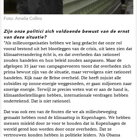
Foto: Amelia Collins
Zijn onze politici zich voldoende bewust van de ernst
van deze situatie?
“Als milieuorganisaties hebben we lang gedacht dat onze rol
vooral bestond uit het blootleggen van de crisis, uit laten zien dat
klimaatverandering écht is, en dat overheden dan rationeel
zouden handelen en hun beleid zouden aanpassen. Maar de
afgelopen 35 jaar van campagnevoeren toont dat overheden zich
prima bewust zijn van de situatie, maar vervolgens niet rationeel
handelen. Kijk naar de Britse overheid. Die heeft zojuist alle
subsidies op zonne-energie weggesneden, er gaan miljoenen naar
smerige energie. Terwijl ze precies weten wat er aan de hand is,
klimaatdoelstellingen hebben, internationale verdragen hebben
ondertekend. Dat is níet rationeel.
Dat was ook een van de fouten die we als milieubeweging
gemaakt hebben rond de klimaattop in Kopenhagen. We hebben
mensen misleid door ze voor te houden dat in Kopenhagen de
wereld gered kon worden door onze overheden. Dat ze
vertrouwen konden hebben in politieke leiders. ‘Als Obama