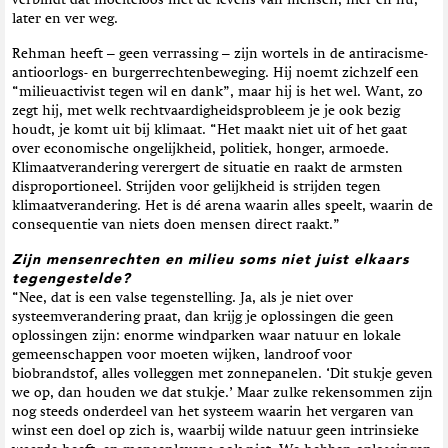
verbindt dat moeiteloos met de levens van mensen, hier en nu,
later en ver weg.
Rehman heeft – geen verrassing – zijn wortels in de antiracisme-
antioorlogs- en burgerrechtenbeweging. Hij noemt zichzelf een
“milieuactivist tegen wil en dank”, maar hij is het wel. Want, zo
zegt hij, met welk rechtvaardigheidsprobleem je je ook bezig
houdt, je komt uit bij klimaat. “Het maakt niet uit of het gaat
over economische ongelijkheid, politiek, honger, armoede.
Klimaatverandering verergert de situatie en raakt de armsten
disproportioneel. Strijden voor gelijkheid is strijden tegen
klimaatverandering. Het is dé arena waarin alles speelt, waarin de
consequentie van niets doen mensen direct raakt.”
Zijn mensenrechten en milieu soms niet juist elkaars
tegengestelde?
“Nee, dat is een valse tegenstelling. Ja, als je niet over
systeemverandering praat, dan krijg je oplossingen die geen
oplossingen zijn: enorme windparken waar natuur en lokale
gemeenschappen voor moeten wijken, landroof voor
biobrandstof, alles volleggen met zonnepanelen. ‘Dit stukje geven
we op, dan houden we dat stukje.’ Maar zulke rekensommen zijn
nog steeds onderdeel van het systeem waarin het vergaren van
winst een doel op zich is, waarbij wilde natuur geen intrinsieke