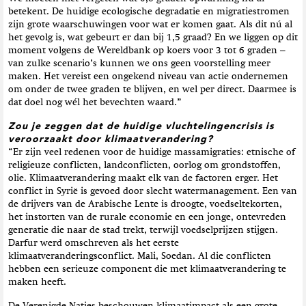
betekent. De huidige ecologische degradatie en migratiestromen
zijn grote waarschuwingen voor wat er komen gaat. Als dit nú al
het gevolg is, wat gebeurt er dan bij 1,5 graad? En we liggen op dit
moment volgens de Wereldbank op koers voor 3 tot 6 graden –
van zulke scenario’s kunnen we ons geen voorstelling meer
maken. Het vereist een ongekend niveau van actie ondernemen
om onder de twee graden te blijven, en wel per direct. Daarmee is
dat doel nog wél het bevechten waard.”
Zou je zeggen dat de huidige vluchtelingencrisis is
veroorzaakt door klimaatverandering?
“Er zijn veel redenen voor de huidige massamigraties: etnische of
religieuze conflicten, landconflicten, oorlog om grondstoffen,
olie. Klimaatverandering maakt elk van de factoren erger. Het
conflict in Syrië is gevoed door slecht watermanagement. Een van
de drijvers van de Arabische Lente is droogte, voedseltekorten,
het instorten van de rurale economie en een jonge, ontevreden
generatie die naar de stad trekt, terwijl voedselprijzen stijgen.
Darfur werd omschreven als het eerste
klimaatveranderingsconflict. Mali, Soedan. Al die conflicten
hebben een serieuze component die met klimaatverandering te
maken heeft.