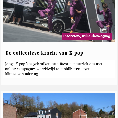
p
r
e
T
t
e
w
h
r
i
M
d
t
a
e
t
g
b
e
a
e
r
z
interview, milieubeweging
i
r
n
i
e
c
De collectieve kracht van K-pop
h
t
Jonge K-popfans gebruiken hun favoriete muziek om met
e
online campagnes wereldwijd te mobiliseren tegen
n
klimaatverandering.