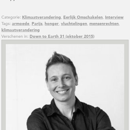
Categorie:
,
,
Klimaatverandering
Eerlijk Omschakelen
Interview
Tags:
,
,
,
,
,
armoede
Parijs
honger
vluchtelingen
mensenrechten
klimaatverandering
Verschenen in:
Down to Earth 31 (oktober 2015)