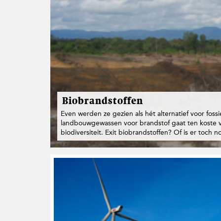
t
i
e
Biobrandstoffen
Even werden ze gezien als hét alternatief voor fos
landbouwgewassen voor brandstof gaat ten koste va
biodiversiteit. Exit biobrandstoffen? Of is er toch