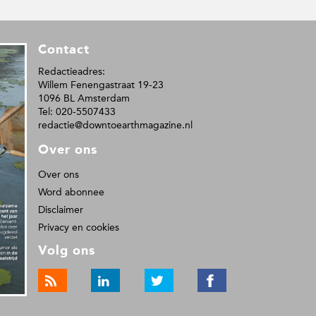
Contact
Redactieadres:
Willem Fenengastraat 19-23
1096 BL Amsterdam
Tel: 020-5507433
redactie@downtoearthmagazine.nl
Over ons
Over ons
Word abonnee
Disclaimer
Privacy en cookies
Volg ons