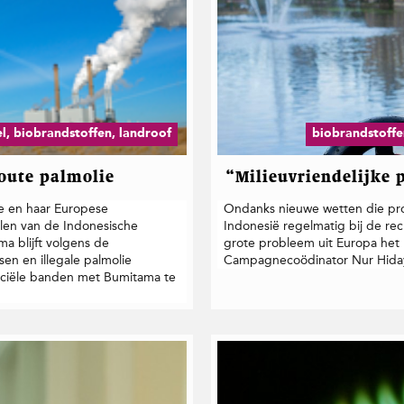
el, biobrandstoffen, landroof
biobrandstoffe
foute palmolie
“Milieuvriendelijke 
 en haar Europese
Ondanks nieuwe wetten die prot
elen van de Indonesische
Indonesië regelmatig bij de re
a blijft volgens de
grote probleem uit Europa het
en en illegale palmolie
Campagnecoödinator Nur Hiday
nciële banden met Bumitama te