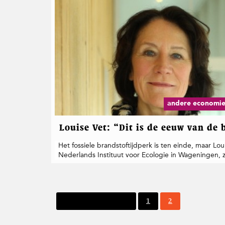
andere economie,
Louise Vet: “Dit is de eeuw van de 
Het fossiele brandstoftijdperk is ten einde, maar Lou
Nederlands Instituut voor Ecologie in Wageningen, z
P
P
Vorige pagina
1
2
a
a
g
g