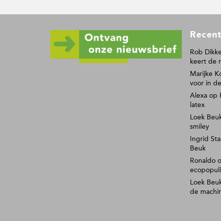
i
i
n
n
a
a
F
Recent
o
o
Rob Dikke
keert de 
t
Marijke K
e
voor in de
r
Alexa
op
latex
Loek Beu
smiley
Ingrid Sta
Beuk
Ronaldo
ecopopul
Loek Beu
de machi