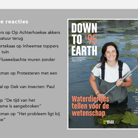
e reacties
L
e
rs
op
Op Achterhoekse akkers
e
natuur terug
s
ortekaas
op
Inheemse toppers
o
 tuin
n
Fluweelzachte muren zonder
s
p
kman
op
Protesteren met een
a
p
al
op
Gek van insecten: Paul
i
e
r
op
“De tijd van het
isme is aangebroken”
e
n
kman
op
“Het probleem ligt bij
m
ne”
a
g