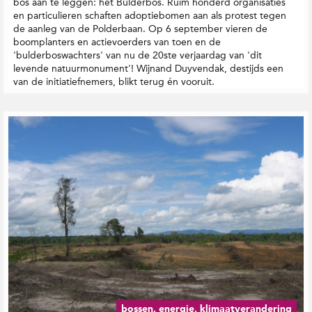
bos aan te leggen: het Bulderbos. Ruim honderd organisaties
en particulieren schaften adoptiebomen aan als protest tegen
de aanleg van de Polderbaan. Op 6 september vieren de
boomplanters en actievoerders van toen en de
'bulderboswachters' van nu de 20ste verjaardag van 'dit
levende natuurmonument'! Wijnand Duyvendak, destijds een
van de initiatiefnemers, blikt terug én vooruit.
bossen, energie, klimaatverandering