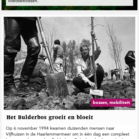
voedselbossen.
t
i
e
bossen, mobiliteit
Het Bulderbos groeit en bloeit
Op 6 november 1994 kwamen duizenden mensen naar
Vijfhuizen in de Haarlemmermeer om in één dag een compleet