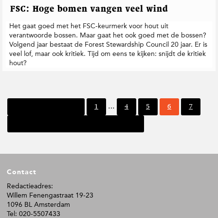
FSC: Hoge bomen vangen veel wind
Het gaat goed met het FSC-keurmerk voor hout uit
verantwoorde bossen. Maar gaat het ook goed met de bossen?
Volgend jaar bestaat de Forest Stewardship Council 20 jaar. Er is
veel lof, maar ook kritiek. Tijd om eens te kijken: snijdt de kritiek
hout?
I
P
P
P
P
P
Vorige pagina
1
…
4
5
6
7
n
a
a
a
a
a
t
Volgende pagina
g
g
g
g
g
e
i
i
i
i
i
r
n
n
n
n
n
i
a
a
a
a
a
m
F
p
Contact
o
a
o
Redactieadres:
g
Willem Fenengastraat 19-23
t
i
1096 BL Amsterdam
n
e
Tel: 020-5507433
a
r