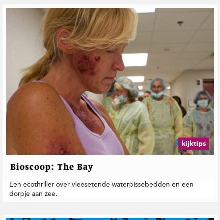
t
i
e
kijktips
Bioscoop: The Bay
Een ecothriller over vleesetende waterpissebedden en een
dorpje aan zee.