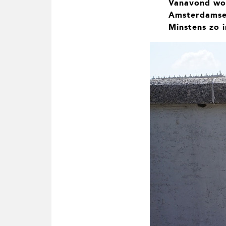
Vanavond wo
t
i
Amsterdamse 
e
Minstens zo i