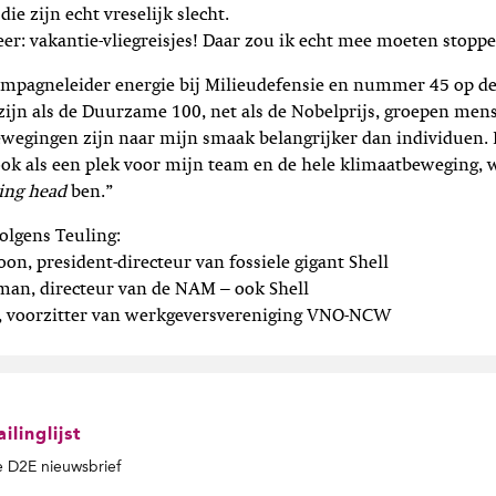
 die zijn echt vreselijk slecht.
eer: vakantie-vliegreisjes! Daar zou ik echt mee moeten stoppe
ampagneleider energie bij Milieudefensie en nummer 45 op de 
ijn als de Duurzame 100, net als de Nobelprijs, groepen men
egingen zijn naar mijn smaak belangrijker dan individuen. I
 ook als een plek voor mijn team en de hele klimaatbeweging, 
king head
ben.”
volgens Teuling:
oon, president-directeur van fossiele gigant Shell
man, directeur van de NAM – ook Shell
r, voorzitter van werkgeversvereniging VNO-NCW
linglijst
de D2E nieuwsbrief