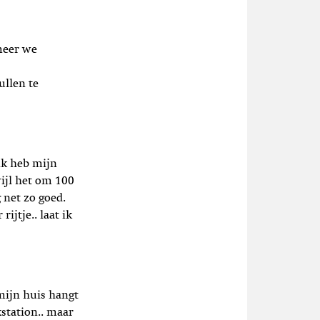
meer we
ullen te
 ik heb mijn
wijl het om 100
 net zo goed.
ijtje.. laat ik
 mijn huis hangt
station.. maar