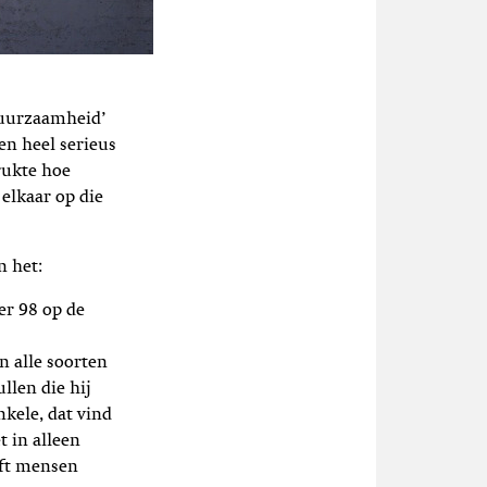
 duurzaamheid’
en heel serieus
rukte hoe
 elkaar op die
n het:
r 98 op de
n alle soorten
llen die hij
kele, dat vind
t in alleen
eft mensen