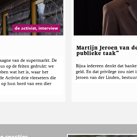
de activist, interview
Martijn Jeroen van d
publieke taak”
lasagne van de supermarkt. De
Bijna iedereen denkt dat bank
s op de feiten gedrukt: we
geld. En dat privilege zou niet
bben wat het is, waar het
Jeroen van der Linden, bestuur
 Activist drie vleeseters die
es op hun bord van een dier