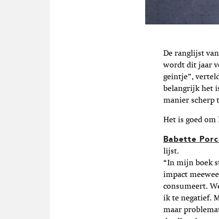
De ranglijst va
wordt dit jaar 
geintje”, vert
belangrijk het 
manier scherp 
Het is goed om 
Babette Porce
lijst.
“In mijn boek s
impact meeweeg.
consumeert. Wel
ik te negatief. 
maar problemat