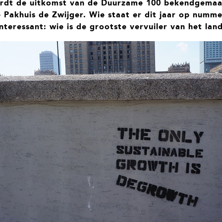
rdt de uitkomst van de Duurzame 100 bekendgemaak
Pakhuis de Zwijger. Wie staat er dit jaar op numm
nteressant: wie is de grootste vervuiler van het lan