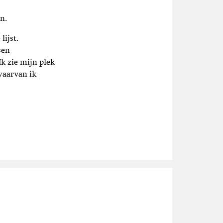
n.
lijst.
sen
k zie mijn plek
waarvan ik