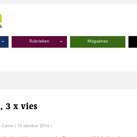
Rubrieken
Magazines
 3 x vies
n Ceton
|
10 oktober 2016
|