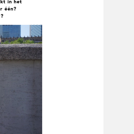
t in het
er één?
d?