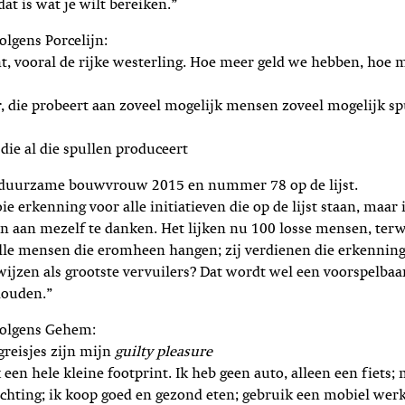
at is wat je wilt bereiken.”
olgens Porcelijn:
, vooral de rijke westerling. Hoe meer geld we hebben, hoe 
, die probeert aan zoveel mogelijk mensen zoveel mogelijk sp
 die al die spullen produceert
 duurzame bouwvrouw 2015 en nummer 78 op de lijst.
ie erkenning voor alle initiatieven die op de lijst staan, maar
een aan mezelf te danken. Het lijken nu 100 losse mensen, ter
lle mensen die eromheen hangen; zij verdienen die erkenning
ijzen als grootste vervuilers? Dat wordt wel een voorspelbaar r
houden.”
volgens Gehem:
greisjes zijn mijn
guilty pleasure
 een hele kleine footprint. Ik heb geen auto, alleen een fiets;
ichting; ik koop goed en gezond eten; gebruik een mobiel werk