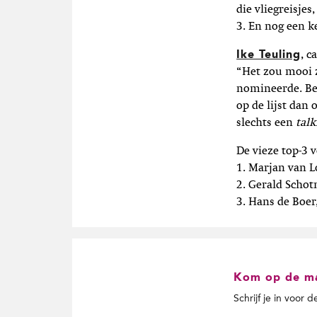
die vliegreisjes,
3. En nog een k
Ike Teuling
, c
“Het zou mooi z
nomineerde. Bew
op de lijst dan
slechts een
tal
De vieze top-3 
1. Marjan van L
2. Gerald Schot
3. Hans de Boe
Kom op de mai
Schrijf je in voor 