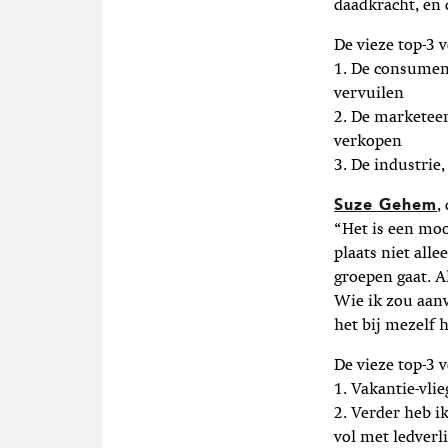
daadkracht, en d
De vieze top-3 v
1. De consument
vervuilen
2. De marketeer
verkopen
3. De industrie,
Suze Gehem
,
“Het is een moo
plaats niet all
groepen gaat. A
Wie ik zou aanw
het bij mezelf 
De vieze top-3 
1. Vakantie-vlie
2. Verder heb ik
vol met ledverl