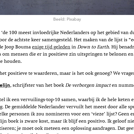
Beeld: Pixabay
n ‘de 100 meest invloedrijke Nederlanders op het gebied van
voor de achtste keer samengesteld. Het maken van de lijst is “e
elde Joop Bouma
enige tijd geleden
in
Down to Earth
. Hij benad
is om mensen die er in positieve zin uitspringen te belonen en
te houden.
het positieve te waarderen, maar is het ook genoeg? We vrage
lijn
, schrijfster van het boek
De verborgen impact
en numme
tel ik een vervuilings-top-10 samen, waarbij ik de hele keten e
 De gemiddelde Nederlander vervuilt het meest door alle spu
ke personen ik zou nomineren voor een ‘vieze’ lijst? Geen en
Mijn boek is zware kost, maar ik blijf een positivo. Ik geloof nie
iseren; je moet ook meteen een oplossing aandragen. Dat ge